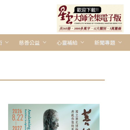
術
慈善公益
心靈補給
新聞專題
圖說：台南市市長黃偉哲百忙中親臨現場致詞，感謝佛光人對台南市