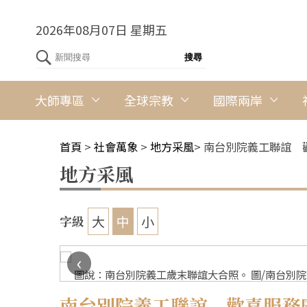
2026年08月07日 星期五
大師專區
全球宗教
國際兩岸
首頁
>
社會萬象
>
地方采風
>
南台別院義工聯誼 
地方采風
大
中
小
字級
‹
圖說：南台別院義工歲末聯誼大合照。 圖/南台別
南台別院義工聯誼 歡喜服務