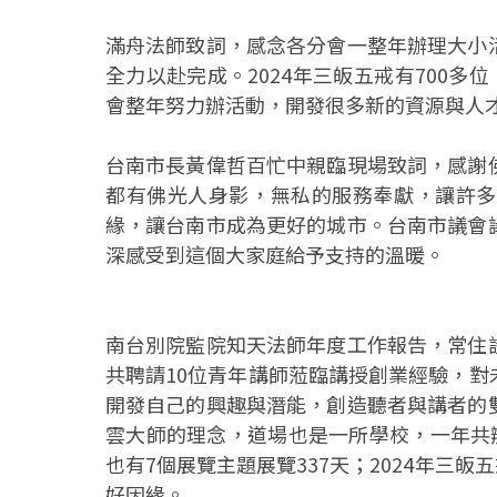
滿舟法師致詞，感念各分會一整年辦理大小
全力以赴完成。2024年三皈五戒有700多
會整年努力辦活動，開發很多新的資源與人
台南市長黃偉哲百忙中親臨現場致詞，感謝
都有佛光人身影，無私的服務奉獻，讓許多
緣，讓台南市成為更好的城市。台南市議會
深感受到這個大家庭給予支持的溫暖。
南台別院監院知天法師年度工作報告，常住
共聘請10位青年講師蒞臨講授創業經驗，
開發自己的興趣與潛能，創造聽者與講者的
雲大師的理念，道場也是一所學校，一年共
也有7個展覽主題展覽337天；2024年三皈
好因緣。