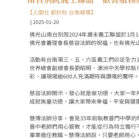
【人間社 劉妙秋 台南報導】
2025-01-20
佛光山南台別院2024年歲末義工聯誼於1
佛光會署理會長慈容法師的祝福，也有佛光
活動有台南第三、五、六區義工們卯足全力
世界總會副總會長劉昭明、澳洲中天學校執
彩，讓現場逾600人充滿期待與讚嘆的驚呼
慈容法師開示，發心就是做功德，大家一年
成就無量功德，讓大家帶來幸福、平安與健
慧傳法師分享，會見35年前執教普門中學
普中老師們用心管教，才能從行為特立獨行
畢業擔任教職。慧傳法師說，只要老師用心