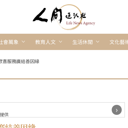
社會萬象
教育人文
生活休閒
文化藝
歡喜服務廣結善因緣
›
院提供
廣結善因緣