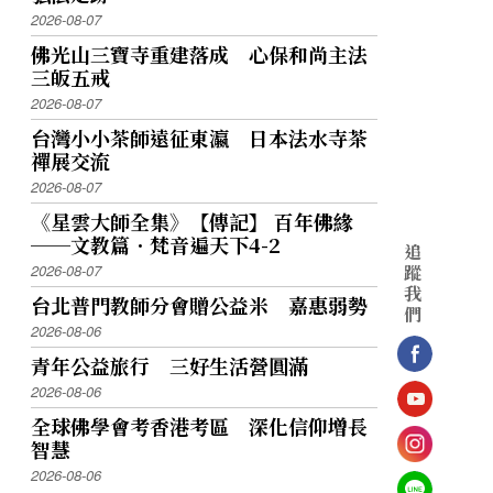
2026-08-07
佛光山三寶寺重建落成 心保和尚主法
三皈五戒
2026-08-07
台灣小小茶師遠征東瀛 日本法水寺茶
禪展交流
2026-08-07
《星雲大師全集》【傳記】 百年佛緣
──文教篇．梵音遍天下4-2
追
蹤
2026-08-07
我
台北普門教師分會贈公益米 嘉惠弱勢
們
2026-08-06
青年公益旅行 三好生活營圓滿
2026-08-06
全球佛學會考香港考區 深化信仰增長
智慧
2026-08-06