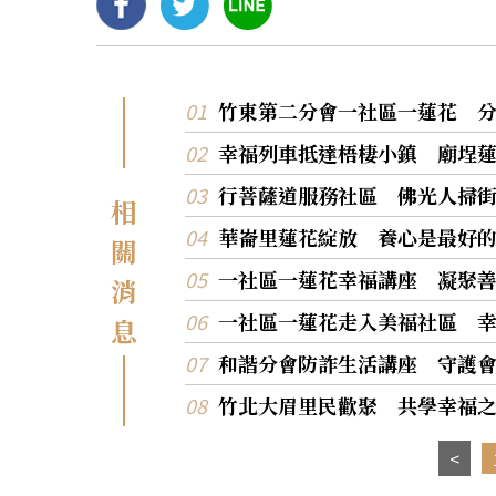
竹東第二分會一社區一蓮花 
幸福列車抵達梧棲小鎮 廟埕
行菩薩道服務社區 佛光人掃
相
華崙里蓮花綻放 養心是最好
關
一社區一蓮花幸福講座 凝聚
消
一社區一蓮花走入美福社區 
息
和諧分會防詐生活講座 守護
竹北大眉里民歡聚 共學幸福