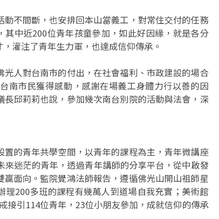
活動不間斷，也安排回本山當義工，對常住交付的任務
位，其中近200位青年孩童參加，如此好因緣，就是各分
才，灌注了青年生力軍，也達成信仰傳承。
佛光人對台南市的付出，在社會福利、市政建設的場合
台南市民獲得感動，感謝在場義工身體力行以善的因
議長邱莉莉也說，參加幾次南台別院的活動與法會，深
設置的青年共學空間，以青年的課程為主，青年微講座
對未來迷茫的青年，透過青年講師的分享平台，從中啟發
雙贏面向。監院覺鴻法師報告，遵循佛光山開山祖師星
辦理200多班的課程有幾萬人到道場自我充實；美術館
五戒接引114位青年，23位小朋友參加，成就信仰的傳承