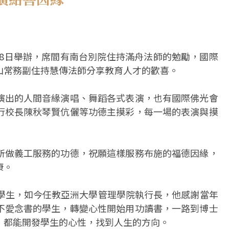
月18日舉辦，席間有南台別院住持滿舟法師的勉勵，國際
山常務副住持慧傳法師分享教育人才的歡喜。
演出的人間音緣演唱、舞蹈各式表演，也有國際佛光會
行校長陳秋琴賢伉儷等功德主摸彩，每一場的表演與摸
。
所做義工服務的功德，祝願這樣服務布施的福德因緣，
康。
的學生，如今任教亞洲大學管理學院執行長，他感謝當年
不愛念書的學生，轉變心性開始用功讀書，一路到博士
，都能開發學生的心性，找到人生的方向。