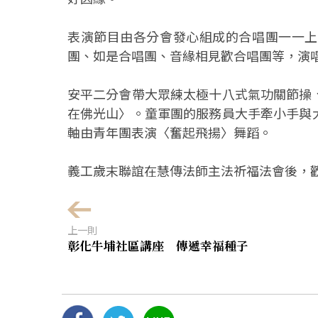
表演節目由各分會發心組成的合唱團一一上
團、如是合唱團、音緣相見歡合唱團等，演
安平二分會帶大眾練太極十八式氣功關節操
在佛光山〉。童軍團的服務員大手牽小手與
軸由青年團表演〈奮起飛揚〉舞蹈。
義工歲末聯誼在慧傳法師主法祈福法會後，
上一則
彰化牛埔社區講座 傳遞幸福種子