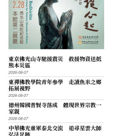
東京佛光山寺馳援震災 救援物資送抵
熊本災區
2026-08-07
東禪佛教學院青年參學 走讀魚米之鄉
拓展視野
2026-08-07
德州韓國普賢寺落成 體現世界宗教一
家親
2026-08-07
中華佛光童軍泰北交流 追尋星雲大師
弘法足跡