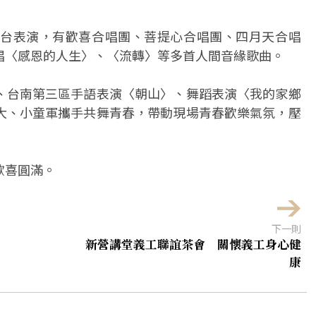
台表演，有歡喜合唱團、菩提心合唱團、四月天合唱
唱〈感恩的人生〉、〈流轉〉等多首人間音緣歌曲。
、台南第三區手語表演〈朝山〉、舞蹈表演〈我的家鄉
大、小童軍攜手共舞青春，帶動現場青春歡樂氣氛，壓
歡喜圓滿。
下一則
新營講堂義工聯誼茶會 關懷義工身心健
康