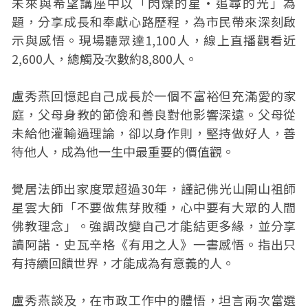
未來與希望講座中以「閃爍的星·追尋的光」為
題，分享成長和奉獻心路歷程，為市民帶來深刻啟
示與感悟。現場聽眾達1,100人，線上直播觀看近
2,600人，總觸及次數約8,800人。
盧秀燕回憶起自己成長於一個不富裕但充滿愛的家
庭，父母身教的節儉和善良對他影響深遠。父母從
未給他灌輸過理論，卻以身作則，堅持做好人，善
待他人，成為他一生中最重要的價值觀。
覺居法師出家度眾超過30年，謹記佛光山開山祖師
星雲大師「不要做焦芽敗種，心中要有大眾的人間
佛教理念」。強調改變自己才能結更多緣，並分享
讀阿諾．史瓦辛格《有用之人》一書感悟。指出只
有持續回饋世界，才能成為有意義的人。
盧秀燕談及，在市政工作中的體悟，坦言兩次當選