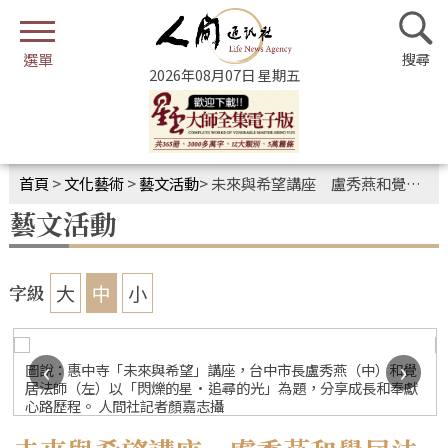
2026年08月07日 星期五
首頁
>
文化藝術
>
藝文活動
>
未來與希望講座 盧秀燕和覺居法師分享成長奉獻心路歷程
藝文活動
大
中
小
字級
‹
›
圖說：惠中寺「未來與希望」講座，台中市長盧秀燕（中）和覺
居法師（左）以「閃爍的星·追尋的光」為題，分享成長和奉獻
心路歷程。 人間社記者顏嘉志攝