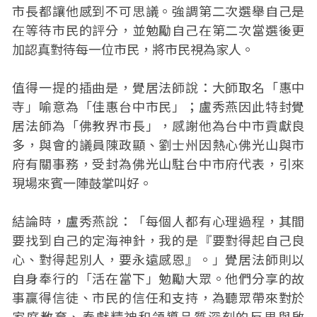
市長都讓他感到不可思議。強調第二次選舉自己是
在等待市民的評分，並勉勵自己在第二次當選後更
加認真對待每一位市民，將市民視為家人。
值得一提的插曲是，覺居法師說：大師取名「惠中
寺」喻意為「佳惠台中市民」；盧秀燕因此特封覺
居法師為「佛教界市長」，感謝他為台中市貢獻良
多，與會的議員陳政顯、劉士州因熱心佛光山與市
府有關事務，受封為佛光山駐台中市府代表，引來
現場來賓一陣鼓掌叫好。
結論時，盧秀燕說：「每個人都有心理過程，其間
要找到自己的定海神針，我的是『要對得起自己良
心、對得起別人，要永遠感恩』。」覺居法師則以
自身奉行的「活在當下」勉勵大眾。他們分享的故
事贏得信徒、市民的信任和支持，為聽眾帶來對於
家庭教育、奉獻精神和領導品質深刻的反思與啟