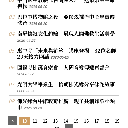
禮物
2026-05-29
巴拉圭博物館之夜 亞松森禪淨中心墨寶傳
法音
2026-05-20
南屏佛誕文化體驗 展現人間佛教生活美學
2026-05-26
惠中寺「未來與希望」講座登場 32位名師
29天接力開講
2026-05-26
圓福寺佛誕音樂會 人間音緣傳遞真善美
2026-05-25
光明大學畢業生 怡朗佛光緣分享佛陀故事
2026-05-25
佛光緣台中館教育推廣 親子共創蠟染小領
巾
2026-05-25
10
11
12
13
14
15
16
17
18
19