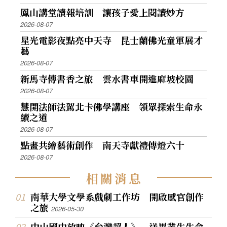
鳳山講堂讀報培訓 讓孩子愛上閱讀妙方
2026-08-07
星光電影夜點亮中天寺 昆士蘭佛光童軍展才
藝
2026-08-07
新馬寺傳書香之旅 雲水書車開進麻坡校園
2026-08-07
慧開法師法駕北卡佛學講座 領眾探索生命永
續之道
2026-08-07
點畫共繪藝術創作 南天寺獻禮傳燈六十
2026-08-07
相
關
消
息
南華大學文學系戲劇工作坊 開啟感官創作
之旅
2026-05-30
中山國中放映《台灣超人》 送畢業生生命