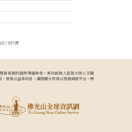
0 / 597頁
更肩負人間真善美的國際傳播角色。秉持創辦人星雲大師人文關
知、慈善公益等訊息，讓閱聽大眾得以透過網路平台，時