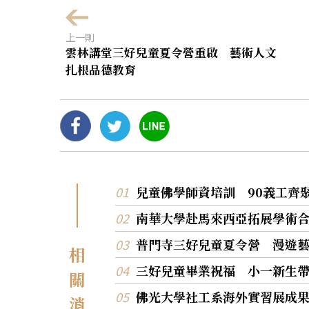
上一則
雲林講堂三好兒童夏令營重啟 藝術人文
扎根品德教育
兒童佛學師資培訓 90義工齊
南華大學赴馬來西亞拓展學術
普門寺三好兒童夏令營 漫遊
相
三好兒童畢業祝福 小一新生
關
佛光大學社工系海外實習展成
消