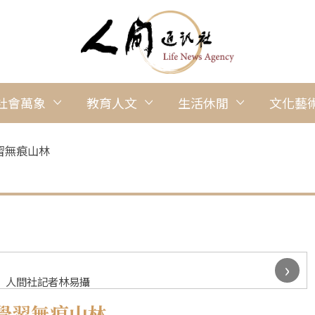
社會萬象
教育人文
生活休閒
文化藝
習無痕山林
›
 人間社記者林易攝
學習無痕山林