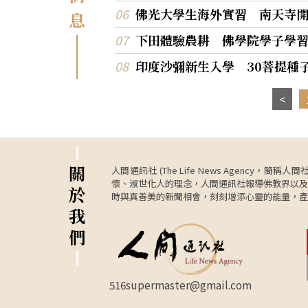
佛光大學生海外實習 南天寺
息
下田體驗農耕 佛學院學子學
印度沙彌新生入學 30菩提種
關
人間通訊社 (The Life News Age
懷、淑世化人的理念，人間通訊社報導佛教界以及
於
時與真善美的新聞相會，刻刻增添心靈的能量，產
我
們
516supermaster@gmail.com