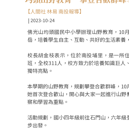
【人間社 林易 南投報導】
2023-10-24
佛光山均頭國民中小學辦理山野教育，10月
岳，培養學生自主、互動、共好的生活素養
校長胡金枝表示，位於南投埔里，是一所住
班，全校311人，校方致力於培養知識巨
獨特亮點。
本學期的山野教育，規劃攀登合歡群峰，10
她首次登合歡山，開心與大家一起進行山野
察和學習為重點。
活動規劃，國小四年級前往石門山，六年級
步出發。