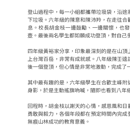
登山過程中，每一小組都攜帶垃圾袋，沿途
下垃圾。六年級的陳意和陳沛羚，在走往合
息。校長胡金枝一邊鼓勵、一邊關懷，也發
壺。最後兩名學生都如願成功登頂，對自己
四年級黃裕家分享，印象最深刻的是在山頂
上台灣百岳，非常有成就感。八年級陳壬逵
後一個登頂，但心情是非常地激動，完成了
其中最有趣的是，六年級學生在合歡主峰附
身影，於是主動搖旗吶喊，隨即也看到八年
回程時，胡金枝以謝天的心情，感恩風和日
勇敢與毅力，各個年段都在預定時間內完成
無痕山林成功的教育意義。