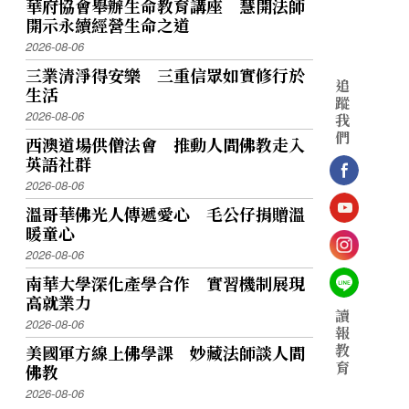
華府協會舉辦生命教育講座 慧開法師
開示永續經營生命之道
2026-08-06
三業清淨得安樂 三重信眾如實修行於
追
生活
蹤
2026-08-06
我
們
西澳道場供僧法會 推動人間佛教走入
英語社群
2026-08-06
溫哥華佛光人傳遞愛心 毛公仔捐贈溫
暖童心
2026-08-06
南華大學深化產學合作 實習機制展現
高就業力
讀
2026-08-06
報
教
美國軍方線上佛學課 妙藏法師談人間
育
佛教
2026-08-06