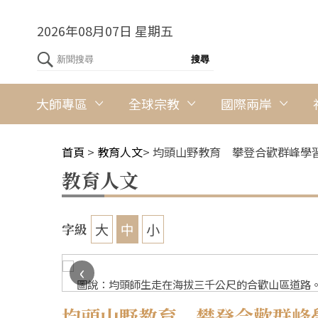
2026年08月07日 星期五
大師專區
全球宗教
國際兩岸
首頁
>
教育人文
>
均頭山野教育 攀登合歡群峰學
教育人文
大
中
小
字級
‹
圖說：均頭師生走在海拔三千公尺的合歡山區道路。
均頭山野教育 攀登合歡群峰