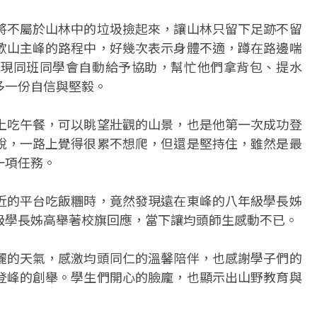
將不屬於山林中的垃圾撿起來，讓山林只留下足跡不留
歡山主峰的路程中，好幾次表示身體不適，蹲在路邊喘
現同班同學會自動給予協助，幫忙他們拿背包、提水
多一份自信與堅毅。
上吃午餐，可以眺望壯觀的山景，也是他第一次成功登
說，一路上覺得很累不想爬，但還是堅持住，雖然是最
一項任務。
近的平台吃飯糰時，竟然發現遠在東峰的八年級學長姊
級學長姊高舉著校旗回應，當下讓均頭師生感動不已。
麗的天氣，感激均頭同仁的溫馨陪伴，也感謝學子們的
登峰的創舉。學生們開心的臉龐，也顯示出山野教育與