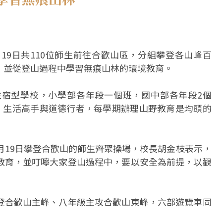
19日共110位師生前往合歡山區，分組攀登各山峰百
，並從登山過程中學習無痕山林的環境教育。
宿型學校，小學部各年段一個班，國中部各年段2個
人、生活高手與道德行者，每學期辦理山野教育是均頭的
月19日攀登合歡山的師生齊聚操場，校長胡金枝表示，
教育，並叮嚀大家登山過程中，要以安全為前提，以觀
登合歡山主峰、八年級主攻合歡山東峰，六部遊覽車同