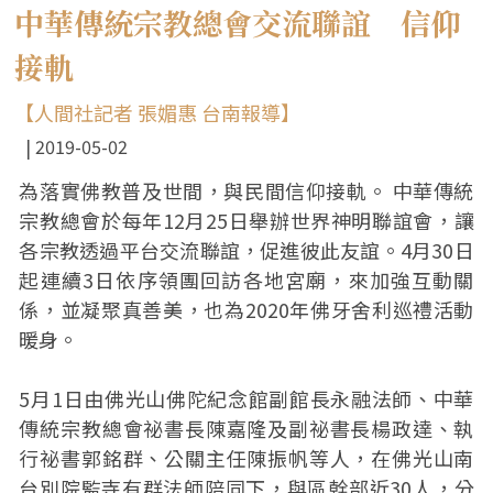
中華傳統宗教總會交流聯誼 信仰
接軌
【人間社記者 張媚惠 台南報導】
2019-05-02
為落實佛教普及世間，與民間信仰接軌。 中華傳統
宗教總會於每年12月25日舉辦世界神明聯誼會，讓
各宗教透過平台交流聯誼，促進彼此友誼。4月30日
起連續3日依序領團回訪各地宮廟，來加強互動關
係，並凝聚真善美，也為2020年佛牙舍利巡禮活動
暖身。
5月1日由佛光山佛陀紀念館副館長永融法師、中華
傳統宗教總會祕書長陳嘉隆及副祕書長楊政達、執
行祕書郭銘群、公關主任陳振帆等人，在佛光山南
台別院監寺有群法師陪同下，與區幹部近30人，分