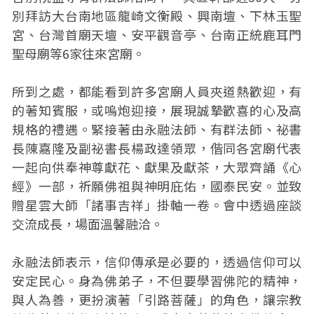
別拜訪大台南地區龍崎文衡殿、興南壇、下林玉聖
宮、台灣首廟天壇、安平觀音亭、台南正統鹿耳門
聖母廟等6家往來宮廟。
所到之處，都能看到許多宮廟人員夾道熱歡迎，有
的著知賓服，或嗚炮迎接，展現誠摯歡喜的心及高
規格的禮遇。緊接著由永融法師、有群法師、祕書
長陳嘉隆及副祕書長楊政達領眾，偕同各宮廟代表
一起向供奉神尊獻花、獻果及獻茶，大眾齊誦《心
經》一部，祈願佛祖與神明庇佑，國泰民安。並致
贈星雲大師「諸事吉祥」掛軸一卷。會中透過座談
交流成長，場面溫馨融洽。
永融法師表示，信仰傳承是必要的，透過信仰可以
安定民心。身為佛弟子，不但要學習佛陀的精神，
與人為善，更扮演著「引路菩薩」的角色，讓宗教