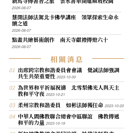
新馬寺傳書香之旅 雲水書車開進麻坡校園
2026-08-07
慧開法師法駕北卡佛學講座 領眾探索生命永
續之道
2026-08-07
點畫共繪藝術創作 南天寺獻禮傳燈六十
2026-08-07
相
關
消
息
出席跨宗教和諧委員會會議 覺誠法師強調
共生共榮重要性
2023-10-30
為世界和平祈福祝禱 北雪梨佛光人與天主
教和平守夜
2023-10-21
柔州宗教和諧委員 如彬法師獲任命
2023-10-20
中華人間佛教聯合總會中區聯誼 佛教傳遞
和平的力量
2023-10-19