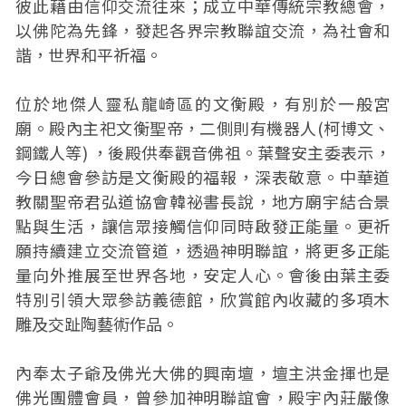
彼此藉由信仰交流往來；成立中華傳統宗教總會，
以佛陀為先鋒，發起各界宗教聯誼交流，為社會和
諧，世界和平祈福。
位於地傑人靈私龍崎區的文衡殿，有別於一般宮
廟。殿內主祀文衡聖帝，二側則有機器人(柯博文、
鋼鐵人等) ，後殿供奉觀音佛祖。葉聲安主委表示，
今日總會參訪是文衡殿的福報，深表敬意。中華道
教關聖帝君弘道協會韓祕書長說，地方廟宇結合景
點與生活，讓信眾接觸信仰同時啟發正能量。更祈
願持續建立交流管道，透過神明聯誼，將更多正能
量向外推展至世界各地，安定人心。會後由葉主委
特別引領大眾參訪義德館，欣賞館內收藏的多項木
雕及交趾陶藝術作品。
內奉太子爺及佛光大佛的興南壇，壇主洪金揮也是
佛光團體會員，曾參加神明聯誼會，殿宇內莊嚴像