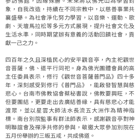
參訪佛館，因緣殊勝。未來將以佛光山為學習對
象，自我改造，持續在不同宗教中，以慈善事業共
襄盛舉。為社會淨化努力學習，以音樂、運動、歌
劇、天壇馬拉松等多元方式展現，提升社會文化及
生活水準，同時期望辦有意義的活動回饋社會，貢
獻一己之力。
四百年之久且深植民心的安平觀音亭，內主祀觀世
音菩薩，佛、道平行同祀。身為佛光團體會員的高
主任委員表示，修行《觀世音菩薩普門品》四十多
年，深刻感受到修行《普門品》，能啟發智慧與慈
悲心。台南市佛教協會蔡秘書說，佛教要興旺，不
但要團結，更要走出去廣結善緣，具有慈悲心才能
渡眾，並以星雲大師法水長流五大洲作為精神指
標。南台別院監事有群法師表示，感謝觀音亭對神
明聯誼會及禪淨共修的參與，敬邀大眾參加別院在
五月份舉辦的三皈五戒，共成佛道。