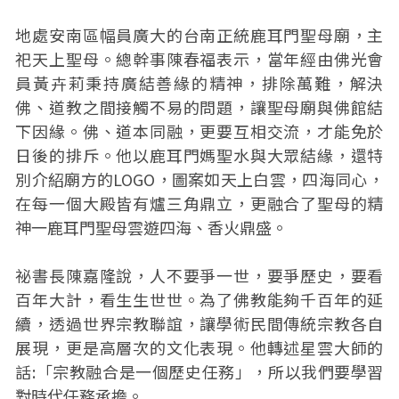
地處安南區幅員廣大的台南正統鹿耳門聖母廟，主
祀天上聖母。總幹事陳春福表示，當年經由佛光會
員黃卉莉秉持廣結善緣的精神，排除萬難，解決
佛、道教之間接觸不易的問題，讓聖母廟與佛館結
下因緣。佛、道本同融，更要互相交流，才能免於
日後的排斥。他以鹿耳門媽聖水與大眾結緣，還特
別介紹廟方的LOGO，圖案如天上白雲，四海同心，
在每一個大殿皆有爐三角鼎立，更融合了聖母的精
神一鹿耳門聖母雲遊四海、香火鼎盛。
祕書長陳嘉隆說，人不要爭一世，要爭歷史，要看
百年大計，看生生世世。為了佛教能夠千百年的延
續，透過世界宗教聯誼，讓學術民間傳統宗教各自
展現，更是高層次的文化表現。他轉述星雲大師的
話:「宗教融合是一個歷史任務」，所以我們要學習
對時代任務承擔。