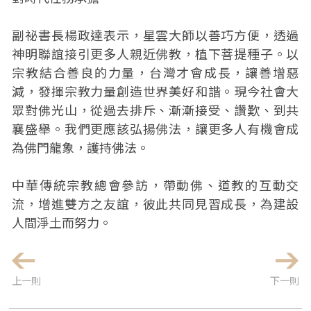
副祕書長楊政達表示，星雲大師以善巧方便，透過
神明聯誼接引更多人親近佛教，植下菩提種子。以
宗教結合善良的力量，台灣才會成長，讓善增惡
減，發揮宗教力量創造世界美好和諧。現今社會大
眾對佛光山，從過去排斥、漸漸接受、讚歎、到共
襄盛舉。我們更應該弘揚佛法，讓更多人有機會成
為佛門龍象，護持佛法。
中華傳統宗教總會參訪，帶動佛、道教的互動交
流，增進雙方之友誼，彼此共同見習成長，為建設
人間淨土而努力。
上一則
下一則