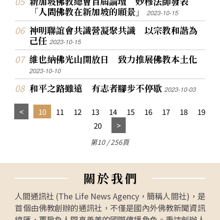
新加坡佛教總會首屆論壇 妙穆法師發表
「人間佛教在新加坡的願景」
2023-10-15
神明聯誼會共識營凝聚共識 以宗教和諧為
己任
2023-10-15
維也納佛光山開放日 致力推展佛教本土化
2023-10-10
和平之路雖遠 有志者腳步不停歇
2023-10-03
10
11
12
13
14
15
16
17
18
19
20
第10 / 256頁
關
於
我
們
人間通訊社 (The Life News Agency，簡稱人間社)，是
首個由佛教創辦的通訊社，不僅是國內外佛教新聞資訊
總匯，更肩負人間真善美的國際傳播角色。秉持創辦人