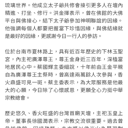
琉璃世界。他成立太子爺共修會接引更多人在壇內
精進、打坐、修行。洪金揮表示，曾在佛館的大佛
平台與佛接心，結下太子爺參加神明聯誼的因緣。
他強調每個人都要把握當下珍惜因緣，與佛結緣就
是最好的因緣，更感謝今日一行人的參訪。
位於台南市夏林路上，具有近百年歷史的下林玉聖
宮，內主祀廣澤尊王，尊王金身近三百年，深植當
地居民心中。蔡國輝主委細說，十年前由王金平親
自為廣澤尊王主祭時，曾高達兩萬餘人次參與，香
火鼎盛可見一斑。蔡主委表示，為大眾服務是他最
大的心願，今日除了心懷感恩，更願全心力挺中華
宗教總會。
歷史悠久、香火旺盛的台灣首廟天壇，主祀玉皇上
帝。董事長徐國潤表示，宗教交流很重要。過去曾