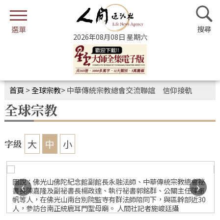
2026年08月08日 星期六
首頁
>
全球宗教
>
中華傳統宗教總會交流聯誼 信仰接軌
全球宗教
大
中
小
字級
圖說：佛光山佛陀紀念館副館長永融法師、中華傳統宗教總會祕
‹
›
書長陳嘉隆及副祕書長楊政達、執行祕書郭銘群、公關主任陳振
帆等人，在佛光山南台別院監寺有群法師陪同下，與區幹部近30
人，參訪台南正統鹿耳門聖母廟。 人間社記者施峻廷攝