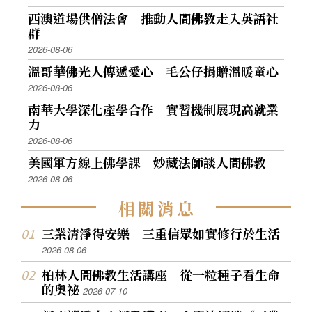
西澳道場供僧法會 推動人間佛教走入英語社
群
2026-08-06
溫哥華佛光人傳遞愛心 毛公仔捐贈溫暖童心
2026-08-06
南華大學深化產學合作 實習機制展現高就業
力
2026-08-06
美國軍方線上佛學課 妙藏法師談人間佛教
2026-08-06
相
關
消
息
三業清淨得安樂 三重信眾如實修行於生活
2026-08-06
柏林人間佛教生活講座 從一粒種子看生命
的奧祕
2026-07-10