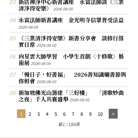
新店禪淨中心新書講座 永富法師談《三業
清淨得安樂》
2026-08-05
永富法師新書講座 金光明寺信眾普受法益
2026-08-05
《三業清淨得安樂》新書分享會 談修行落
實日常
2026-08-02
向星雲大師學習 小學生首創〈十修歌〉藝
術展
2026-08-04
「慢日子，好書福」 2026善知識曬書節與
你相會
2026-08-03
新加坡佛光山籌建「三好樓」 「清歌妙曲
之夜」千人共襄盛舉
2026-08-02
1
2
3
4
5
6
7
8
9
10
第1 / 188頁