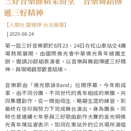
三好音樂節精采紛呈 音樂舞蹈傳
遞三好精神
【人間社 鄭雅婷 台北報導】
2025-08-24
第一屆三好音樂節於8月23、24日在松山車站交4廣
場熱鬧展開，由國際佛光會中華佛光青年總團主
辦。邀請20餘組表演者，以音樂與舞蹈傳遞三好精
神，與現場觀眾歡喜結緣。
音樂節由「佛光歌詠Band」拉開序幕，今年剛成
軍，由不同分團、不同世代的青年組成的樂團，共
同集體創作，從一開始陌生、略顯生澀的練習，到
最終在信仰與努力下完成舞台演出。身為團長，同
時也是連續七年參與三好歌曲創作大賽的金光明佛
光青年陳竑睿表示，如同在車站外的公共場所演唱