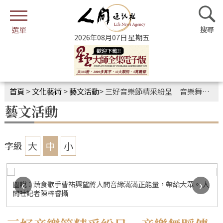
2026年08月07日 星期五
首頁
>
文化藝術
>
藝文活動
>
三好音樂節精采紛呈 音樂舞蹈傳遞三好精神
藝文活動
大
中
小
字級
‹
›
圖說：蔬食歌手曹祐興望將人間音緣滿滿正能量，帶給大眾。 人
間社記者陳梓睿攝