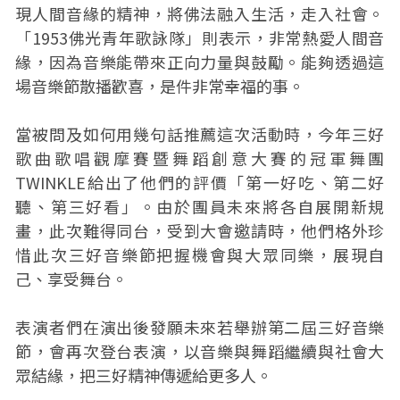
現人間音緣的精神，將佛法融入生活，走入社會。
「1953佛光青年歌詠隊」則表示，非常熱愛人間音
緣，因為音樂能帶來正向力量與鼓勵。能夠透過這
場音樂節散播歡喜，是件非常幸福的事。
當被問及如何用幾句話推薦這次活動時，今年三好
歌曲歌唱觀摩賽暨舞蹈創意大賽的冠軍舞團
TWINKLE給出了他們的評價「第一好吃、第二好
聽、第三好看」。由於團員未來將各自展開新規
畫，此次難得同台，受到大會邀請時，他們格外珍
惜此次三好音樂節把握機會與大眾同樂，展現自
己、享受舞台。
表演者們在演出後發願未來若舉辦第二屆三好音樂
節，會再次登台表演，以音樂與舞蹈繼續與社會大
眾結緣，把三好精神傳遞給更多人。