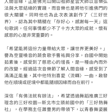
人間音緣，正是佛光山開山祖師星雲大師以音樂弘
法與大眾結緣的實踐，而音樂也是將他引進佛門的
很大關鍵。同時他也為此次表演創作了〈三好世
界〉，認為其中精髓在「存好心，感謝每一天」這
句歌詞，任何事情都少不了十方大眾的成就，懷有
感恩的心是非常重要的。
「希望能將這份力量帶給大眾，讓世界更美好。」
譽為空靈嗓音的蔬食歌手曹祐興分享，自國中開始
茹素後，感受到了慈悲心的增長，是一種由內而外
的改變。經過這次音樂節了解人間音緣，感受到了
滿滿正能量，其中他特別喜愛〈流轉〉一曲，啟發
他在順境或逆境中都能隨順因緣而自在前行。
深信「有佛法就有辦法」，希望透過舞蹈推廣三好
理念的三好校園—新北市立頭前國中的「三好熱舞
社」，在學務主任蕭豐男的帶領下，以青春舞姿展