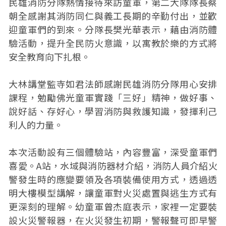
民雄消防分隊熱情接待來訪童軍，第二大隊隊長蔡
朝全感謝其消防同仁與義工長期的辛勤付出，並歡
迎童軍們的到來。分隊長樊光華表示，藉由消防體
驗活動，提升全民防火意識，以寓教於樂的方式將
安全教育向下扎根。
大林講堂監寺如君法師感謝民雄消防分隊用心安排
課程，勉勵佛光童軍實踐「三好」精神，做好事、
說好話、存好心，學習消防與救護知識，發揮利己
利人的力量。
本次活動設有三個體驗站，內容豐富，深受童軍們
喜愛。A站，水域與消防器材介紹，消防人員介紹火
警發生時的應變要領及各項裝備使用方式，透過透
明大樓模型講解，讓童軍對火災處置與逃生方式有
更深刻的理解。幼童軍曾杰庭表示，家裡一定要裝
設火災警報器，在火災發生初期，警報聲可即早警