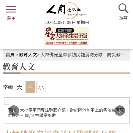
2026年08月09日 星期日
首頁
>
教育人文
>
大林佛光童軍參訪民雄消防分隊 防災教育向下扎根
教育人文
大
中
小
字級
‹
›
圖說：大小童軍們專注聆聽介紹，對於隊消防車上的各項裝備感
到好奇。 圖/大林講堂提供