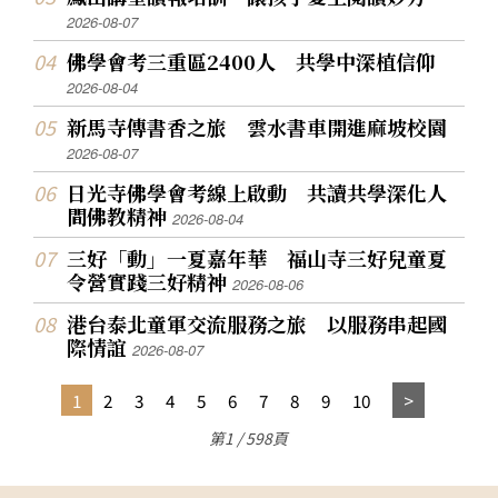
2026-08-07
佛學會考三重區2400人 共學中深植信仰
2026-08-04
新馬寺傳書香之旅 雲水書車開進麻坡校園
2026-08-07
日光寺佛學會考線上啟動 共讀共學深化人
間佛教精神
2026-08-04
三好「動」一夏嘉年華 福山寺三好兒童夏
令營實踐三好精神
2026-08-06
港台泰北童軍交流服務之旅 以服務串起國
際情誼
2026-08-07
1
2
3
4
5
6
7
8
9
10
第1 / 598頁