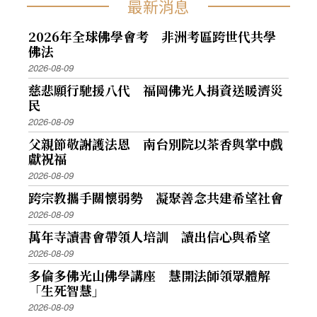
最新消息
2026年全球佛學會考 非洲考區跨世代共學
佛法
2026-08-09
慈悲願行馳援八代 福岡佛光人捐資送暖濟災
民
2026-08-09
父親節敬謝護法恩 南台別院以茶香與掌中戲
獻祝福
2026-08-09
跨宗教攜手關懷弱勢 凝聚善念共建希望社會
2026-08-09
萬年寺讀書會帶領人培訓 讀出信心與希望
2026-08-09
多倫多佛光山佛學講座 慧開法師領眾體解
「生死智慧」
2026-08-09