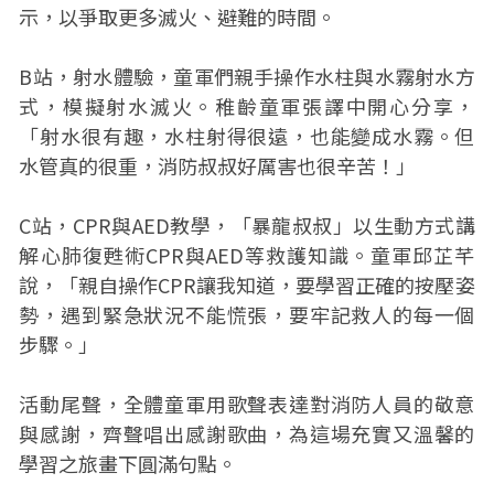
示，以爭取更多滅火、避難的時間。
B站，射水體驗，童軍們親手操作水柱與水霧射水方
式，模擬射水滅火。稚齡童軍張譯中開心分享，
「射水很有趣，水柱射得很遠，也能變成水霧。但
水管真的很重，消防叔叔好厲害也很辛苦！」
C站，CPR與AED教學，「暴龍叔叔」以生動方式講
解心肺復甦術CPR與AED等救護知識。童軍邱芷芊
說，「親自操作CPR讓我知道，要學習正確的按壓姿
勢，遇到緊急狀況不能慌張，要牢記救人的每一個
步驟。」
活動尾聲，全體童軍用歌聲表達對消防人員的敬意
與感謝，齊聲唱出感謝歌曲，為這場充實又溫馨的
學習之旅畫下圓滿句點。