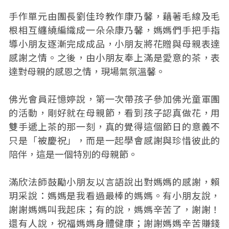
手作單元由團長劉佳玲教作康乃馨，藉著毛線及毛
根相互纏繞編織成一朵朵康乃馨，媽媽們手把手指
導小朋友逐漸完成成品，小朋友將花贈與母親表達
感謝之情。之後，由小朋友奉上滿是愛意的茶，表
達對母親的感恩之情，現場氣氛溫馨。
佛光會員莊憶婷說，第一次帶孩子參加佛光童軍團
的活動，剛好就在母親節，看到孩子認真做花，用
雙手遞上茶的那一刻，真的覺得這個節日的意義不
只是「被慶祝」，而是一起學會感謝與珍惜彼此的
陪伴，這是一個特別的母親節。
滿欣法師鼓勵小朋友以言語說出對媽媽的感謝，賴
玥采說：媽媽是我看過最棒的媽媽。有小朋友說，
謝謝媽媽叫我起床；有的說，媽媽辛苦了，謝謝！
還有人說，祝福媽媽身體健康；謝謝媽媽辛苦賺錢