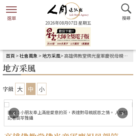
2026年08月07日 星期五
首頁
>
社會萬象
>
地方采風
>
高雄佛教堂佛光童軍慶祝母親節 奉茶獻花謝母恩
地方采風
大
中
小
字級
‹
›
圖說：小朋友奉上滿是愛意的茶，表達對母親感恩之情。 人間社
記者高苓雅攝