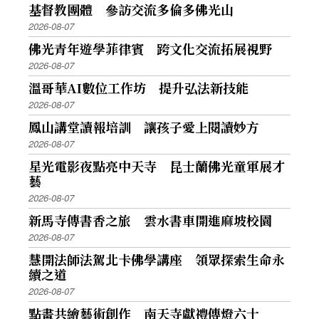
基督教團體 參訪交流多倫多佛光山
2026-08-07
佛光青年遊學菲律賓 跨文化交流拓展視野
2026-08-07
溫哥華AI數位工作坊 提升弘法新技能
2026-08-07
鳳山講堂讀報培訓 讓孩子愛上閱讀妙方
2026-08-07
星光電影夜點亮中天寺 昆士蘭佛光童軍展才
藝
2026-08-07
新馬寺傳書香之旅 雲水書車開進麻坡校園
2026-08-07
慧開法師法駕北卡佛學講座 領眾探索生命永
續之道
2026-08-07
點畫共繪藝術創作 南天寺獻禮傳燈六十