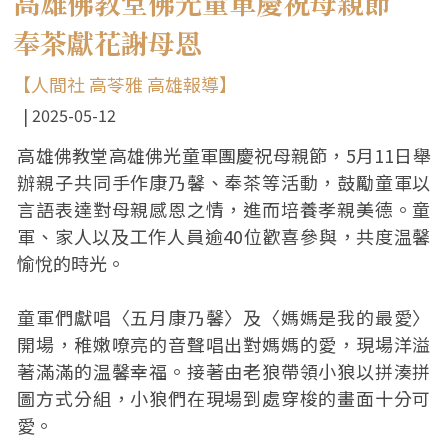
高雄佛教堂佛光童軍慶祝母親節
奉茶獻花謝母恩
【人間社 高苓雅 高雄報導】
2025-05-12
高雄佛教堂高雄佛光童軍團慶祝母親節，5月11日舉
辦親子共同手作康乃馨、奉茶等活動，鼓勵童軍以
言語表達對母親感恩之情，進而培養孝親美德。童
軍、家人以及工作人員逾40位歡喜參與，共度温馨
愉悅的時光。
童軍們獻唱〈五月康乃馨〉及〈媽媽是我的最愛〉
開場，稚嫩嘹亮的音聲唱出對媽媽的愛，現場洋溢
著滿滿的温馨幸福。接著由老狼帶領小狼以拼湊拼
圖方式分組，小狼們在現場到處穿梭的畫面十分可
愛。