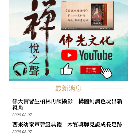
最新消息
佛大實習生柏林再談攝影 構圖到調色玩出新
視角
2026-08-07
西來幼童軍晉級典禮 木質獎牌見證成長足跡
2026-08-07