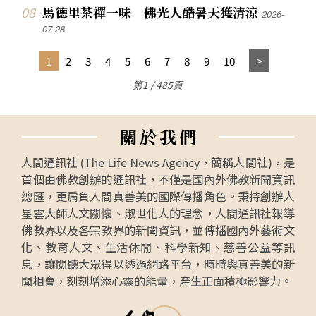
馬德里茶禪一味 佛光人酷暑天獲清涼
2026-
07-28
1
2
3
4
5
6
7
8
9
10
第1 / 485頁
關
於
我
們
人間通訊社 (The Life News Agency，簡稱人間社)，是
首個由佛教創辦的通訊社，不僅是國內外佛教新聞資訊
總匯，更肩負人間真善美的國際傳播角色。秉持創辦人
星雲大師人文關懷、淑世化人的理念，人間通訊社報導
佛教界以及各宗教界的新聞資訊，並傳播國內外藝術文
化、教育人文、生活休閒、科學新知、慈善公益等訊
息，讓閱聽大眾得以透過網路平台，時時與真善美的新
聞相會，刻刻增添心靈的能量，產生正面積極影響力。