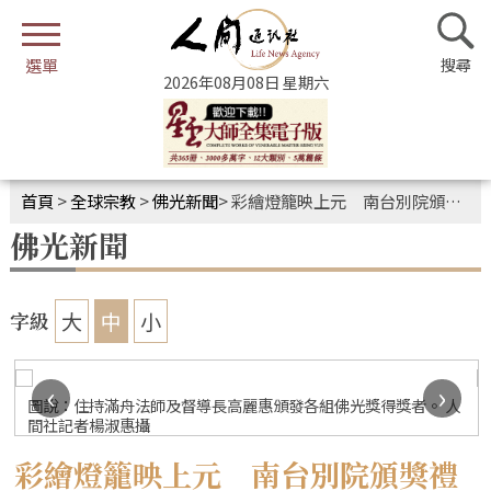
2026年08月08日 星期六
首頁
>
全球宗教
>
佛光新聞
>
彩繪燈籠映上元 南台別院頒獎禮
佛光新聞
大
中
小
字級
‹
›
人
圖說：住持滿舟法師及督導長高麗惠頒發各組佛光獎得獎者。 人
間社記者楊淑惠攝
彩繪燈籠映上元 南台別院頒獎禮