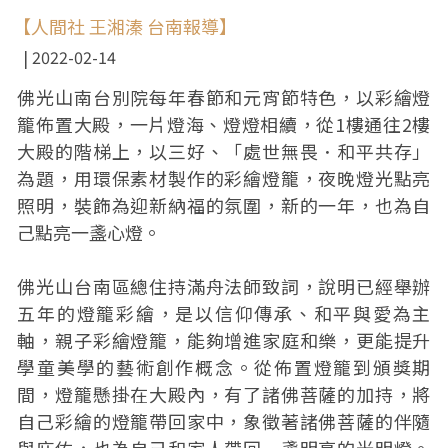
【人間社 王湘溱 台南報導】
2022-02-14
佛光山南台別院每年春節和元宵節特色，以彩繪燈
籠佈置大殿，一片燈海、燈燈相續，從1樓通往2樓
大殿的階梯上，以三好、「處世無畏．和平共存」
為題，用環保素材製作的彩繪燈籠，夜晚燈光點亮
照明，裝飾為迎新納福的氛圍，新的一年，也為自
己點亮一盞心燈。
佛光山台南區總住持滿舟法師致詞，說明已經舉辦
五年的燈籠彩繪，是以信仰傳承、和平與愛為主
軸，親子彩繪燈籠，能夠增進家庭和樂，更能提升
學童美學的藝術創作概念。從佈置燈籠到頒獎期
間，燈籠懸掛在大殿內，有了諸佛菩薩的加持，將
自己彩繪的燈籠帶回家中，象徵著諸佛菩薩的伴隨