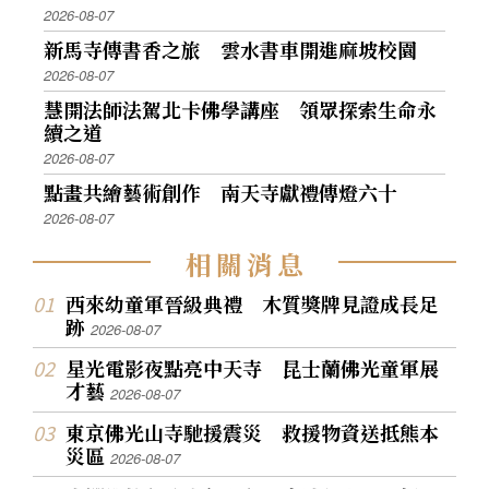
2026-08-07
新馬寺傳書香之旅 雲水書車開進麻坡校園
2026-08-07
慧開法師法駕北卡佛學講座 領眾探索生命永
續之道
2026-08-07
點畫共繪藝術創作 南天寺獻禮傳燈六十
2026-08-07
相
關
消
息
西來幼童軍晉級典禮 木質獎牌見證成長足
跡
2026-08-07
星光電影夜點亮中天寺 昆士蘭佛光童軍展
才藝
2026-08-07
東京佛光山寺馳援震災 救援物資送抵熊本
災區
2026-08-07