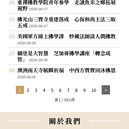
東禪佛教學院青年參學 走讀魚米之鄉拓展
視野
2026-08-07
佛光山三寶寺重建落成 心保和尚主法三皈
五戒
2026-08-07
美國軍方線上佛學課 妙藏法師談人間佛教
2026-08-06
糊塗是大智慧 芝加哥佛學講座「轉念成
智」
2026-08-06
澳洲南天寺毓麟祈福 中西方寶寶同沐佛恩
2026-08-06
1
2
3
4
5
6
7
8
9
10
第1 / 983頁
關
於
我
們