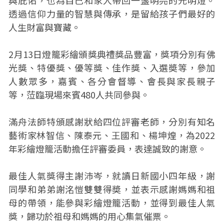
與庇佑，也為自己和家人帶回一盞明亮的光明燈。
透過信仰力量的智慧與傳承，是留給孩子們最好的
人生財富與寶藏。
2月13日燈籠彩繪頒獎典禮獎品豐富，獎項分別有佛
光獎、特優獎、優等獎、佳作獎、入選奬等，參加
人數眾多，嘉賓、各分會督導、會長與家長親子
等，𦲷臨現場來賓480人共同參與。
滿舟法師特頒感謝狀給四位評審老師，分別有知名
藝術家林智信、陳泰元、王國和、楊坤煌，為2022
年彩繪燈籠活動擔任評審委員，表達誠致的謝意。
最佳人氣獎得主謝沛岑，就讀日新國小四年級，謝
同學和弟弟謝洺愷雙雙得奬，並表示感謝媽媽和祖
母的帶領，能參與彩繪燈籠活動，並得到最佳人氣
獎，歸功於祖母和媽媽的用心集氣催票。