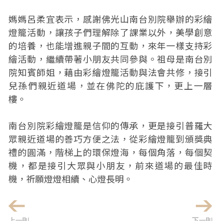
媽媽呂柔宜表示，感謝佛光山南台別院舉辦的彩繪
燈籠活動，讓孩子們理解除了課業以外，美學創意
的培養，也能增進親子間的互動，來年一樣支持彩
繪活動，繼續帶著小朋友共同參與。祖母是南台別
院知賓師姐，藉由彩繪燈籠活動與法會共修，接引
兒孫們親近道場，並在佛陀的庇護下，更上一層
樓。
南台別院彩繪燈籠是信仰的傳承，更是接引普羅大
眾親近道場的善巧方便之法，從彩繪燈籠到頒獎典
禮的圓滿，階梯上的環保燈海，每個角落，每個契
機，都是接引大眾與小朋友，前來道場的最佳時
機，祈願燈燈相續、心燈長明。
上一則
下一則