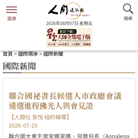
2026年08月07日 星期五
首頁
>
國際兩岸
>
國際新聞
國際新聞
聯合國祕書長候選人市政廳會議
遴選進程佛光人與會見證
【人間社 安悅 紐約報導】
2026-07-25
聯合國大會主席安娜萊娜．貝爾伯克（Annalena