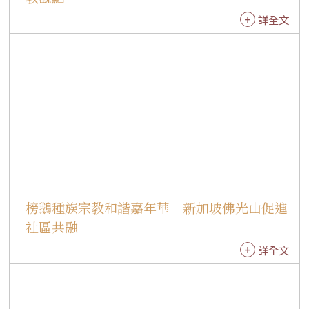
聚焦國際衝突、氣候變遷、永續發展及祕書長未
詳全文
來角色等議題，展現各候選人對全球挑戰的治理
理念。 貝爾伯克表示，聯合國需要一位能因應21
世紀挑戰、堅守《聯合國憲章》並兼具領導力與
遠見的祕書長，帶領組織回應日益複雜的國際局
勢。 會後主辦單位進行「未來祕書長最重要議
題」意見調查，結果以「解決衝突」獲58%支持
居首，其次為「保護人權」（46%）及「維護
《聯合國憲章》」（45%），反映和平、安全與
人權仍是全球最受關注的核心議題。
榜鵝種族宗教和諧嘉年華 新加坡佛光山促進
社區共融
詳全文