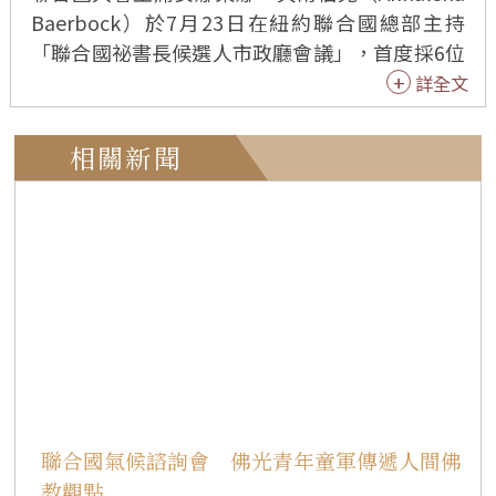
Baerbock）於7月23日在紐約聯合國總部主持
「聯合國祕書長候選人市政廳會議」，首度採6位
候選人同台對談形式，透過聯合國網路電視向全
詳全文
球直播，展現遴選程序透明化及促進公眾參與。
國際佛光會紐約協會理事梁雪玲、蔣祖芬到場與
相關新聞
會。 本次6位候選人包括智利前總統巴切萊特（M
ichelle Bachelet Jeria）、厄瓜多爾前外交部長
埃斯皮諾薩（Maria Fernanda Espinosa Garce
s）、國際原子能機構總幹事格羅西（Rafael Mari
ano Grossi）、聯合國貿易和發展會議祕書長格林
斯潘（Rebeca Grynspan Mayufis）、圭亞那前
外交部長羅德里格斯－伯凱特（Carolyn Rodrigu
es Birkett）及塞內加爾前總統薩勒（Macky Sal
l）。 6位候選人分別就領導經驗、聯合國改革願
景，以及和平與安全、發展、人權三大支柱發表
聯合國氣候諮詢會 佛光青年童軍傳遞人間佛
看法，並回應會員國及民間社會代表提問。討論
教觀點