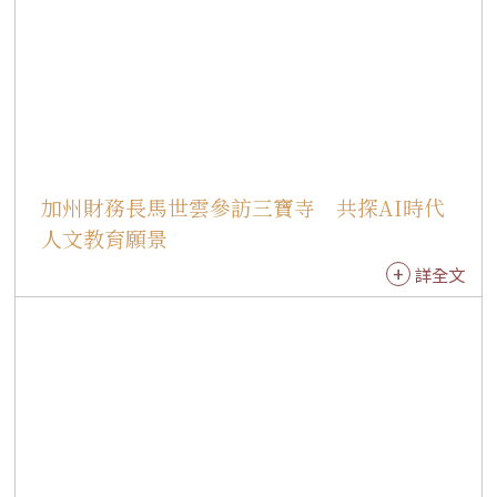
是走進佛陀故鄉朝聖，更走入當地校園，以教育
服務實踐弘法，正是秉承佛光山開山祖師星雲大
師復興印度佛教的悲願。師生們在行腳中增長智
慧，在參學中培養慈悲，也在教學與交流中承擔
人間佛教弘法使命，讓人間佛教的種子，透過三
好四給的實踐，持續在佛陀的故鄉生根發芽。
加州財務長馬世雲參訪三寶寺 共探AI時代
人文教育願景
詳全文