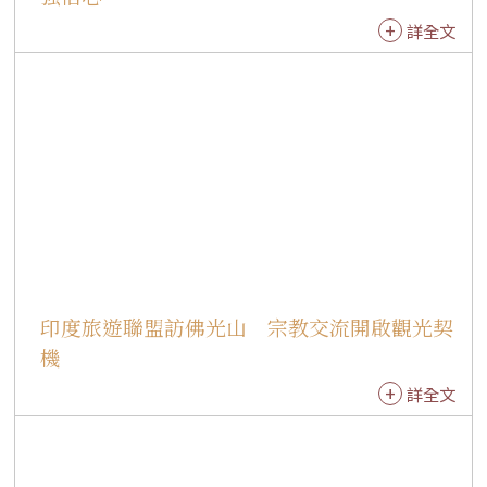
師生參訪僧伽施當地多座國際佛教寺院，包括斯
詳全文
里蘭卡寺、緬甸寺及柬埔寨寺等，了解南傳佛教
不同國家的建築特色、文化傳承與弘法方式，透
過實地觀摩，增廣國際視野，也深化對世界佛教
發展的認識。 7月14日清晨，叢林學院師生與印
度沙彌學園法師、沙彌，於YBS學校共同舉行早
課，以梵唄共修揭開一天活動序幕。隨後展開一
日工作坊，帶領300多位學生學習佛光山提倡的
「三好、四給」理念。活動由印地語版〈三好
歌〉帶動唱揭開序幕，結合團康遊戲、分組互動
及品德教育，將「做好事、說好話、存好心」，
印度旅遊聯盟訪佛光山 宗教交流開啟觀光契
以及「給人信心、給人歡喜、給人希望、給人方
便」融入各項活動之中，讓孩子們在歡笑中學習
機
善念，在合作中體會分享與關懷。 活動期間，僧
詳全文
伽施副區長Dinesh Soni也特地蒞臨關心，了解工
作坊內容，並與師生交流，肯定透過教育推廣品
德教育與文化交流的意義。 此次易地教學，不只