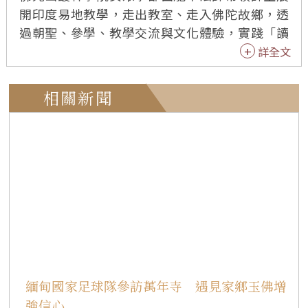
開印度易地教學，走出教室、走入佛陀故鄉，透
過朝聖、參學、教學交流與文化體驗，實踐「讀
萬卷書，行萬里路，做萬種事，結萬人緣」的教
詳全文
育理念。7月13日前往佛教八大聖地之一─僧伽施
（Sankissa），巡禮佛陀自忉利天下降人間處，7
相關新聞
月14日則於YBS學校舉辦一日工作坊，帶領300多
位學生學習三好四給，將人間佛教落實於教育與
生活之中。 在佛陀下降處遺址前虔誠誦經，隨後
由德里文教中心主任慧顯法師帶領巡禮，並由沙
彌們輪流講解佛陀升忉利天為母說法三個月，安
居圓滿後沿著帝釋天所搭建的三道寶階下降人
間，以及蓮華色比丘尼迎佛等佛典故事，介紹僧
伽施在佛教史上的重要意義。隨後，大眾於聖地
靜坐禪修、繞塔巡禮，在寧靜祥和的氛圍中，感
念佛陀弘法利生的慈悲願心，也體會朝聖不只是
緬甸國家足球隊參訪萬年寺 遇見家鄉玉佛增
走訪古蹟，更是與佛陀精神相應的修行。 下午，
強信心