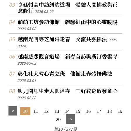
亨廷頓高中訪紐約道場 體驗人間佛教與正
念修行
2026-03-06
萌萌工坊參訪佛館 體驗細雨中的心靈暖陽
2026-03-03
越南光明寺芝加哥走春 交流共弘佛法
2026-
03-02
越南慈悲觀音道場 新春首訪奧斯汀香雲寺
2026-03-02
彰化社大耆心耆立班 佛館走春體悟佛法
2026-03-01
幼兒園師生走入圓通寺 三好教育啟發童心
2026-02-28
10
11
12
13
14
15
16
17
18
19
20
第10 / 377頁