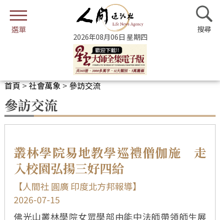
2026年08月06日 星期四
首頁
>
社會萬象
>
參訪交流
參訪交流
叢林學院易地教學巡禮僧伽施 走
入校園弘揚三好四給
【人間社 圓廣 印度北方邦報導】
2026-07-15
佛光山叢林學院女眾學部由能中法師帶領師生展