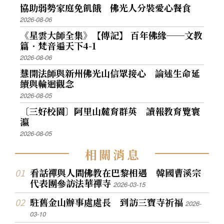
協助弱勢家庭免飢餓 佛光人分裝愛心餐食
2026-08-06
《星雲大師全集》【傳記】 百年佛緣──文教
篇．梵音遍天下4-1
2026-08-06
慧開法師與新州佛光山信眾接心 論述生命延
續與輪迴觀念
2026-08-05
〔三好校園〕阿里山麓育群英 讀報教育覽寰
瀛
2026-08-05
相
關
消
息
看話禪與人間佛教在巴黎相遇 韓國曹溪宗
代表團參訪法華禪寺
2026-03-15
駐舊金山辦事處處長 到訪三寶寺祈福
2026-
03-10