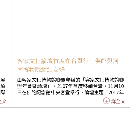
存良
帶領大家尋找智慧寶藏。除了買書享用蔬食外，多
現，
場名家講座、茶文化主題館和茶飯禪饗宴，不只增
的味
長知識，還能同時品味茶香和蔬香，讓身心靈都得
慍不
到前所未有的充實。 河南藝術中心的「小馬過
河」，劇情寓教於樂，結合動漫、人偶和音樂多個
有許
元素，和台下觀眾互動，讓大家融入劇情中，深獲
老茶
大小朋友的喜愛。 另外推出佛館專屬的藏書票，買
暢，
書之後可貼在書本上，為這次書展留下別具意義的
』，
紀念，還有聆聽「大樹下的故事屋」，校長輪番為
溫受
小朋友說故事、帥氣的觀光騎警隊，體驗多元文化
客家文化論壇首度在台舉行 佛館與河
是捨
的客家文化論壇，以及本館各展廳的展覽，內容豐
南博物院締結友好
是拿
富，令人目不暇給。 此次有遠從離島小琉球的琉球
。
國中、琉球國小和天南國小等校，為參加書展校外
書展
由客家文化博物館聯盟舉辦的「客家文化博物館聯
。」
教學，一大早就搭船到東港，再換遊覽車到佛館，
閱讀
盟年會暨論壇」，2107年首度移師台灣，11月10
，發
當地沒有實體書店的他們，看到成堆成堆的書，讓
日在佛陀紀念館中央客堂舉行，論壇主題「2017年
%為
他們雀躍不已，以及頒贈圖書禮券嘉惠偏鄉學子，
，佛
客家文化博物館與社區營造」，廣邀台灣、大陸專
全文
詳全文
隨著
那份永遠從關懷出發的暖心，將隨著書本，一頁頁
義、
家學者，針對客家文化展開探討，另在10日的開幕
時帶
的翻閱下去。
子到
式中，客家文化博物館聯盟發起單位之一的河南博
湯所
禮券
物院並與佛館簽署締結友好博物館，為博物館界交
放成
的知
流再添佳話。 中華民國博物館學會理事長張譽騰於
老
開幕致詞表示，儘管論壇的議題是嚴肅的，但佛館