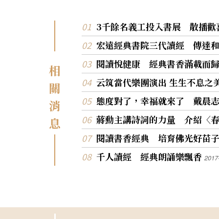
趣」頒贈圖書禮券活動，在佛陀紀念館本館大
轉水。」說明老茶可茶乾、顏色加深的茶湯色
登場，館長如常法師頒贈禮券給各校代表，鼓
氣、滋味及韻味等特色來分辨。強調真正老茶
朋友「買一本心愛的好書回家」，效法愛讀書
3千餘名義工投入書展 散播歡
面不會油油亮亮，看起來有些灰灰霧霧的，泡
雲大師，充實自己能力，長大後為社會創造幸
的茶湯看起來純淨。泡開後，微帶炭火香，從
宏遠經典書院三代讀經 傳達
滿。 精彩表演為活動揭開序幕，大慈育幼院大男
泡到最後始終如一。擁有醇厚樸實的口感，茶
孩，舞出活力十足的「大阪城的姑娘」；高雄
順而甘喉潤醇，讓人一喝就喜歡上它。 「茶，就是
閱讀悅健康 經典書香滿載而
國小直笛隊吹奏動聽旋律並演唱〈I can fly〉
相
要去欣賞它的轉變，才有意思。」王俊欽從台
出所有小朋友逐夢飛翔的心聲。 如常法師說，閱讀
的歷史，更介紹台灣較具代表性的茶類，認為
云筑當代樂團演出 生生不息之
關
可以創造財富，星雲大師因為從小愛讀書，長
茶能用身體去感受，讓人有氣暢神和的愉悅感
除了熱心辦學，並推出「雲水書坊─行動圖
態度對了，幸福就來了 戴晨
韻十足，這就是茶之「好」味。
消
館」，舉辦國際書展，讓好書陪伴每個小朋
長。他勉勵小朋友學習大師，發願讀好書、
蔣勳主講詩詞的力量 介紹〈
息
人，為社會創造更多快樂幸福。 「人身難得，佛法
難聞，善知識難遭難遇。」佛光山寺副住持慧
閱讀書香經典 培育佛光好苗
師叮嚀小朋友，參觀書展要「處處用心」，學
千人讀經 經典朗誦樂飄香
好、四給、五和，用文化、藝術美化社會。 普門中
2017
學校長蔡國權代表受贈學校，感謝慈悲基金
舉，讓弱勢學生有翻轉人生的機會，活出精彩
意義的人生。「這是場讓人『感心』的活動」
樹區公所主任秘書陳景星說，佛光山深耕教育
年舉辦書展，提供偏鄉豐富文教資源，啟發孩
生智慧。 小朋友隨後觀賞河南藝術中心「小馬過