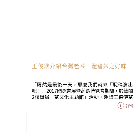
說故事，也首次邀請校內創意戲劇社參
劇社的學生有舞台使自己的才能被看見
時利用社團時間，運用學生的專長融入
王俊欽介紹台灣老茶 體會茶之好味
「既然是最後一天，那麼我們就來『脫稿演出
吧！」2017國際書展暨蔬食博覽會期間，於雙
2樓舉辦「茶文化主題館」活動，邀請王德傳
第五代傳人王俊欽暢談茶文化和歷史，並藉由
詳
各類養生茶，讓民眾進一步認識和了解喝茶的
之道。11月12日主題為「台灣老茶的介紹」。 
茶，指有歲月痕跡的茶，沉穩內斂，猶如看破
的智慧長者。好的老茶，則是原材料好，經過