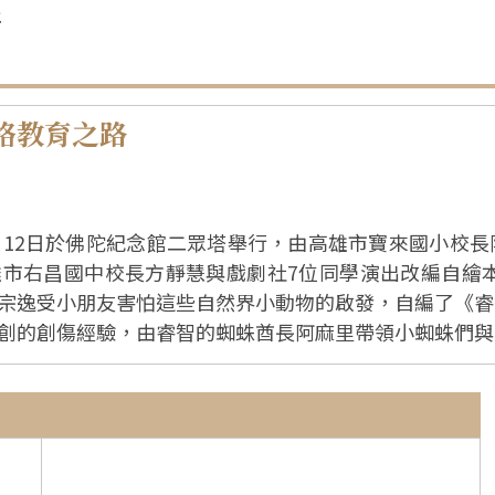
年
格教育之路
月12日於佛陀紀念館二眾塔舉行，由高雄市寶來國小校
昌國中校長方靜慧與戲劇社7位同學演出改編自繪本《你很特別
宗逸受小朋友害怕這些自然界小動物的啟發，自編了《睿
創的創傷經驗，由睿智的蜘蛛酋長阿麻里帶領小蜘蛛們與
中學習與療傷。柯惠玲校長也表示，自編故事不僅可以自
、主動向前人或智者請教等理念。 右昌國中演出舞台劇，由戲劇社的同學扮演卡
帶入童話世界中。故事告訴小朋友，在尋找自我價值時，
人的優點，並時時口說好話稱讚他人，學習當個三好兒童。 今年是右昌