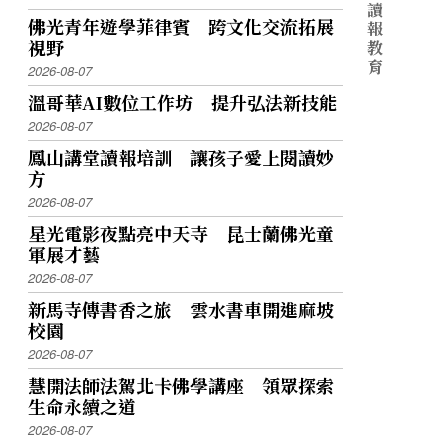
讀
佛光青年遊學菲律賓 跨文化交流拓展
報
視野
教
育
2026-08-07
溫哥華AI數位工作坊 提升弘法新技能
2026-08-07
鳳山講堂讀報培訓 讓孩子愛上閱讀妙
方
2026-08-07
星光電影夜點亮中天寺 昆士蘭佛光童
軍展才藝
2026-08-07
新馬寺傳書香之旅 雲水書車開進麻坡
校園
2026-08-07
慧開法師法駕北卡佛學講座 領眾探索
生命永續之道
2026-08-07