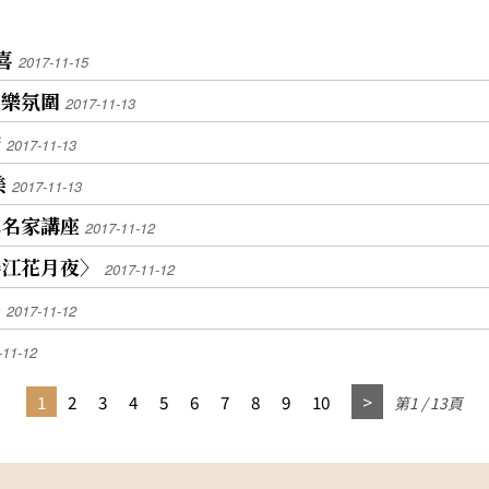
覺堂
的核心價值之一是給人歡喜，希望大家保持放鬆的
、香
勵小
心情，適逢國際書展期間，鼓勵大家有空可以逛逛
的茶
的星
書展。張譽騰說，他已到過佛館多次，但每次都有
喜
2017-11-15
出來
福美
新的學習。 佛館館長如常法師則說明，佛館將博物
第一
和樂氛圍
館的宗旨，諸如公共教育、典藏和研究，擴展到休
2017-11-13
水柔
竹滬
閒觀光，發揮更大的作用，另透過播放影片說明佛
歸
，唱
館「四化」─文藝化、電影化、人間化、國際化的
2017-11-13
灣茶
發展目標，還有神明聯誼會，以及邀請偏鄉學童至
好的
美
2017-11-13
大後
國際書展展開校外教學，拓展閱讀視野，且佛館是I
，喉
書
COM（國際博物館協會）最年輕的會員，其團隊為
志名家講座
2017-11-12
友成
一群出家的比丘尼組成，致力為博物館搭建起文化
做好
交流平台，建構和諧的園地。 河南博物院院長馬蕭
春江花月夜〉
2017-11-12
林表示，客家文化是華夏文化的重要組成部分，河
昭法
南則是客家重要的祖源地，從2014年成立客家文化
子
2017-11-12
習三
博物館聯盟，分別在福建福州和廣東梅州召開年
會，此次希望在張理事長和如常法師的引領下，客
-11-12
會善
家文化能夠在台灣蓬勃發展，現在客家文化博物館
、有
聯盟有42家博物館，明年預計在河南鄭州舉辦研討
1
2
3
4
5
6
7
8
9
10
第1 / 13頁
，大
會和展覽，希望將客家文化加以發揚光大。馬蕭林
，每
並說，他5年前曾到訪過佛館，印象相當深刻，認
子人
為佛館的「四化」有值得特別學習之處。 開幕式的
重要焦點，就是舉行佛館與河南博物院友好博物館