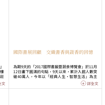
與演出。方校長表示，挑選《你很特別》的故事，除了能
，體會自我價值得到正向鼓勵，透過「人影響人」的教學
繪本，讓表演更生動活潑，透過繪本的改編將善念帶給每
國際書展回顧 交織書香與蔬香的回憶
』
為期9天的「2017國際書展暨蔬食博覽會」於11月
閣樓
12日畫下圓滿的句點，9天以來，累計入館人數突
茶莊
破40萬人，今年以「經典人生‧智慧生活」為主
品嚐
題，首創千人曬經、千人茶禪、千人抄經和千人讀
全文
詳全文
養生
經，讓所有到佛陀紀念館參加國際書展的大眾，遨
老
遊知識海中，感受茶香、書香和蔬香。 成佛大道上
世俗
停放50台「雲水書坊─行動圖書館」，如同一座座
一定
的移動圖書館，場景壯觀，閱讀精靈穿梭在書區，