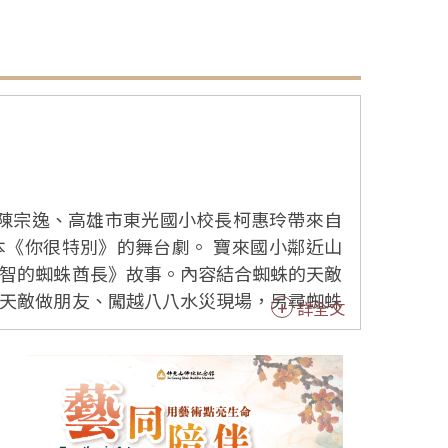
長陳宗逸、高雄市東光國小校長柯惠玲帶來自
》的舞台劇。 寶來國小鄰近山
智的蜘蛛酋長》故事。內容結合蜘蛛的天敵
天敵做朋友、闖越八八水災現場，另尋蜘蛛
詳全文
由的改編故事情節，更能在故事中融入品格
即使受到批評，也要相信自己是最特別的，
國中第二次到佛館