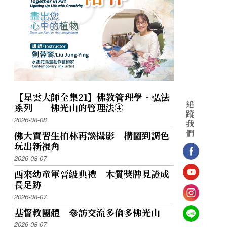
帶給各方觀眾不同啟發與感動外，也能讓戲
方式來教導學生。指導老師歐立傑表示，平
位觀眾。
【星雲大師全集21】佛教管理學．弘法
追
系列──佛光山的管理法④
蹤
2026-08-08
我
們
佛大實習生柏林再談攝影 構圖到調色
玩出新視角
2026-08-07
西來幼童軍晉級典禮 木質獎牌見證成
長足跡
2026-08-07
基督教團體 參訪交流多倫多佛光山
2026-08-07