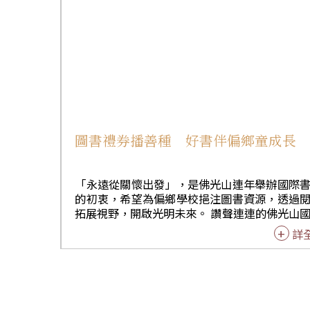
時間的沉放轉化過程，不經人工「做手」，保
好的茶。宛如經歷了人間生老病死，不輕易表
沉穩內斂的長者，入口後即縈繞滿腔耐人尋味
覺變化，歲月的痕跡，充分展現於茶韻中，不
火，不外放但卻充滿人生哲理。 「『臭脯味』越重
就代表陳越久、品質越好嗎？」王俊欽指出，
多人認為老茶就應該有「臭脯味」，但真正的
只帶點微微酸味，很雅致不刺激，聞起來很舒
能感受到風華的味道。「聞起來有點『臭脯味
就是常溫受潮，如果聞起來有點蔘味，代表高
圖書禮券播善種 好書伴偏鄉童成長
潮。」他並強調：「我們喝一口就好，絕對不
不得。」原來王老師所謂的「脫稿演出」，便
出有「臭脯味」的茶讓台下聽眾透過親自體驗
「永遠從關懷出發」，是佛光山連年舉辦國際
「沉而厚實的茶香，或帶有淡淡的微酸梅子味
的初衷，希望為偏鄉學校挹注圖書資源，透過
王俊欽娓娓敘述茶品發酵度與茶湯香氣的關聯
拓展視野，開啟光明未來。 讚聲連連的佛光山國際
酵度15至18 %、20%至25%為花香，30至35
書展暨蔬食博覽會進入倒數第二天，11月11日
詳
果香，40至45%為熟果香，60至65%蜜香，
光山慈悲社會福利基金會邀請屏東、高雄、嘉
時間增長也會產生變化，有時帶有微果香，有
雲林、南投、苗栗24所偏鄉中小學、1500學
有微山楂香，更長時間又會轉為微藥香。但茶
佛陀紀念館快樂逛書展、看表演，並致贈圖書
帶的香氣絕不會壓過主體的茶香。也介紹適合
和餐券，讓首次參觀書展的小朋友，享受難忘
老茶的品項，說明新茶、陳茶、老茶及「好的
性文化饗宴。 「文化深耕．書香生活．閱讀閱有
茶」。 最後，王俊欽以老茶的轉變「順甜、回甘、