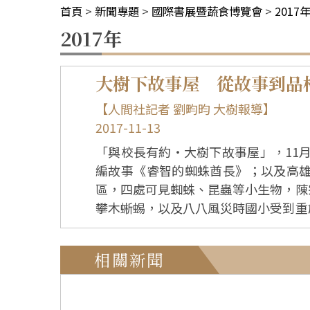
首頁
>
新聞專題
>
國際書展暨蔬食博覽會
>
2017
2017年
大樹下故事屋 從故事到品
【人間社記者 劉畇昀 大樹報導】
2017-11-13
「與校長有約‧大樹下故事屋」，11
編故事《睿智的蜘蛛酋長》；以及高雄市右
區，四處可見蜘蛛、昆蟲等小生物，陳
攀木蜥蜴，以及八八風災時國小受到重
王國。 「透過自編故事，結合寶來當地的自然環境，讓更多的孩子引起共鳴。」陳校長表示自己喜歡編故事給小朋友聽，結合寶來山區的
自然生態、天然災害等，讓他們從故事
相關新聞
教育。她以睿智的蜘蛛酋長為例說明，故事傳達互助合作
通村村民與村長，將在場的大、小朋友
期許小朋友可以做好事，在生活中要懂得發現他