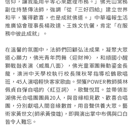
信仰，讓我能用平等心來處理市務。」佛光山常務
副住持慧傳法師，強調「從『三好四給』建立世界
和平，獲得歡喜，也是成就佛道。」中華福報生活
推廣協會理事長楊政達、王姝文伉儷，肯定「在服
務中彼此成就」。
在溫馨的氛圍中，法師們回顧弘法成果，凝聚大眾
道心願力，佛光青年閃舞〈迎財神〉，和順國小醒
獅戰鼓表演〈威風八面〉，佛光童軍團舞動鎏金長
龍，澳洲中天學校執行校長陳秋琴指導松鶴歌唱
班，45人演唱輕快客家歌曲。榮獲POWER教師獎林
佩貞自彈自唱的〈紅豆詞〉，歌聲悅耳。並帶領澎
湖佛光合唱團團員20人，與音緣相見歡、歡喜合唱
團，分別獻唱人間音緣數首，用音聲供養大眾。藝
術家黃世文(師承黃俊雄)，即興演出掌中布偶與口白
皆令人難忘。