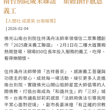
南台別院歲末聯誼 集體創作感恩
義工
【人間社 成建英 台南報導】
2026-02-04
佛光山南台別院住持滿舟法師率領僧信二眾集體創
作「2025歲末義工聯誼」，2月1日在二樓大雄寶殿
熱鬧登場，現場850位長年投入服務的義工，吃得、
看得樂開懷。
住持滿舟法師帶領「吉祥普茶」，感謝義工菩薩與
功德主的發心，成就每一場活動，接引更多人走進
南台別院，實踐佛光山開山祖師星雲大師倡導的人
間佛教，打造台南成為「和諧共生」的「三好」城
市。台南市議長邱莉莉感恩「法師用佛法引導我用
平常心面對逆境」，副市長姜淋煌「有正確的宗教