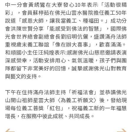
中一分會黃綉鸞在大寮發心10年表示「活動很精
彩」，會員蘇楟茹在佛光山雲水醫院擔任義工50年
說道「感恩大師，讓我當義工、種福田。」成功分
會洪陳世賢分享「能感受到佛法的智慧」，國際佛
光會世界總會副總會長劉招明伉儷，盛讚滿舟法師
重視歲末義工聯誼「像在辦大喜事」，歡喜滿滿。
和順國小主任汪純煌表示:感謝佛光山慈悲邀請表演
深感榮幸，活動安排用心、氣氛溫暖，孩子們與團
隊都留下非常美好的回憶，誠摯感謝佛光山對教育
與藝文的支持。
下午在住持滿舟法師主持「祈福法會」並恭讀佛光
山開山祖師星雲大師〈為義工祈願文〉後，發給現
場每位義工普獎「紅包」，祝福義工新的一年福慧
增長，在服務中彼此成就、共同成長。