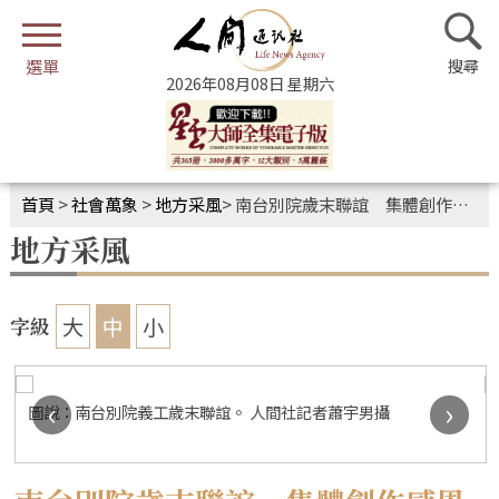
2026年08月08日 星期六
首頁
>
社會萬象
>
地方采風
>
南台別院歲末聯誼 集體創作感恩義工
地方采風
大
中
小
字級
‹
›
圖說：南台別院義工歲末聯誼。 人間社記者蕭宇男攝