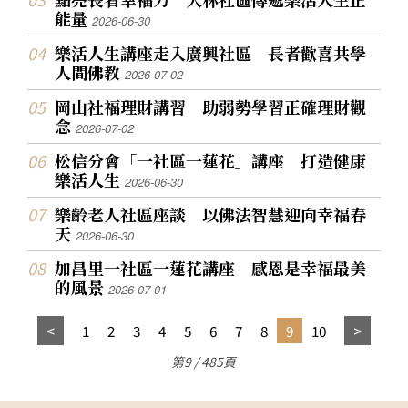
能量
2026-06-30
樂活人生講座走入廣興社區 長者歡喜共學
人間佛教
2026-07-02
岡山社福理財講習 助弱勢學習正確理財觀
念
2026-07-02
松信分會「一社區一蓮花」講座 打造健康
樂活人生
2026-06-30
樂齡老人社區座談 以佛法智慧迎向幸福春
天
2026-06-30
加昌里一社區一蓮花講座 感恩是幸福最美
的風景
2026-07-01
1
2
3
4
5
6
7
8
9
10
第9 / 485頁