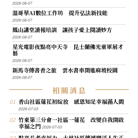
2026-08-07
溫哥華AI數位工作坊 提升弘法新技能
2026-08-07
鳳山講堂讀報培訓 讓孩子愛上閱讀妙方
2026-08-07
星光電影夜點亮中天寺 昆士蘭佛光童軍展才
藝
2026-08-07
新馬寺傳書香之旅 雲水書車開進麻坡校園
2026-08-07
相
關
消
息
香山社區蓮花初綻放 感恩知足幸福滿人間
2026-07-03
竹東第三分會一社區一蓮花 改變自我開啟
幸福之門
2026-07-03
點亮長者幸福力 大林社區傳遞樂活人生正