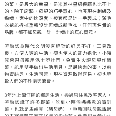
的菜，是最大的幸福，是米其林星級餐廳也比不上
的。除了廚藝，母親的巧手慧心，也展現在刺繡及
編織，家中的枕頭套、被套都是她一手製成；舊毛
衣還能拆掉重新設計再織成新毛衣，任何再名貴的
品牌，都不如母親一針一針織出的真心實意。
蔣勳認為時代文明沒有絕對的好與不好，工具改
良，方便人類的生活，卻也使人的能力退化。小時
候曾幫母親用泥土塑灶門，負責生火讓母親作飯
菜，能用雙手做出生活用具，是最快樂的事。以前
物資缺乏，生活困苦，現在資源取得容易，卻也導
致人們的不珍惜與浪費。
3年池上龍仔尾的鄉居生活，透過原住民及客家人，
蔣勳認識了許多野菜，吃到小時候媽媽煮的寶釧
菜，也就是馬齒莧（豬母奶），重新回味母親說過
的王寶釧苦守寒窯18年的救命菜。他發現台灣山林