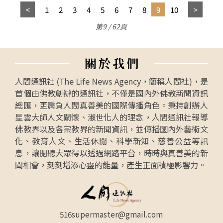
1
2
3
4
5
6
7
8
9
10
第9 / 62頁
關
於
我
們
人間通訊社 (The Life News Agency，簡稱人間社)，是
首個由佛教創辦的通訊社，不僅是國內外佛教新聞資訊
總匯，更肩負人間真善美的國際傳播角色。秉持創辦人
星雲大師人文關懷、淑世化人的理念，人間通訊社報導
佛教界以及各宗教界的新聞資訊，並傳播國內外藝術文
化、教育人文、生活休閒、科學新知、慈善公益等訊
息，讓閱聽大眾得以透過網路平台，時時與真善美的新
聞相會，刻刻增添心靈的能量，產生正面積極影響力。
516supermaster@gmail.com