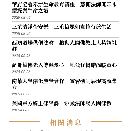
華府協會舉辦生命教育講座 慧開法師開示永
續經營生命之道
2026-08-06
三業清淨得安樂 三重信眾如實修行於生活
2026-08-06
西澳道場供僧法會 推動人間佛教走入英語社
群
2026-08-06
溫哥華佛光人傳遞愛心 毛公仔捐贈溫暖童心
2026-08-06
南華大學深化產學合作 實習機制展現高就業
力
2026-08-06
美國軍方線上佛學課 妙藏法師談人間佛教
2026-08-06
相
關
消
息