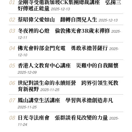
金剛寺受邀新加坡CK集團總裁講座 弘揚三
好傳遞正能量
2025-12-13
蔡昭偉父愛如山 翻轉自閉兒人生
2025-12-13
冬夜裡的心燈 倫敦佛光會3R歲末禪修
2025-
12-11
佛光會幹部金門充電 勇敢承擔菩薩行
2025-
12-10
香港人文教育中心講座 災難中的自我關懷
2025-12-09
世紀對談生命的永續經營 跨界引領生死教
育新視野
2025-11-25
鳳山講堂生活講座 學習與承擔創造非凡
2025-11-25
日光寺法座會 張群談看見改變的力量
2025-
11-24