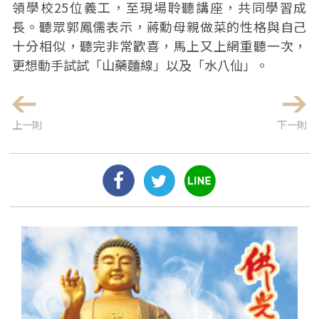
領學校25位義工，至現場聆聽講座，共同學習成
長。聽眾郭鳳儒表示，蔣勳母親做菜的性格與自己
十分相似，聽完非常歡喜，馬上又上網重聽一次，
更想動手試試「山藥麵線」以及「水八仙」。
上一則
下一則