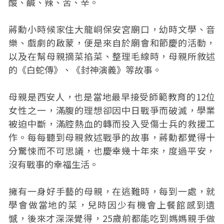
酸、鹹、辣、苦、辛。
蔣勳小時候家住大龍峒保安宮廟口，幼時文學、音
樂、戲劇的啟蒙，便是來自於廟會和節慶的活動，
以及在幫母親摘菜掐菜、整理毛線時，母親所敘述
的《白蛇傳》、《封神演義》等故事。
母親是西安人，也是當地最早接受師範教育的12位
女性之一，滿腹的理想卻因中日戰爭而破滅，學業
被迫中斷，滿腔熱血的轉而投入受傷士兵的救援工
作。每每聽到母親敘述戰爭的故事，蔣勳都覺得十
分驚悚而不可思議，也慶幸幾十年來，度過平安，
沒有戰事的幸福生活。
擁有一身好手藝的母親，在逃難時，每到一處，就
學會做當地的菜，兒時因少有機會上餐館感到遺
憾，後來才深深覺得，25歲前都能吃到媽媽親手做