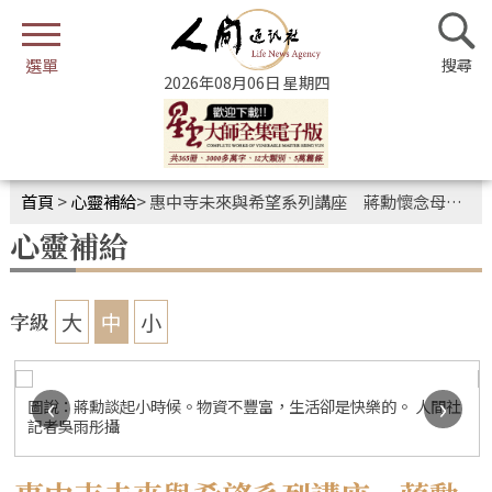
2026年08月06日 星期四
首頁
>
心靈補給
>
惠中寺未來與希望系列講座 蔣勳懷念母親的料理時代
心靈補給
大
中
小
字級
‹
›
華
圖說：蔣勳談起小時候。物資不豐富，生活卻是快樂的。 人間社
記者吳雨彤攝