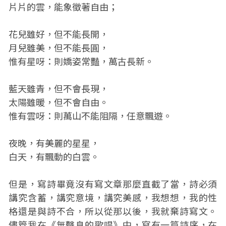
片片的雲，能象徵著自由；
花兒雖好，但不能長開，
月兒雖美，但不能長圓，
惟有星呀：則嬌姿常豔，萬古長新。
藍天雖青，但不會長現，
太陽雖暖，但不會自由。
惟有雲呀：則萬山不能阻隔，任意飄遊。
夜晚，有美麗的星星，
白天，有飄動的白雲。
但是，寫詩畢竟沒有寫文章那麼直截了當，詩必須
講究含蓄，講究意境，講究美感，我想想，我的性
格還是與詩不合，所以從那以後，我就棄詩寫文。
儘管我在《無聲息的歌唱》中，寫有一篇詩序，在