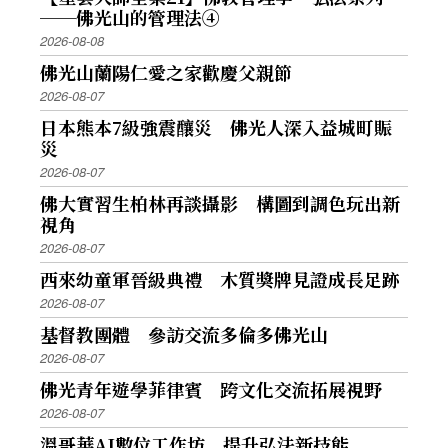
──佛光山的管理法④
2026-08-08
佛光山蘭陽仁愛之家歡慶父親節
2026-08-07
日本熊本7級強震釀災 佛光人深入益城町賑
災
2026-08-07
佛大實習生柏林再談攝影 構圖到調色玩出新
視角
2026-08-07
西來幼童軍晉級典禮 木質獎牌見證成長足跡
2026-08-07
基督教團體 參訪交流多倫多佛光山
2026-08-07
佛光青年遊學菲律賓 跨文化交流拓展視野
2026-08-07
溫哥華AI數位工作坊 提升弘法新技能