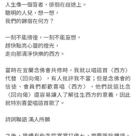
人生像一個盲者，徘徊在歧途上。
聰明的人兒，想一想，
我們的歸宿在何方？
一刻不能徬徨，一刻不能妄想，
趕快點亮心靈的燈光，
走向那清淨快樂的西方。
當時在宜蘭念佛會共修時，我就以唱這首〈西方〉
代替〈回向偈〉，有人批評我不當；但是念佛會的
信徒、會員們都歡喜唱〈西方〉，他們說這比念
〈回向偈〉還容易讓人了解往生西方的意義，因此
就特別喜愛唱這首歌了。
詩詞聯語 滿人所願
之後，陸續有些寺院常常打佛七，需要張貼標語，