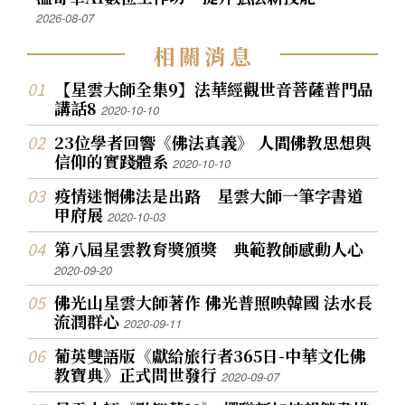
2026-08-07
相
關
消
息
【星雲大師全集9】法華經觀世音菩薩普門品
講話8
2020-10-10
23位學者回響《佛法真義》 人間佛教思想與
信仰的實踐體系
2020-10-10
疫情迷惘佛法是出路 星雲大師一筆字書道
甲府展
2020-10-03
第八屆星雲教育獎頒獎 典範教師感動人心
2020-09-20
佛光山星雲大師著作 佛光普照映韓國 法水長
流潤群心
2020-09-11
葡英雙語版《獻給旅行者365日-中華文化佛
教寶典》正式問世發行
2020-09-07