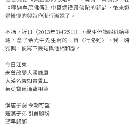
《釋迦牟尼佛傳》中寫過禮讚佛陀的新詩，後來還
是慢慢的與詩作漸行漸遠了。
不過，近日（2013年1月25日），學生們讀報紙給我
聽，念了余光中先生寫的一首〈行路難〉，我一時
雅興，便寫下幾句與他相和應。
今日江東
未曾改變大漢雄風
大漢名聲如雷貫耳
茱萸寶蓮遙遙相望
漢唐子嗣 今朝可望
楚漢子弟 引首顧盼
望早歸鄉