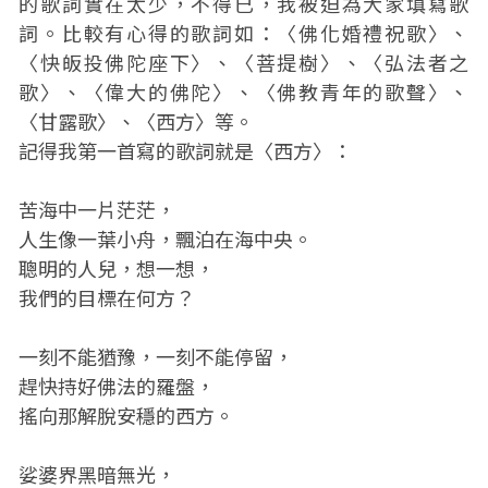
的歌詞實在太少，不得已，我被迫為大家填寫歌
詞。比較有心得的歌詞如：〈佛化婚禮祝歌〉、
〈快皈投佛陀座下〉、〈菩提樹〉、〈弘法者之
歌〉、〈偉大的佛陀〉、〈佛教青年的歌聲〉、
〈甘露歌〉、〈西方〉等。
記得我第一首寫的歌詞就是〈西方〉：
苦海中一片茫茫，
人生像一葉小舟，飄泊在海中央。
聰明的人兒，想一想，
我們的目標在何方？
一刻不能猶豫，一刻不能停留，
趕快持好佛法的羅盤，
搖向那解脫安穩的西方。
娑婆界黑暗無光，