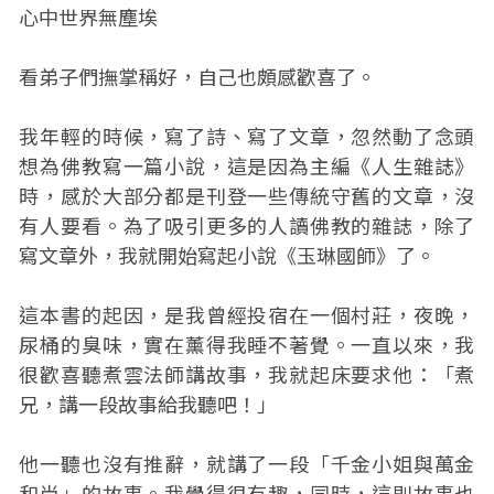
心中世界無塵埃
看弟子們撫掌稱好，自己也頗感歡喜了。
我年輕的時候，寫了詩、寫了文章，忽然動了念頭
想為佛教寫一篇小說，這是因為主編《人生雜誌》
時，感於大部分都是刊登一些傳統守舊的文章，沒
有人要看。為了吸引更多的人讀佛教的雜誌，除了
寫文章外，我就開始寫起小說《玉琳國師》了。
這本書的起因，是我曾經投宿在一個村莊，夜晚，
尿桶的臭味，實在薰得我睡不著覺。一直以來，我
很歡喜聽煮雲法師講故事，我就起床要求他：「煮
兄，講一段故事給我聽吧！」
他一聽也沒有推辭，就講了一段「千金小姐與萬金
和尚」的故事。我覺得很有趣，同時，這則故事也