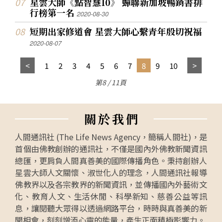
星雲大師《點智慧10》 蟬聯新加坡暢銷書排
行榜第一名
2020-08-30
短期出家修道會 星雲大師心繫青年殷切祝福
2020-08-07
1
2
3
4
5
6
7
8
9
10
第8 / 11頁
關
於
我
們
人間通訊社 (The Life News Agency，簡稱人間社)，是
首個由佛教創辦的通訊社，不僅是國內外佛教新聞資訊
總匯，更肩負人間真善美的國際傳播角色。秉持創辦人
星雲大師人文關懷、淑世化人的理念，人間通訊社報導
佛教界以及各宗教界的新聞資訊，並傳播國內外藝術文
化、教育人文、生活休閒、科學新知、慈善公益等訊
息，讓閱聽大眾得以透過網路平台，時時與真善美的新
聞相會，刻刻增添心靈的能量，產生正面積極影響力。