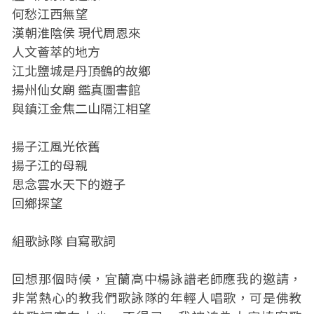
何愁江西無望
漢朝淮陰侯 現代周恩來
人文薈萃的地方
江北鹽城是丹頂鶴的故鄉
揚州仙女廟 鑑真圖書館
與鎮江金焦二山隔江相望
揚子江風光依舊
揚子江的母親
思念雲水天下的遊子
回鄉探望
組歌詠隊 自寫歌詞
回想那個時候，宜蘭高中楊詠譜老師應我的邀請，
非常熱心的教我們歌詠隊的年輕人唱歌，可是佛教