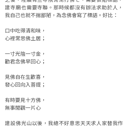
建寺廟也需要寺聯。那時候都沒有辦法求助於人，
我自己也就不揣鄙陋，為念佛會寫了標語。好比：
口中吃得清和味，
心裡常思佛土居；
一寸光陰一寸金，
勸君念佛早回心；
見佛自在生歡喜，
發心回向入菩提；
有時要見十方佛，
無事閒觀一片心
建設佛光山以後，我總不好意思天天求人家替我作