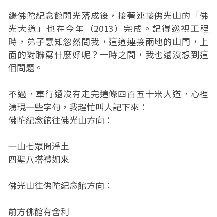
繼佛陀紀念館開光落成後，接著連接佛光山的「佛
光大道」也在今年（2013）完成。記得巡視工程
時，弟子慧知忽然問我，這道連接兩地的山門，上
面的對聯寫什麼好呢？一時之間，我也還沒想到這
個問題。
不過，車行還沒有走完這條四百五十米大道，心裡
湧現一些字句，我趕忙叫人記下來：
佛陀紀念館往佛光山方向：
一山七眾開淨土
四聖八塔禮如來
佛光山往佛陀紀念館方向：
前方佛館有舍利