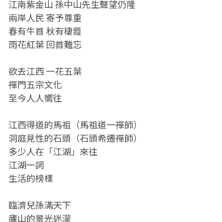
江南紫金山 孫中山先生聲望仍隆
兩岸人民 寄予尊重
春有牛首 秋有棲霞
雨花紅葉 回首難忘
欲去江西 一花五葉
禪門五宗文化
至今人人嚮往
江西得道的馬祖（馬祖道一禪師）
洞庭見性的石頭（石頭希遷禪師）
多少人在「江湖」來往
江湖一詞
生活的榜樣
臨濟兒孫滿天下
廬山的景光迷濛