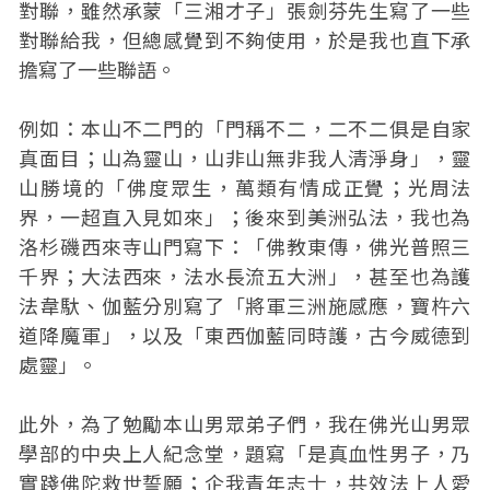
對聯，雖然承蒙「三湘才子」張劍芬先生寫了一些
對聯給我，但總感覺到不夠使用，於是我也直下承
擔寫了一些聯語。
例如：本山不二門的「門稱不二，二不二俱是自家
真面目；山為靈山，山非山無非我人清淨身」，靈
山勝境的「佛度眾生，萬類有情成正覺；光周法
界，一超直入見如來」；後來到美洲弘法，我也為
洛杉磯西來寺山門寫下：「佛教東傳，佛光普照三
千界；大法西來，法水長流五大洲」，甚至也為護
法韋馱、伽藍分別寫了「將軍三洲施感應，寶杵六
道降魔軍」，以及「東西伽藍同時護，古今威德到
處靈」。
此外，為了勉勵本山男眾弟子們，我在佛光山男眾
學部的中央上人紀念堂，題寫「是真血性男子，乃
實踐佛陀救世誓願；企我青年志士，共效法上人愛