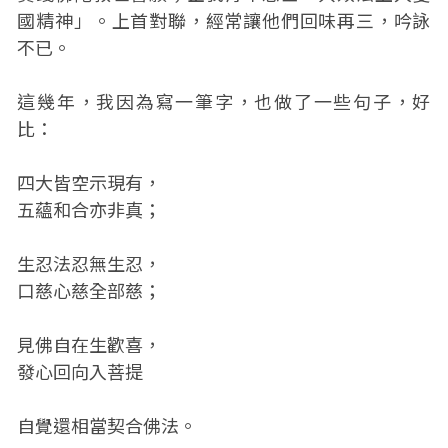
國精神」。上首對聯，經常讓他們回味再三，吟詠
不已。
這幾年，我因為寫一筆字，也做了一些句子，好
比：
四大皆空示現有，
五蘊和合亦非真；
生忍法忍無生忍，
口慈心慈全部慈；
見佛自在生歡喜，
發心回向入菩提
自覺還相當契合佛法。