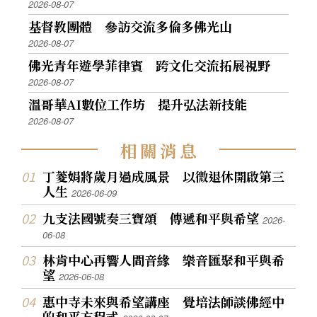
2026-08-07
基督教團體 參訪交流多倫多佛光山
2026-08-07
佛光青年遊學菲律賓 跨文化交流拓展視野
2026-08-07
溫哥華AI數位工作坊 提升弘法新技能
2026-08-07
相
關
消
息
丁菱娟將歲月過成風景 以微退休開啟第三
人生
2026-06-09
九支法國號奏三寶頌 傳遞和平與希望
2026-
06-08
林肯中心再響人間音緣 樂音匯聚和平與希
望
2026-06-08
惠中寺未來與希望講座 覺培法師談佛經中
的和平方程式