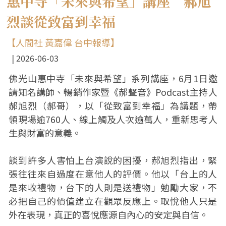
惠中寺「未來與希望」講座 郝旭
烈談從致富到幸福
【人間社 黃嘉偉 台中報導】
2026-06-03
佛光山惠中寺「未來與希望」系列講座，6月1日邀
請知名講師、暢銷作家暨《郝聲音》Podcast主持人
郝旭烈（郝哥），以「從致富到幸福」為講題，帶
領現場逾760人、線上觸及人次逾萬人，重新思考人
生與財富的意義。
談到許多人害怕上台演說的困擾，郝旭烈指出，緊
張往往來自過度在意他人的評價。他以「台上的人
是來收禮物，台下的人則是送禮物」勉勵大家，不
必把自己的價值建立在觀眾反應上。取悅他人只是
外在表現，真正的喜悅應源自內心的安定與自信。