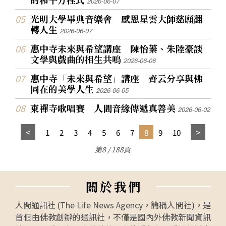
2026-06-07
光明大學畢典音樂會 感恩星雲大師慈願翻
轉人生
2026-06-07
惠中寺未來與希望講座 陳怡蓁、朱陸豪談
文學與戲曲的相生共鳴
2026-06-06
惠中寺「未來與希望」講座 齊云分享與佛
同在的美學人生
2026-06-05
東禪寺歌唱賽 人間音緣傳遞真善美
2026-06-02
1
2
3
4
5
6
7
8
9
10
第8 / 188頁
關
於
我
們
人間通訊社 (The Life News Agency，簡稱人間社)，是
首個由佛教創辦的通訊社，不僅是國內外佛教新聞資訊