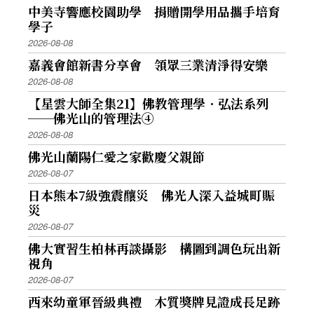
中美寺響應校園助學 捐贈開學用品攜手培育
學子
2026-08-08
嘉義會館新書分享會 領眾三業清淨得安樂
2026-08-08
【星雲大師全集21】佛教管理學．弘法系列
──佛光山的管理法④
2026-08-08
佛光山蘭陽仁愛之家歡慶父親節
2026-08-07
日本熊本7級強震釀災 佛光人深入益城町賑
災
2026-08-07
佛大實習生柏林再談攝影 構圖到調色玩出新
視角
2026-08-07
西來幼童軍晉級典禮 木質獎牌見證成長足跡