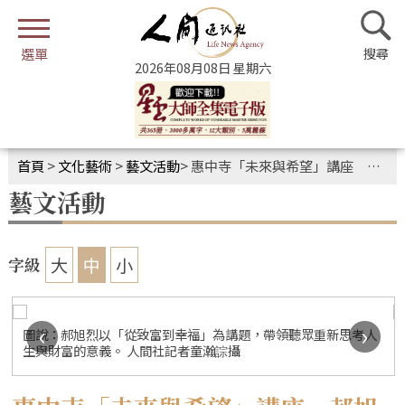
2026年08月08日 星期六
首頁
>
文化藝術
>
藝文活動
>
惠中寺「未來與希望」講座 郝旭烈談從致富到幸福
藝文活動
大
中
小
字級
‹
›
圖說：郝旭烈以「從致富到幸福」為講題，帶領聽眾重新思考人
生與財富的意義。 人間社記者童瀚誴攝