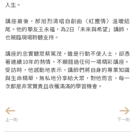
人生。
講座最後，郝旭烈清唱自創曲〈紅塵情〉溫暖結
尾。他的摯友王永福，為2日「未來與希望」講師，
也親臨現場聆聽支持。
講座的忠實聽眾蔡篤茂，雖是行動不便人士，卻憑
著連續10年的熱情，不願錯過任何一場精彩講座。
受訪時，他感動地表示，講師們將自身的專業知識
與生命精華，無私地分享給大眾，對他而言，每一
次都是非常寶貴且收穫滿滿的學習機會。
上一則
下一則