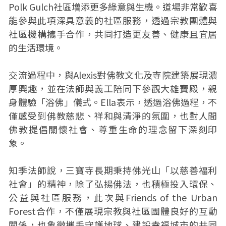
Polk Gulch社區增添更多綠意與生機。道場非常歡喜
能參與此項深具意義的社區服務，透過宗教團體與
社區機構攜手合作，共同打造更友善、健康且宜居
的生活環境。
交流過程中，與Alexis對佛教文化及寺院建築展現濃
厚興趣，並在法師與義工陪同下參觀大雄寶殿，親
身體驗「浴佛」儀式。Ella表示，透過浴佛過程，不
僅感受到佛教慈悲、祥和與清淨的氛圍，也對人間
佛教提倡關懷社會、尊重生命的理念留下深刻印
象。
知季法師說，三寶寺長期秉持佛光山「以慈善福利
社會」的精神，除了弘揚佛法，也積極投入環保、
公益與社區服務，此次與Friends of the Urban
Forest合作，不僅展現宗教與社區團體良好的互動
關係，也象徵攜手守護地球、建設幸福城市的共同