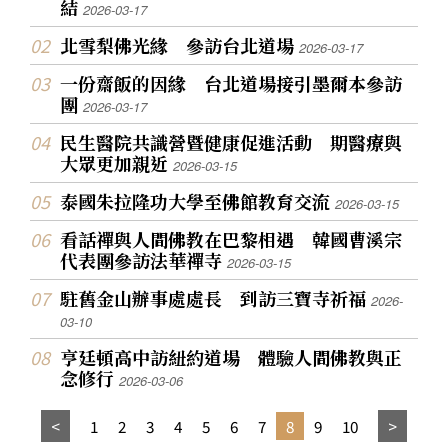
結
2026-03-17
北雪梨佛光緣 參訪台北道場
2026-03-17
一份齋飯的因緣 台北道場接引墨爾本參訪
團
2026-03-17
民生醫院共識營暨健康促進活動 期醫療與
大眾更加親近
2026-03-15
泰國朱拉隆功大學至佛館教育交流
2026-03-15
看話禪與人間佛教在巴黎相遇 韓國曹溪宗
代表團參訪法華禪寺
2026-03-15
駐舊金山辦事處處長 到訪三寶寺祈福
2026-
03-10
亨廷頓高中訪紐約道場 體驗人間佛教與正
念修行
2026-03-06
1
2
3
4
5
6
7
8
9
10