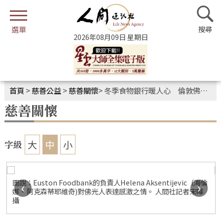
2026年08月09日 星期日
首頁
>
慈善公益
>
慈善關懷
>
冬季食物銀行暖人心 倫敦佛光人傳遞大愛
慈善關懷
大
中
小
字級
圖說：Euston Foodbank的負責人Helena Aksentijevic（海倫
‹
›
娜·阿克森蒂耶維奇)對佛光人表達感激之情。 人間社記者宋曄
攝