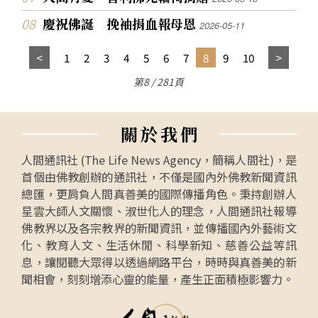
慶祝佛誕 挽袖捐血報母恩
2026-05-11
1
2
3
4
5
6
7
8
9
10
第8 / 281頁
關
於
我
們
人間通訊社 (The Life News Agency，簡稱人間社)，是
首個由佛教創辦的通訊社，不僅是國內外佛教新聞資訊
總匯，更肩負人間真善美的國際傳播角色。秉持創辦人
星雲大師人文關懷、淑世化人的理念，人間通訊社報導
佛教界以及各宗教界的新聞資訊，並傳播國內外藝術文
化、教育人文、生活休閒、科學新知、慈善公益等訊
息，讓閱聽大眾得以透過網路平台，時時與真善美的新
聞相會，刻刻增添心靈的能量，產生正面積極影響力。