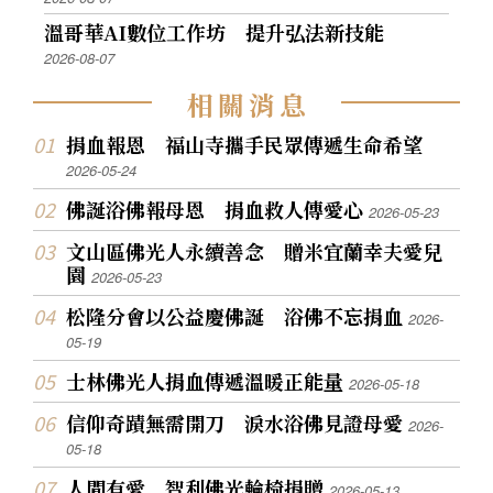
溫哥華AI數位工作坊 提升弘法新技能
2026-08-07
相
關
消
息
捐血報恩 福山寺攜手民眾傳遞生命希望
2026-05-24
佛誕浴佛報母恩 捐血救人傳愛心
2026-05-23
文山區佛光人永續善念 贈米宜蘭幸夫愛兒
園
2026-05-23
松隆分會以公益慶佛誕 浴佛不忘捐血
2026-
05-19
士林佛光人捐血傳遞溫暖正能量
2026-05-18
信仰奇蹟無需開刀 淚水浴佛見證母愛
2026-
05-18
人間有愛 智利佛光輪椅捐贈
2026-05-13