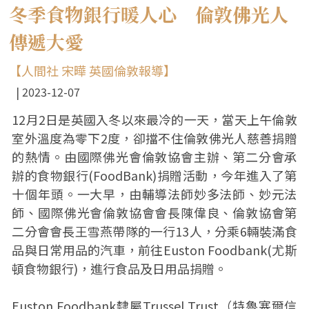
冬季食物銀行暖人心 倫敦佛光人
傳遞大愛
【人間社 宋曄 英國倫敦報導】
2023-12-07
12月2日是英國入冬以來最冷的一天，當天上午倫敦
室外溫度為零下2度，卻擋不住倫敦佛光人慈善捐贈
的熱情。由國際佛光會倫敦協會主辦、第二分會承
辦的食物銀行(FoodBank)捐贈活動，今年進入了第
十個年頭。一大早，由輔導法師妙多法師、妙元法
師、國際佛光會倫敦協會會長陳偉良、倫敦協會第
二分會會長王雪燕帶隊的一行13人，分乘6輛裝滿食
品與日常用品的汽車，前往Euston Foodbank(尤斯
頓食物銀行)，進行食品及日用品捐贈。
Euston Foodbank隸屬Trussel Trust（特魯塞爾信