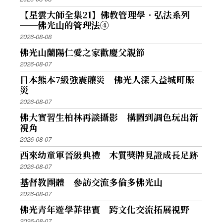
【星雲大師全集21】佛教管理學．弘法系列
──佛光山的管理法④
2026-08-08
佛光山蘭陽仁愛之家歡慶父親節
2026-08-07
日本熊本7級強震釀災 佛光人深入益城町賑
災
2026-08-07
佛大實習生柏林再談攝影 構圖到調色玩出新
視角
2026-08-07
西來幼童軍晉級典禮 木質獎牌見證成長足跡
2026-08-07
基督教團體 參訪交流多倫多佛光山
2026-08-07
佛光青年遊學菲律賓 跨文化交流拓展視野
2026-08-07