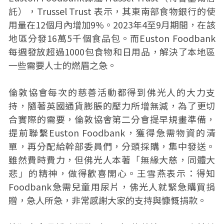
託），Trussel Trust 表示，其東南部食物銀行的使
用量在12個月內增加9%。2023年4至9月期間，在該
地區分發16萬5千個食品包。而Euston Foodbank
每週發放超過1000包食物和日用品，解決了本地區
一些需要人士的燃眉之急。
倫敦協會每次的慈善活動都得到佛光人的大力支
持，隨著英國通貨膨脹的壓力所增無減，為了更切
合實際的需要，倫敦協會第二分會提早規畫準備，
提前聯繫Euston Foodbank，獲得急需物資的清
單，再分配給幹部委員們，分頭採購，集中發送。
雖然費時費力，但佛光人本著「無緣大慈，同體大
悲」的精神，做得歡喜開心。王雪燕表示：得知
Foodbank急需兒童用尿片，佛光人就緊急購買捐
贈，急人所急，非常感謝大家的支持與慷慨捐款。