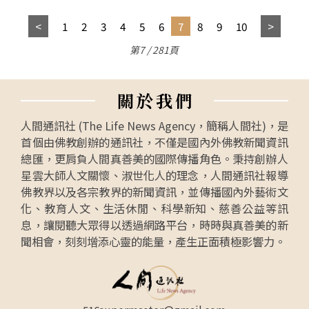
1
2
3
4
5
6
7
8
9
10
第7 / 281頁
關
於
我
們
人間通訊社 (The Life News Agency，簡稱人間社)，是
首個由佛教創辦的通訊社，不僅是國內外佛教新聞資訊
總匯，更肩負人間真善美的國際傳播角色。秉持創辦人
星雲大師人文關懷、淑世化人的理念，人間通訊社報導
佛教界以及各宗教界的新聞資訊，並傳播國內外藝術文
化、教育人文、生活休閒、科學新知、慈善公益等訊
息，讓閱聽大眾得以透過網路平台，時時與真善美的新
聞相會，刻刻增添心靈的能量，產生正面積極影響力。