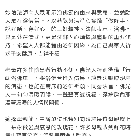
妙佑法師向大眾開示浴佛節的由來與意義，並勉勵
大眾在浴佛當下，以恭敬與清淨心實踐「做好事、
說好話、存好心」的三好精神。法師表示，浴佛不
只是外在儀式，更是洗滌內心煩惱與塵垢的重要修
持，希望人人都能藉由浴佛因緣，為自己與家人祈
求平安健康、吉祥幸福。
考量許多住院患者行動不便，佛光人特別準備「行
動浴佛車」，將浴佛台推入病房，讓無法親臨現場
的病患，也能在病床前浴佛祈願、同霑法喜。佛光
人一句句溫暖問候、一聲聲真誠祝福，讓病房內瀰
漫著濃濃的人情與關懷。
適逢母親節，主辦單位也特別向現場每位母親獻上
一朵象徵愛與感恩的玫瑰花。許多母親收到鮮花時
露出驚喜笑容，溫馨畫面令人動容。