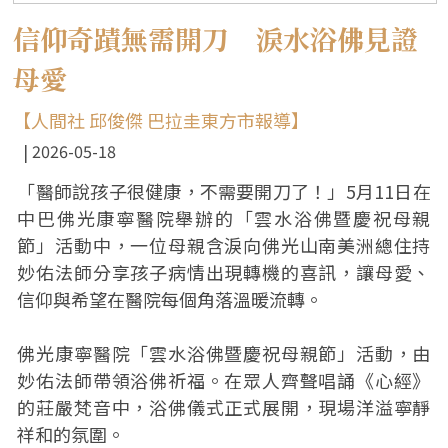
信仰奇蹟無需開刀 淚水浴佛見證
母愛
【人間社 邱俊傑 巴拉圭東方市報導】
2026-05-18
「醫師說孩子很健康，不需要開刀了！」5月11日在
中巴佛光康寧醫院舉辦的「雲水浴佛暨慶祝母親
節」活動中，一位母親含淚向佛光山南美洲總住持
妙佑法師分享孩子病情出現轉機的喜訊，讓母愛、
信仰與希望在醫院每個角落溫暖流轉。
佛光康寧醫院「雲水浴佛暨慶祝母親節」活動，由
妙佑法師帶領浴佛祈福。在眾人齊聲唱誦《心經》
的莊嚴梵音中，浴佛儀式正式展開，現場洋溢寧靜
祥和的氛圍。