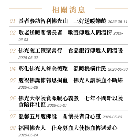
相
關
消
息
長者參訪智利佛光山 三好送暖樂齡
2026-06-11
敬老送暖關懷長者 歌聲傳遞人間溫情
2026-
06-03
佛光義工匯聚善行 食品銀行傳遞人間溫暖
2026-06-02
彰化佛光人善美循環 溫暖機構住民
2026-05-30
慶祝佛誕節報恩捐血 佛光人讓熱血不斷線
2026-05-28
佛光大學蔬食系暖心義煮 七年不間斷以蔬
食陪伴社區
2026-05-27
溫馨五月慶佛誕 關懷長者身心靈
2026-05-23
福國佛光人 化身募血大使捐血傳遞愛心
2026-05-24