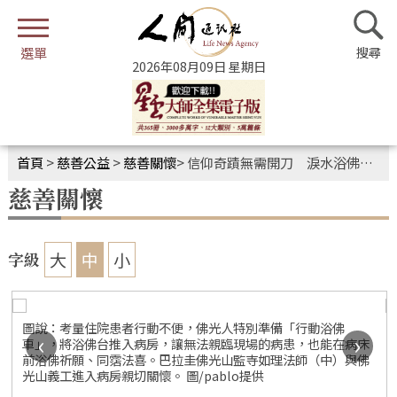
2026年08月09日 星期日
首頁
>
慈善公益
>
慈善關懷
>
信仰奇蹟無需開刀 淚水浴佛見證母愛
慈善關懷
大
中
小
字級
圖說：考量住院患者行動不便，佛光人特別準備「行動浴佛
‹
›
車」，將浴佛台推入病房，讓無法親臨現場的病患，也能在病床
前浴佛祈願、同霑法喜。巴拉圭佛光山監寺如理法師（中）與佛
光山義工進入病房親切關懷。 圖/pablo提供