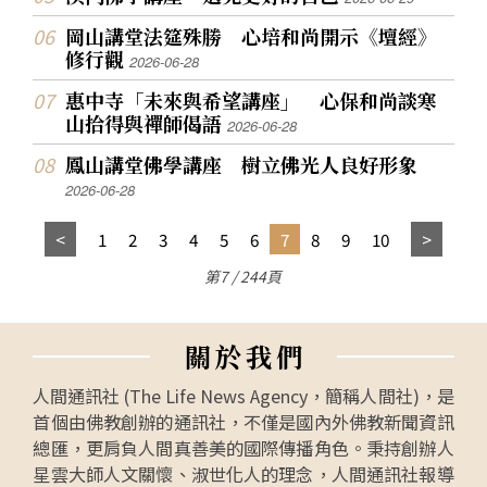
岡山講堂法筵殊勝 心培和尚開示《壇經》
修行觀
2026-06-28
惠中寺「未來與希望講座」 心保和尚談寒
山拾得與禪師偈語
2026-06-28
鳳山講堂佛學講座 樹立佛光人良好形象
2026-06-28
1
2
3
4
5
6
7
8
9
10
第7 / 244頁
關
於
我
們
人間通訊社 (The Life News Agency，簡稱人間社)，是
首個由佛教創辦的通訊社，不僅是國內外佛教新聞資訊
總匯，更肩負人間真善美的國際傳播角色。秉持創辦人
星雲大師人文關懷、淑世化人的理念，人間通訊社報導