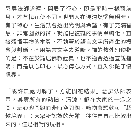
慧屏法師詮釋，開展了禪心，即是平時一樣窗前
月，才有梅花便不同。世間人在混沌煩惱無明時，
有了禪心，生活就會透出光明與希望，有了充滿智
慧、非常幽默的禪，就能把複雜的事情單純化，直
接體悟事物的本質，不執著於語言文字所產生的概
念與判斷，不用語言文字去道斷。禪的教外別傳指
的是：不在於論述佛教經典，也不適合透過宣說指
明，而是以心印心、以心傳心方式，直入佛陀了悟
境界。
「或許無處閃躲了，方能開花結果」慧屏法師表
示，其實所有的熱惱、清涼，都在大家的一念之
間，是心的問題而非時空問題，轉換念頭就可「超
越境界」；大眾所認為的苦難，往往是自己比較出
來的，僅是相對的現相。