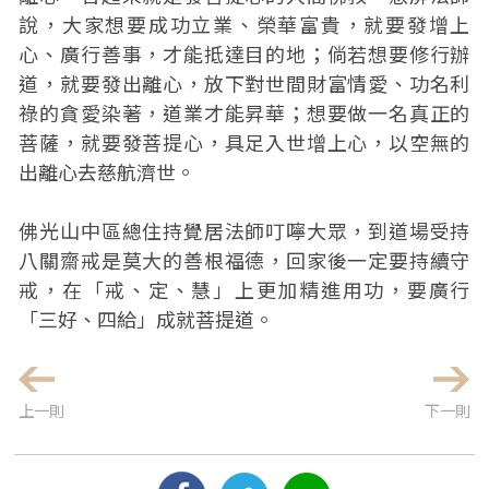
說，大家想要成功立業、榮華富貴，就要發增上
心、廣行善事，才能抵達目的地；倘若想要修行辦
道，就要發出離心，放下對世間財富情愛、功名利
祿的貪愛染著，道業才能昇華；想要做一名真正的
菩薩，就要發菩提心，具足入世增上心，以空無的
出離心去慈航濟世。
佛光山中區總住持覺居法師叮嚀大眾，到道場受持
八關齋戒是莫大的善根福德，回家後一定要持續守
戒，在「戒、定、慧」上更加精進用功，要廣行
「三好、四給」成就菩提道。
上一則
下一則