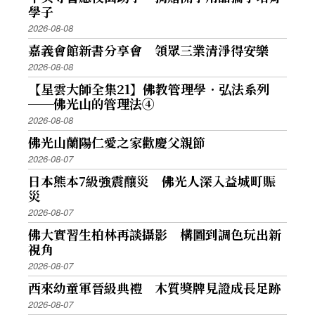
學子
2026-08-08
嘉義會館新書分享會 領眾三業清淨得安樂
2026-08-08
【星雲大師全集21】佛教管理學．弘法系列
──佛光山的管理法④
2026-08-08
佛光山蘭陽仁愛之家歡慶父親節
2026-08-07
日本熊本7級強震釀災 佛光人深入益城町賑
災
2026-08-07
佛大實習生柏林再談攝影 構圖到調色玩出新
視角
2026-08-07
西來幼童軍晉級典禮 木質獎牌見證成長足跡
2026-08-07