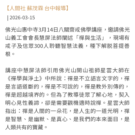
【人間社 蘇茂霖 台中報導】
2026-03-15
佛光山惠中寺3月14日八關齋戒佛學講座，邀請佛光
山義工會會長慧屏法師闡述「禪與生活」，現場有
戒子及信眾300人聆聽智慧法義，種下解脱菩提善
根。
講座中慧屏法師引用佛光山開山祖師星雲大師在
《禪學與淨土》中所說：禪是不立語言文字的，禪
是言語道斷的，禪是不可說的，禪是教外別傳的，
禪是超越境界的。但為了教導徒眾了解心地，契入
明心見性義諦，卻是需要觀機適時說禪。星雲大師
指出：禪是人間的一朵花，是人生的一道光明，禪
是智慧、是幽默、是真心、是我們的本來面目，是
人類共有的寶藏。