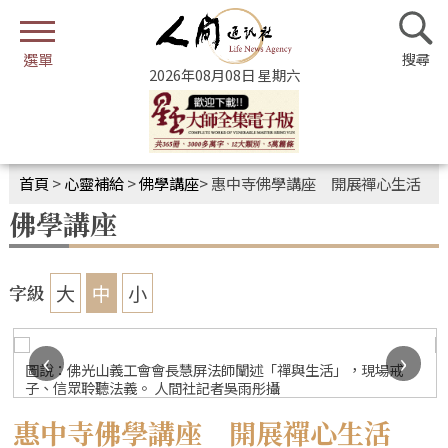
2026年08月08日 星期六
首頁
>
心靈補給
>
佛學講座
>
惠中寺佛學講座 開展禪心生活
佛學講座
大
中
小
字級
‹
›
圖說：佛光山義工會會長慧屏法師闡述「禪與生活」，現場戒
子、信眾聆聽法義。 人間社記者吳雨彤攝
惠中寺佛學講座 開展禪心生活