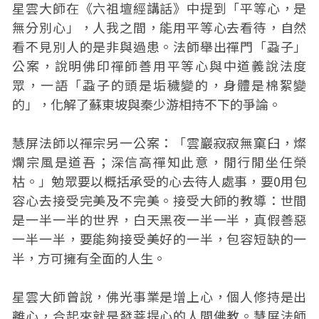
星雲大師在《六祖壇經講話》中提到「平等心，是
無分別心」，人我之間，能用平等心去看待，自然
看不見別人的是非與過患。法師舉出禪門「蝨子」
公案，說明佛印禪師善用平等心與中道義說法度
眾，一語「蝨子的頭是垢穢變的，身體是棉絮變
的」，化解了蘇東坡與秦少游相持不下的爭論。
慧屏法師以禪宗另一公案：「雲巖寂寂無窠臼，燦
爛宗風是道吾；深信高禪知此意，閒行閒坐任榮
枯。」勉眾要以概括承受的心去待人處事，要0用包
容心去接受完美及不完美。接受大師的教導：世間
是一半一半的世界，白天黑夜一半一半，真假善惡
一半一半，要能夠接受美好的一半，包容短缺的一
半，方可擁有全面的人生。
星雲大師曾說，佛光事業是增上心，個人修持是出
離心，合起來就是發菩提心的人間佛教。慧屏法師