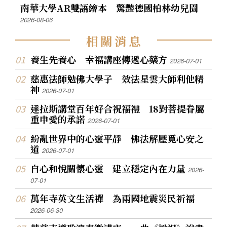
南華大學AR雙語繪本 驚豔德國柏林幼兒園
2026-08-06
相
關
消
息
養生先養心 幸福講座傳遞心藥方
2026-07-01
慈惠法師勉佛大學子 效法星雲大師利他精
神
2026-07-01
達拉斯講堂百年好合祝福禮 18對菩提眷屬
重申愛的承諾
2026-07-01
紛亂世界中的心靈平靜 佛法解壓覓心安之
道
2026-07-01
自心和悅關懷心靈 建立穩定內在力量
2026-
07-01
萬年寺英文生活禪 為兩國地震災民祈福
2026-06-30