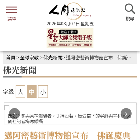
2026年08月07日 星期五
首頁
>
全球宗教
>
佛光新聞
>
邁阿密藝術博物館宣布 佛誕慶典列為年度活動
佛光新聞
大
中
小
字級
‹
›
圖說：參與茶禪體驗者，手捧香茗，感受當下的寧靜與祥和。 人
間社記者梅寒錚攝
邁阿密藝術博物館宣布 佛誕慶典