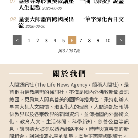
慧慈寺導聆演奏微講座 一曲《梁祝》說盡
人生悲歡
2026-06-30
星雲大師墨寶跨國展出 一筆字深化台日交
流
2026-06-30
1
2
3
4
5
6
7
8
9
10
第6 / 987頁
關
於
我
們
人間通訊社 (The Life News Agency，簡稱人間社)，是
首個由佛教創辦的通訊社，不僅是國內外佛教新聞資訊
總匯，更肩負人間真善美的國際傳播角色。秉持創辦人
星雲大師人文關懷、淑世化人的理念，人間通訊社報導
佛教界以及各宗教界的新聞資訊，並傳播國內外藝術文
化、教育人文、生活休閒、科學新知、慈善公益等訊
息，讓閱聽大眾得以透過網路平台，時時與真善美的新
聞相會，刻刻增添心靈的能量，產生正面積極影響力。