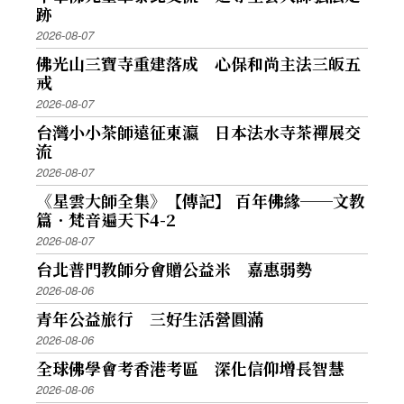
跡
2026-08-07
佛光山三寶寺重建落成 心保和尚主法三皈五
戒
2026-08-07
台灣小小茶師遠征東瀛 日本法水寺茶禪展交
流
2026-08-07
《星雲大師全集》【傳記】 百年佛緣──文教
篇．梵音遍天下4-2
2026-08-07
台北普門教師分會贈公益米 嘉惠弱勢
2026-08-06
青年公益旅行 三好生活營圓滿
2026-08-06
全球佛學會考香港考區 深化信仰增長智慧
2026-08-06