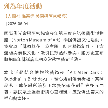
列為年度活動
【人間社 梅寒錚 美國邁阿密報導】
2026-06-04
國際佛光會邁阿密協會今年第三度在諾頓藝術博物
館（Norton Museum of Art）舉辦佛誕文化活動，
協會以「佛教與花」為主題，結合藝術創作、正念
體驗與佛教文化，吸引民眾熱烈參與，館方更宣布
將把每年佛誕慶典列為常態性藝文活動。
本次活動結合博物館藝術夜「Art After Dark：
Buddha’s Birthday」，精心規劃浴佛祈福、茶禪
品茗、蓮花扇彩繪及正念曼陀羅花創作等多元內
容，讓民眾透過藝術與心靈體驗，感受佛法帶來的
祥和與寧靜。