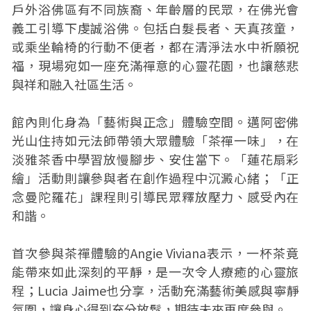
戶外浴佛區有不同族裔、年齡層的民眾，在佛光會
義工引導下虔誠浴佛。包括白髮長者、天真孩童，
或乘坐輪椅的行動不便者，都在清淨法水中祈願祝
福，現場宛如一座充滿禪意的心靈花園，也讓慈悲
與祥和融入社區生活。
館內則化身為「藝術與正念」體驗空間。邁阿密佛
光山住持如元法師帶領大眾體驗「茶禪一味」，在
淡雅茶香中學習放慢腳步、安住當下。「蓮花扇彩
繪」活動則讓參與者在創作過程中沉澱心緒；「正
念曼陀羅花」課程則引導民眾釋放壓力、感受內在
和諧。
首次參與茶禪體驗的Angie Viviana表示，一杯茶竟
能帶來如此深刻的平靜，是一次令人療癒的心靈旅
程；Lucia Jaime也分享，活動充滿藝術美感與寧靜
氛圍，讓身心得到充分放鬆，期待未來再度參與。