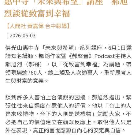
惠中寺「未來與希望」講座 郝旭
烈談從致富到幸福
【人間社 黃嘉偉 台中報導】
2026-06-03
佛光山惠中寺「未來與希望」系列講座，6月1日邀
請知名講師、暢銷作家暨《郝聲音》Podcast主持人
郝旭烈（郝哥），以「從致富到幸福」為講題，帶
領現場逾760人、線上觸及人次逾萬人，重新思考人
生與財富的意義。
談到許多人害怕上台演說的困擾，郝旭烈指出，緊
張往往來自過度在意他人的評價。他以「台上的人
是來收禮物，台下的人則是送禮物」勉勵大家，不
必把自己的價值建立在觀眾反應上。取悅他人只是
外在表現，真正的喜悅應源自內心的安定與自信。