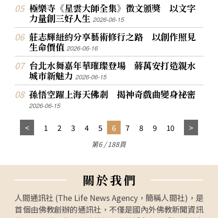
極樂寺《星雲大師全集》徵文頒獎 以文字
力量創三好人生
2026-06-15
莊志輝紐約分享藝術修行之路 以創作照見
生命價值
2026-06-16
台北水舞嘉年華璀璨登場 蔣萬安打造親水
城市新魅力
2026-06-15
孫悟空躍上海天佛剎 揭神奇戲曲變身祕密
2026-06-15
1
2
3
4
5
6
7
8
9
10
第6 / 188頁
關
於
我
們
人間通訊社 (The Life News Agency，簡稱人間社)，是
首個由佛教創辦的通訊社，不僅是國內外佛教新聞資訊