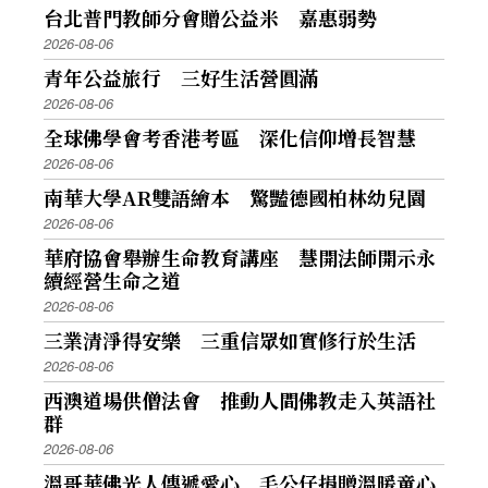
台北普門教師分會贈公益米 嘉惠弱勢
2026-08-06
青年公益旅行 三好生活營圓滿
2026-08-06
全球佛學會考香港考區 深化信仰增長智慧
2026-08-06
南華大學AR雙語繪本 驚豔德國柏林幼兒園
2026-08-06
華府協會舉辦生命教育講座 慧開法師開示永
續經營生命之道
2026-08-06
三業清淨得安樂 三重信眾如實修行於生活
2026-08-06
西澳道場供僧法會 推動人間佛教走入英語社
群
2026-08-06
溫哥華佛光人傳遞愛心 毛公仔捐贈溫暖童心