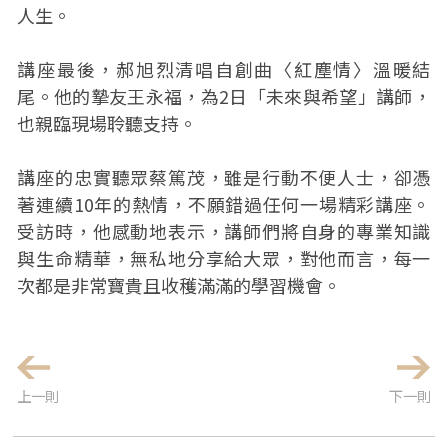
人生。
講座最後，郝旭烈清唱自創曲〈紅塵情〉溫暖結
尾。他的摯友王永福，為2日「未來與希望」講師，
也親臨現場聆聽支持。
講座的忠實聽眾蔡篤茂，雖是行動不便人士，卻憑
著連續10年的熱情，不願錯過任何一場精彩講座。
受訪時，他感動地表示，講師們將自身的專業知識
與生命精華，無私地分享給大眾，對他而言，每一
次都是非常寶貴且收穫滿滿的學習機會。
上一則
下一則