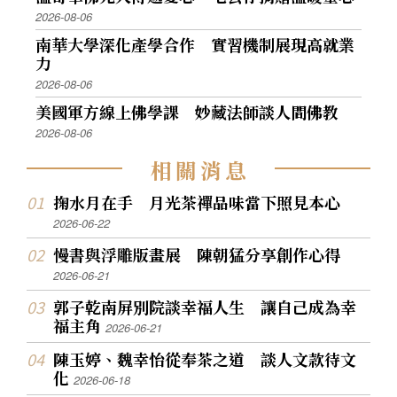
2026-08-06
南華大學深化產學合作 實習機制展現高就業
力
2026-08-06
美國軍方線上佛學課 妙藏法師談人間佛教
2026-08-06
相
關
消
息
掬水月在手 月光茶禪品味當下照見本心
2026-06-22
慢書與浮雕版畫展 陳朝猛分享創作心得
2026-06-21
郭子乾南屏別院談幸福人生 讓自己成為幸
福主角
2026-06-21
陳玉婷、魏幸怡從奉茶之道 談人文款待文
化
2026-06-18