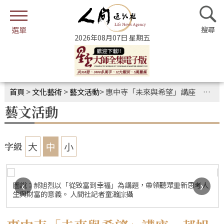
2026年08月07日 星期五
首頁
>
文化藝術
>
藝文活動
>
惠中寺「未來與希望」講座 郝旭烈談從致富到幸福
藝文活動
大
中
小
字級
‹
›
圖說：郝旭烈以「從致富到幸福」為講題，帶領聽眾重新思考人
生與財富的意義。 人間社記者童瀚誴攝