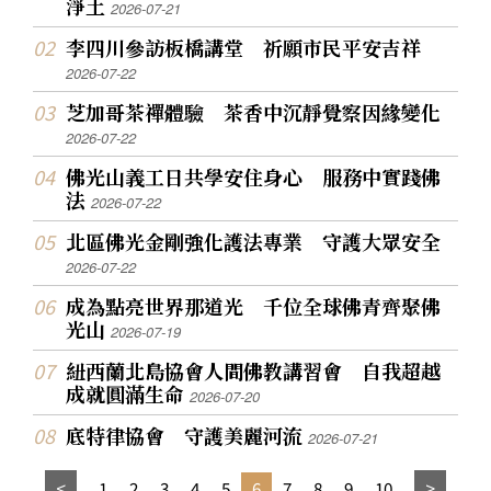
淨土
2026-07-21
李四川參訪板橋講堂 祈願市民平安吉祥
2026-07-22
芝加哥茶禪體驗 茶香中沉靜覺察因緣變化
2026-07-22
佛光山義工日共學安住身心 服務中實踐佛
法
2026-07-22
北區佛光金剛強化護法專業 守護大眾安全
2026-07-22
成為點亮世界那道光 千位全球佛青齊聚佛
光山
2026-07-19
紐西蘭北島協會人間佛教講習會 自我超越
成就圓滿生命
2026-07-20
底特律協會 守護美麗河流
2026-07-21
1
2
3
4
5
6
7
8
9
10