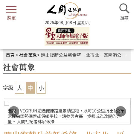
2026年08月08日 星期六
首頁
>
社會萬象
>
跑出復蔬公益新希望 北市北一區南港公園VEGRUN
社會萬象
大
中
小
字級
‹
›
圖說：VEGRUN透過健康路跑累積里程，以每10公里捐出1公斤
米糧給弱勢團體或偏鄉學校，讓參與者每一步都成為改變的力
量。 人間社記者林家禾攝