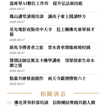
溫哥華AI數位工作坊 提升弘法新技能
2026-08-07
鳳山講堂讀報培訓 讓孩子愛上閱讀妙方
2026-08-07
星光電影夜點亮中天寺 昆士蘭佛光童軍展才
藝
2026-08-07
新馬寺傳書香之旅 雲水書車開進麻坡校園
2026-08-07
慧開法師法駕北卡佛學講座 領眾探索生命永
續之道
2026-08-07
點畫共繪藝術創作 南天寺獻禮傳燈六十
2026-08-07
相
關
消
息
佛光菁英幹部培訓 信仰團結實踐共創人間