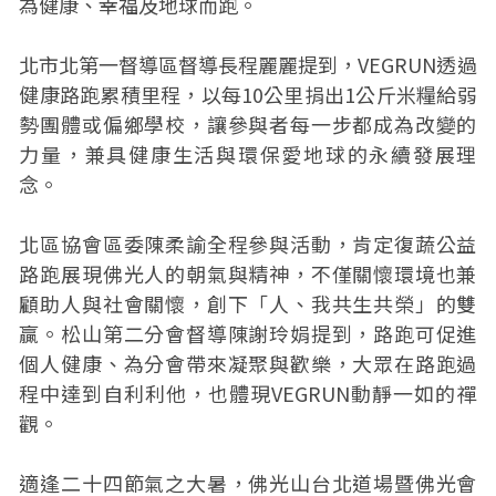
為健康、幸福及地球而跑。
北市北第一督導區督導長程麗麗提到，VEGRUN透過
健康路跑累積里程，以每10公里捐出1公斤米糧給弱
勢團體或偏鄉學校，讓參與者每一步都成為改變的
力量，兼具健康生活與環保愛地球的永續發展理
念。
北區協會區委陳柔諭全程參與活動，肯定復蔬公益
路跑展現佛光人的朝氣與精神，不僅關懷環境也兼
顧助人與社會關懷，創下「人、我共生共榮」的雙
贏。松山第二分會督導陳謝玲娟提到，路跑可促進
個人健康、為分會帶來凝聚與歡樂，大眾在路跑過
程中達到自利利他，也體現VEGRUN動靜一如的禪
觀。
適逢二十四節氣之大暑，佛光山台北道場暨佛光會