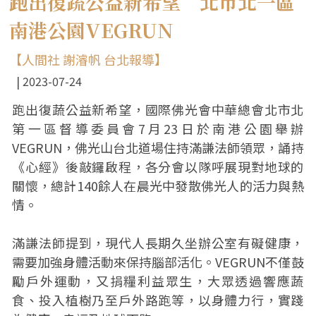
跑出復蔬公益新希望 北市北一區
南港公園VEGRUN
【人間社 謝濬帆 台北報導】
2023-07-24
跑出復蔬公益新希望，國際佛光會中華總會北市北
第一區督導委員會7月23日於南港公園舉辦
VEGRUN，佛光山台北道場住持滿謙法師領眾，誦持
《心經》後敲鑼啟程，各分會以隊呼展現對地球的
關懷，總計140餘人在晨光中發散佛光人的活力與熱
情。
滿謙法師提到，現代人長期久坐辦公室有礙健康，
需要加強身體活動來保持腦部活化。VEGRUN不僅鼓
勵戶外運動，又捐糧利益眾生，大眾透過響應蔬
食、投入植樹乃至戶外路跑等，以身體力行，實踐