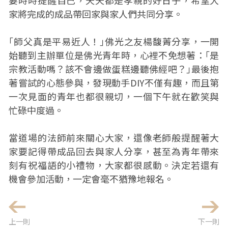
要時時提醒自己，天天都是孝親的好日子，希望大
家將完成的成品帶回家與家人們共同分享。
｢師父真是平易近人！｣佛光之友楊馥菁分享，一開
始聽到主辦單位是佛光青年時，心裡不免想著：｢是
宗教活動嗎？該不會邊做蛋糕邊聽佛經吧？｣最後抱
著嘗試的心態參與，發現動手DIY不僅有趣，而且第
一次見面的青年也都很親切，一個下午就在歡笑與
忙碌中度過。
當道場的法師前來關心大家，還像老師般提醒著大
家要記得帶成品回去與家人分享，甚至為青年帶來
刻有祝福語的小禮物，大家都很感動。決定若還有
機會參加活動，一定會毫不猶豫地報名。
上一則
下一則