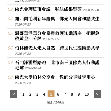
2026-07-27
佛光會理監事會議 弘法成果豐碩
2026-07-26
紐西蘭毛利新年慶典 佛光人與會和諧共生
2026-07-23
溫哥華淨華分會舉辦救護知識講座 把握急
救黃金四分鐘
2026-07-25
柏林佛光人走入自然 跨世代生態攝影共學
2026-07-22
石門淨灘暨路跑 北市南三區佛光人行動護
地球
2026-07-24
佛光大學柏林分享會 教師分享辦學用心
2026-07-23
1
2
3
4
5
6
7
8
9
10
第5 / 349頁