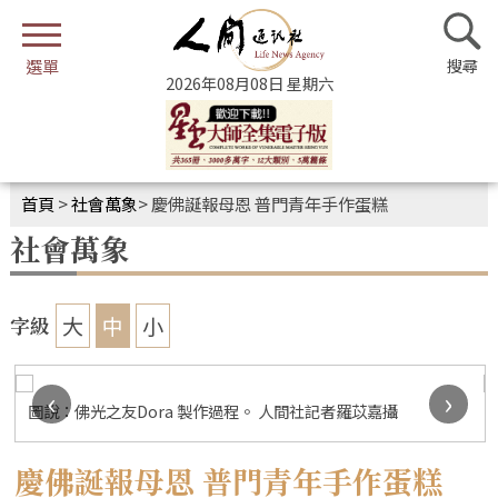
2026年08月08日 星期六
首頁
>
社會萬象
>
慶佛誕報母恩 普門青年手作蛋糕
社會萬象
大
中
小
字級
‹
›
圖說：佛光之友Dora 製作過程。 人間社記者羅苡嘉攝
慶佛誕報母恩 普門青年手作蛋糕