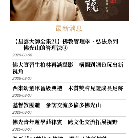
最新消息
【星雲大師全集21】佛教管理學．弘法系列
──佛光山的管理法④
2026-08-08
佛大實習生柏林再談攝影 構圖到調色玩出新
視角
2026-08-07
西來幼童軍晉級典禮 木質獎牌見證成長足跡
2026-08-07
基督教團體 參訪交流多倫多佛光山
2026-08-07
佛光青年遊學菲律賓 跨文化交流拓展視野
2026-08-07