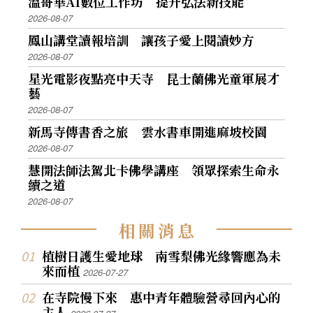
溫哥華AI數位工作坊 提升弘法新技能
2026-08-07
鳳山講堂讀報培訓 讓孩子愛上閱讀妙方
2026-08-07
星光電影夜點亮中天寺 昆士蘭佛光童軍展才
藝
2026-08-07
新馬寺傳書香之旅 雲水書車開進麻坡校園
2026-08-07
慧開法師法駕北卡佛學講座 領眾探索生命永
續之道
2026-08-07
相
關
消
息
植樹日護生愛地球 南雪梨佛光緣響應為未
來而植
2026-07-27
在寺院慢下來 惠中青年體驗營尋回內心的
主人