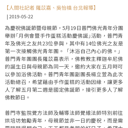
【人間社記者 羅苡嘉、吳怡禛 台北報導】
2019-05-22
為慶祝佛誕節暨母親節，5月19日普門佛光青年分團
舉辦｢月例會暨手作蛋糕活動慶佛誕｣活動，普門青
年及佛光之友共23位參與，其中有14位佛光之友是
第一次接觸佛光青年團。「沐浴自己內心的佛。」
普門青年團團長羅苡嘉表示，佛教教主釋迦牟尼佛
的誕生日與母親節為同一天，邀約大家在五月時可
以參加浴佛活動。普門青年團副團長楊立萱為此次
活動總召，希望藉由手作蛋糕的活動因緣，讓更多
人了解五月第二週是國定佛誕節，接引更多人了解
佛教節日。
普門寺監院覺方法師及輔導法師覺維法師特別前往
烘培坊勉勵青年，母親節並非一日的慶祝，而是需