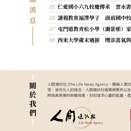
仁愛國小六九校慶傳承 雲水
消
讀報教育福澤學子 頭前國中
息
屯門道教青松小學（湖景邨）
西來大學歲末過節 增添喜氣
關
人間通訊社 (The Life News Age
懷、淑世化人的理念，人間通訊社報導佛教界以及
於
時與真善美的新聞相會，刻刻增添心靈的能量，產
我
們