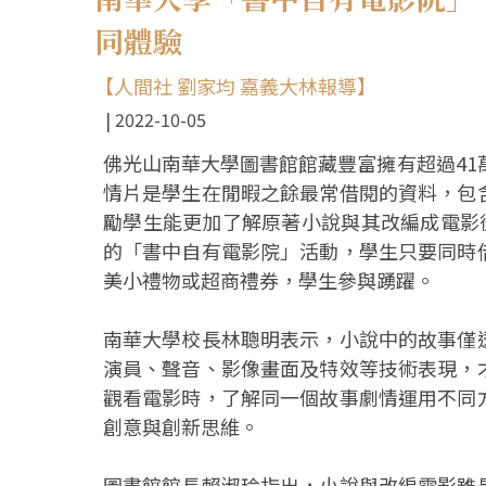
同體驗
【人間社 劉家均 嘉義大林報導】
2022-10-05
佛光山南華大學圖書館館藏豐富擁有超過41
情片是學生在閒暇之餘最常借閱的資料，包
勵學生能更加了解原著小說與其改編成電影
的「書中自有電影院」活動，學生只要同時
美小禮物或超商禮券，學生參與踴躍。
南華大學校長林聰明表示，小說中的故事僅
演員、聲音、影像畫面及特效等技術表現，
觀看電影時，了解同一個故事劇情運用不同
創意與創新思維。
圖書館館長賴淑玲指出，小說與改編電影雖