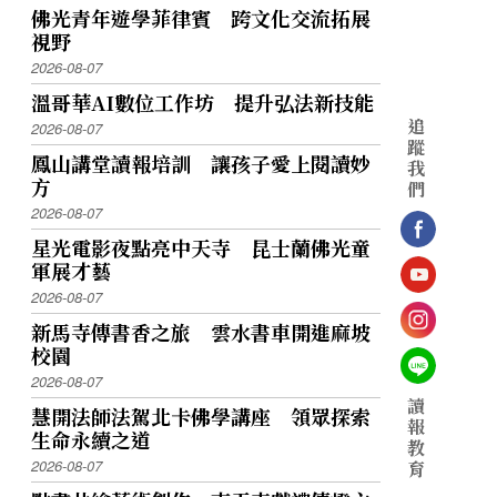
佛光青年遊學菲律賓 跨文化交流拓展
視野
2026-08-07
溫哥華AI數位工作坊 提升弘法新技能
追
2026-08-07
蹤
鳳山講堂讀報培訓 讓孩子愛上閱讀妙
我
方
們
2026-08-07
星光電影夜點亮中天寺 昆士蘭佛光童
軍展才藝
2026-08-07
新馬寺傳書香之旅 雲水書車開進麻坡
校園
2026-08-07
讀
慧開法師法駕北卡佛學講座 領眾探索
報
生命永續之道
教
2026-08-07
育