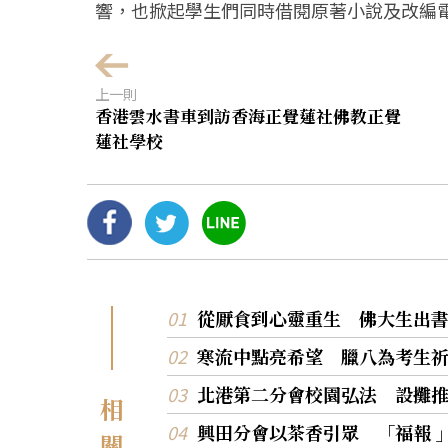
響，也掀起學生們同時借閱原著小說及改編
上一則
香港雲水書車到訪香海正覺蓮社佛教正覺
蓮社學校
從厭食到心靈重生 佛大生出
寒流中點亮希望 臘八為考生
北港第二分會校園弘法 設攤
相
興田分會以茶香引眾 「福報 
關