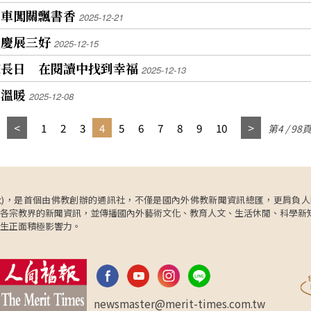
書車闖關飄書香
2025-12-21
校慶展三好
2025-12-15
家長日 在閱讀中找到幸福
2025-12-13
與溫暖
2025-12-08
1
2
3
4
5
6
7
8
9
10
第4 / 98
ncy，簡稱人間社)，是首個由佛教創辦的通訊社，不僅是國內外佛教新聞資訊總匯，
各宗教界的新聞資訊，並傳播國內外藝術文化、教育人文、生活休閒、科學新
生正面積極影響力。
newsmaster@merit-times.com.tw