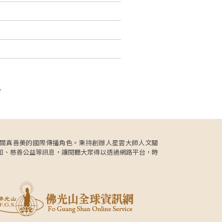
頁
更肩負人間真善美的國際傳播角色。秉持創辦人星雲大師人文關
知、慈善公益等訊息，讓閱聽大眾得以透過網路平台，時