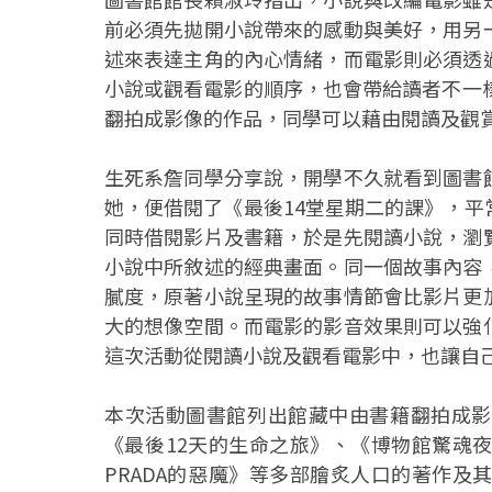
前必須先拋開小說帶來的感動與美好，用另
述來表達主角的內心情緒，而電影則必須透
小說或觀看電影的順序，也會帶給讀者不一
翻拍成影像的作品，同學可以藉由閱讀及觀
生死系詹同學分享說，開學不久就看到圖書
她，便借閱了《最後14堂星期二的課》，
同時借閱影片及書籍，於是先閱讀小說，瀏
小說中所敘述的經典畫面。同一個故事內容
膩度，原著小說呈現的故事情節會比影片更
大的想像空間。而電影的影音效果則可以強
這次活動從閱讀小說及觀看電影中，也讓自
本次活動圖書館列出館藏中由書籍翻拍成影
《最後12天的生命之旅》、《博物館驚魂
PRADA的惡魔》等多部膾炙人口的著作