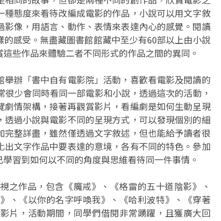
一種態度來看待改編成電影的作品，小說可以用文字敘
過影像，用語言、動作、表情來表達內心的感覺。閱讀
樣的感受。無盡藏圖書館館藏中至少有60部以上由小說
賞這些作品來體驗二者不同形式的作品之間的異同。
館舉辦「書中自有電影院」活動，喜歡看電影及閱讀的
平常很少會同時看同一部電影和小說，透過這次的活動，
覽劇情架構，接著再觀賞影片，看編劇是如何生動呈現
，透過小說與電影不同的呈現方式，可以發現個別的細
加完整詳盡，雖然僅透過文字敘述，但也能給予讀者很
化出文字作品中要表達的意境，各有不同的特色。參加
己學習到如何以不同的角度與思維看待同一件事情。
視之作品，包含《魔戒》、《格雷的五十道陰影》、
夜》、《以你的名字呼喚我》、《哈利波特》、《穿著
及其影片，活動期間，同學們借閱非常踴躍，且獲廣大回