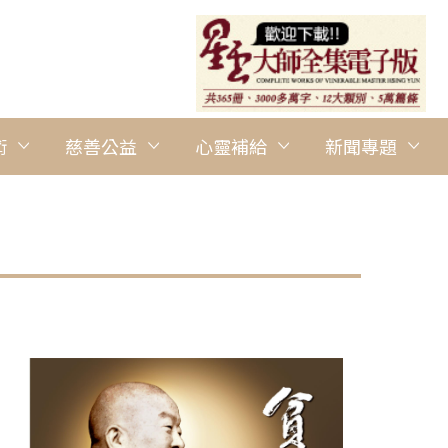
術
慈善公益
心靈補給
新聞專題
圖說：南華大學舉辦「書中自有電影院」活動，學生借閱原著小說及