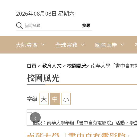
2026年08月08日 星期六
大師專區
全球宗教
國際兩岸
首頁
>
教育人文
>
校園風光
>
南華大學「書中自有
校園風光
大
中
小
字級
‹
圖說：南華大學舉辦「書中自有電影院」活動，學生
南華大學「書中自有電影院」