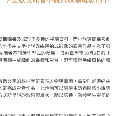
萬冊圖書及2萬7千多種的視聽資料，而小說類圖書及劇
含許多由文字小說改編翻拍成影像的影音作品。為了鼓
後兩者不同創作型式的差異，日前舉辦至10月2日截止
借閱翻拍成戲劇的書籍和影片，即可獲得手繪風格的精
透過文字的敘述就能表現人物與情節，電影則必須經由
才能完成影音作品，此活動可以讓學生透過閱讀小說與
方式所呈現的效果與層次，藉以培養、激發學生更多的
是相同的故事，但卻是兩種不同的創作品，欣賞電影之