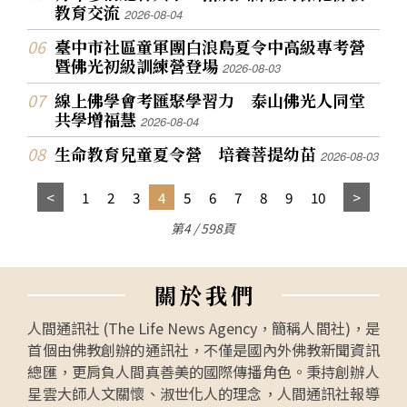
教育交流
2026-08-04
臺中市社區童軍團白浪島夏令中高級專考營
暨佛光初級訓練營登場
2026-08-03
線上佛學會考匯聚學習力 泰山佛光人同堂
共學增福慧
2026-08-04
生命教育兒童夏令營 培養菩提幼苗
2026-08-03
1
2
3
4
5
6
7
8
9
10
第4 / 598頁
關
於
我
們
人間通訊社 (The Life News Agency，簡稱人間社)，是
首個由佛教創辦的通訊社，不僅是國內外佛教新聞資訊
總匯，更肩負人間真善美的國際傳播角色。秉持創辦人
星雲大師人文關懷、淑世化人的理念，人間通訊社報導