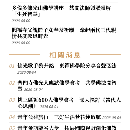
多倫多佛光山佛學講座 慧開法師領眾體解
「生死智慧」
2026-08-09
圓福寺父親節子女奉茶祈願 牽起兩代三代親
情共度感恩時光
2026-08-09
相
關
消
息
佛光歌手黎升銘 東禪佛學院分享音聲弘法
2026-08-04
普門寺佛光人應試佛學會考 共學佛法開智
慧
2026-08-04
桃三區近600人佛學會考 深入探討《當代人
心思潮》
2026-08-04
青年公益旅行 三好生活營花蓮啟航
2026-08-04
青年參訪龍谷大學 拓展國際視野深化佛教