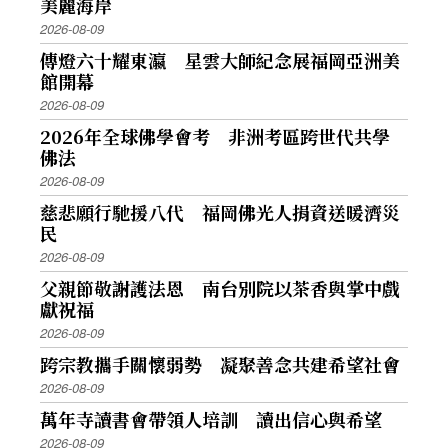
美麗海岸
2026-08-09
傳燈六十耀東瀛 星雲大師紀念展福岡亞洲美
館開幕
2026-08-09
2026年全球佛學會考 非洲考區跨世代共學
佛法
2026-08-09
慈悲願行馳援八代 福岡佛光人捐資送暖濟災
民
2026-08-09
父親節敬謝護法恩 南台別院以茶香與掌中戲
獻祝福
2026-08-09
跨宗教攜手關懷弱勢 凝聚善念共建希望社會
2026-08-09
萬年寺讀書會帶領人培訓 讀出信心與希望
2026-08-09