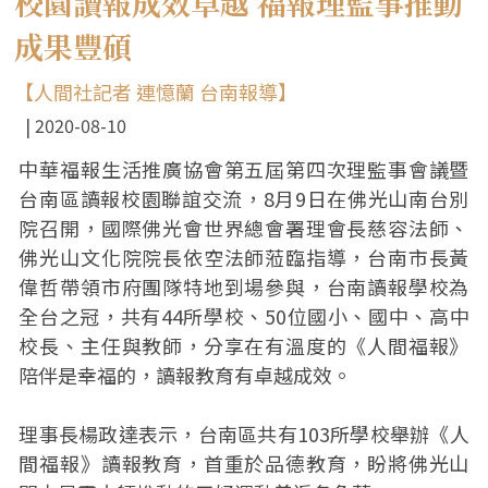
校園讀報成效卓越 福報理監事推動
成果豐碩
【人間社記者 連憶蘭 台南報導】
2020-08-10
中華福報生活推廣協會第五屆第四次理監事會議暨
台南區讀報校園聯誼交流，8月9日在佛光山南台別
院召開，國際佛光會世界總會署理會長慈容法師、
佛光山文化院院長依空法師蒞臨指導，台南市長黃
偉哲帶領市府團隊特地到場參與，台南讀報學校為
全台之冠，共有44所學校、50位國小、國中、高中
校長、主任與教師，分享在有溫度的《人間福報》
陪伴是幸福的，讀報教育有卓越成效。
理事長楊政達表示，台南區共有103所學校舉辦《人
間福報》讀報教育，首重於品德教育，盼將佛光山