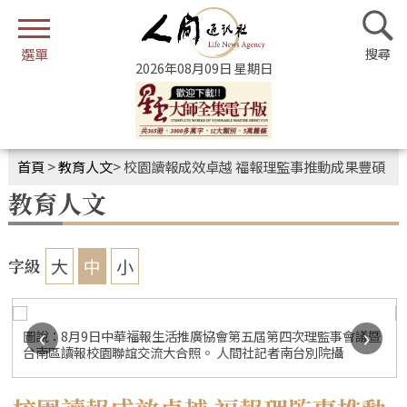
2026年08月09日 星期日
首頁
>
教育人文
>
校園讀報成效卓越 福報理監事推動成果豐碩
教育人文
大
中
小
字級
‹
›
圖說：8月9日中華福報生活推廣協會第五屆第四次理監事會議暨
台南區讀報校園聯誼交流大合照。 人間社記者南台別院攝