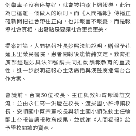
例舉車子沒有停靠好，就會被拍照上網報導，此行
為已遠離一個做人的原則。而《人間福報》傳播正
確新聞把社會帶往正向，也非報喜不報憂，而是報
導社會真相，出發點是要讓社會更善更美。
提案討論，人間福報社長妙熙法師說明，贈報予花
蓮玉里榮民醫院，患者閱報後能情緒安定。教育推
廣部經理妙具法師強調共同推動讀報教育的重要
性，進一步說明福報心生活廣播與漢聲廣播電台合
作方案。
會議前，台南50位校長、主任與教師齊聚聯誼交
流，並由永仁高中洪慶在校長、渡拔國小許坤鎮校
長、安順國中蔡宗憲校長與新生國小顏弘欽主任輪
翻上台報告讀報教育成果，並感謝《人間福報》給
予學校閱讀的資源。