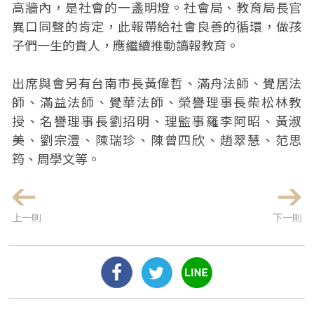
高牆內，是社會的一盞明燈。社會局、教育局長官
異口同聲的肯定，此報帶給社會良善的循環，做孩
子們一生的貴人，應繼續推動讀報教育。
出席與會另有台南市長黃偉哲、滿舟法師、覺居法
師、滿益法師、覺華法師、榮譽理事長柴松林教
授、名譽理事長劉招明、理監事羅李阿昭、黃淑
美、劉宗澧、陳瑞珍、陳曾四欣、趙翠慧、范思
筠、周學文等。
上一則
下一則