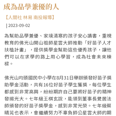
成為品學兼優的人
【人間社 林易 南投報導】
2023-09-02
為幫助品學兼優、家境清寒的孩子安心讀書，重視
教育的佛光山開山祖師星雲大師推動「好苗子人才
扶植計畫」，提供獎學金幫助這些優秀孩子，讓他
們可以在求學的路上用心學習，成為社會未來棟
樑。
佛光山均頭國民中小學在8月31日舉辦頒發好苗子獎
助學金活動，共有16位好苗子學生獲獎，每位學生
都感到非常高興，紛紛期許自己要將好苗子的精神
發揚光大。七年級王棋玄說，能領到董事長覺居法
師頒發的好苗子獎學金，感到非常光榮。七年級蔡
晴茪也表示，會繼續努力不辜負師公星雲大師的期