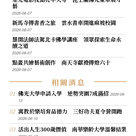
藝
2026-08-07
新馬寺傳書香之旅 雲水書車開進麻坡校園
2026-08-07
慧開法師法駕北卡佛學講座 領眾探索生命永
續之道
2026-08-07
點畫共繪藝術創作 南天寺獻禮傳燈六十
2026-08-07
相
關
消
息
佛光大學申請入學 逆勢突圍7成滿招
2026-06-
12
寓教於樂培育品德力 三好功夫夏令營開跑
2026-06-10
活出人生300歲價值 南華樂齡大學溫馨結業