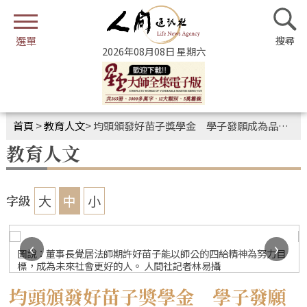
2026年08月08日 星期六
首頁
>
教育人文
>
均頭頒發好苗子獎學金 學子發願成為品學兼優的人
教育人文
大
中
小
字級
‹
›
圖說：董事長覺居法師期許好苗子能以師公的四給精神為努力目
標，成為未來社會更好的人。 人間社記者林易攝
均頭頒發好苗子獎學金 學子發願