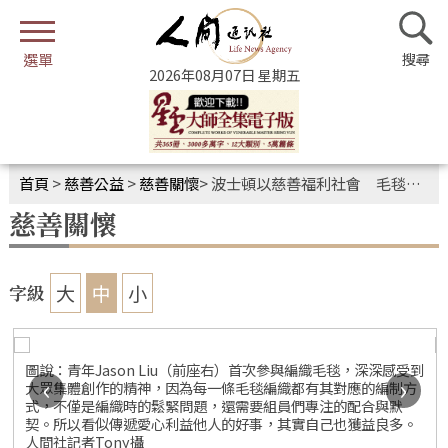
2026年08月07日 星期五
首頁
>
慈善公益
>
慈善關懷
>
波士頓以慈善福利社會 毛毯編織傳遞愛心與關懷
慈善關懷
大
中
小
字級
圖說：青年Jason Liu（前座右）首次參與編織毛毯，深深感受到
‹
›
大眾集體創作的精神，因為每一條毛毯編織都有其對應的編制方
式，不僅是編織時的鬆緊問題，還需要組員們專注的配合與默
契。所以看似傳遞愛心利益他人的好事，其實自己也獲益良多。
人間社記者Tony攝