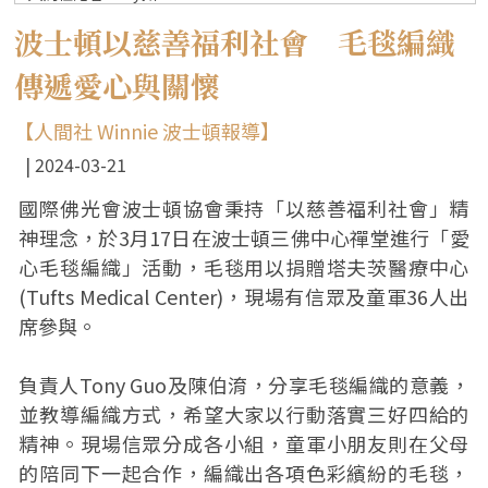
波士頓以慈善福利社會 毛毯編織
傳遞愛心與關懷
【人間社 Winnie 波士頓報導】
2024-03-21
國際佛光會波士頓協會秉持「以慈善福利社會」精
神理念，於3月17日在波士頓三佛中心禪堂進行「愛
心毛毯編織」活動，毛毯用以捐贈塔夫茨醫療中心
(Tufts Medical Center)，現場有信眾及童軍36人出
席參與。
負責人Tony Guo及陳伯淯，分享毛毯編織的意義，
並教導編織方式，希望大家以行動落實三好四給的
精神。現場信眾分成各小組，童軍小朋友則在父母
的陪同下一起合作，編織出各項色彩繽紛的毛毯，