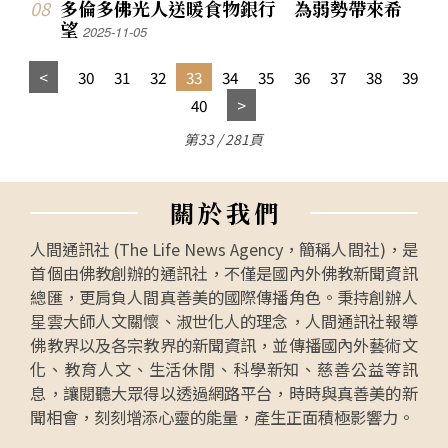
多倫多佛光人送暖食物銀行 為弱勢帶來希
望
2025-11-05
30
31
32
33
34
35
36
37
38
39
40
第33 / 281頁
關
於
我
們
人間通訊社 (The Life News Agency，簡稱人間社)，是
首個由佛教創辦的通訊社，不僅是國內外佛教新聞資訊
總匯，更肩負人間真善美的國際傳播角色。秉持創辦人
星雲大師人文關懷、淑世化人的理念，人間通訊社報導
佛教界以及各宗教界的新聞資訊，並傳播國內外藝術文
化、教育人文、生活休閒、科學新知、慈善公益等訊
息，讓閱聽大眾得以透過網路平台，時時與真善美的新
聞相會，刻刻增添心靈的能量，產生正面積極影響力。