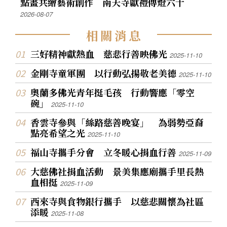
點畫共繪藝術創作 南天寺獻禮傳燈六十
2026-08-07
相
關
消
息
三好精神獻熱血 慈悲行善映佛光
2025-11-10
金剛寺童軍團 以行動弘揚敬老美德
2025-11-10
奧蘭多佛光青年挺毛孩 行動響應「零空
碗」
2025-11-10
香雲寺參與「絲路慈善晚宴」 為弱勢亞裔
點亮希望之光
2025-11-10
福山寺攜手分會 立冬暖心捐血行善
2025-11-09
大慈佛社捐血活動 景美集應廟攜手里長熱
血相挺
2025-11-09
西來寺與食物銀行攜手 以慈悲關懷為社區
添暖
2025-11-08