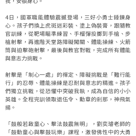
我，安頓身心。
4日，國軍職能體驗震撼登場，三好小勇士錘鍊身
心。孩子們換上虎斑迷彩裝、塗上偽裝膏，跟隨教
官訓練，從靶場瞄準練習、手榴彈投擲到手槍、步
槍射擊，再進階天堂路障礙闖關、體能操練、火箭
筒與迫擊砲射擊，最後與教官對戰，完成所有體能
與意志力挑戰。
射擊是「制心一處」的禪定、障礙挑戰是「難行能
行」的忍辱、體能操練是忍耐與意志的精進。孩子
們獨立挑戰，從恐懼中突破我執，成為自信的小小
英雄。全程完訓領取退伍令、勳章的剎那，神飛氣
揚。
「鼓般若啟童心、擊法鼓震無明」，劉奕璿老師的
「鼓動童心與擊鼓玩樂」課程，激發佛性中的大勇