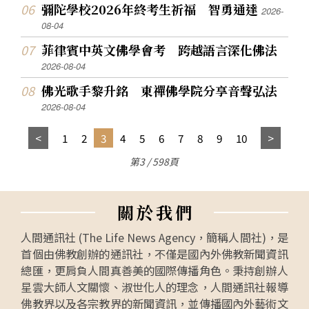
彌陀學校2026年終考生祈福 智勇通達
2026-
08-04
菲律賓中英文佛學會考 跨越語言深化佛法
2026-08-04
佛光歌手黎升銘 東禪佛學院分享音聲弘法
2026-08-04
1
2
3
4
5
6
7
8
9
10
第3 / 598頁
關
於
我
們
人間通訊社 (The Life News Agency，簡稱人間社)，是
首個由佛教創辦的通訊社，不僅是國內外佛教新聞資訊
總匯，更肩負人間真善美的國際傳播角色。秉持創辦人
星雲大師人文關懷、淑世化人的理念，人間通訊社報導
佛教界以及各宗教界的新聞資訊，並傳播國內外藝術文