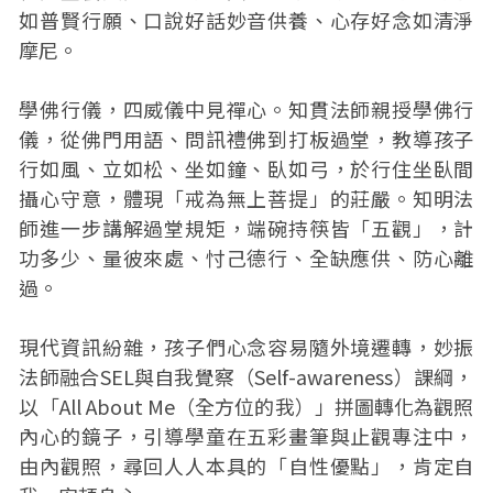
如普賢行願、口說好話妙音供養、心存好念如清淨
摩尼。
學佛行儀，四威儀中見禪心。知貫法師親授學佛行
儀，從佛門用語、問訊禮佛到打板過堂，教導孩子
行如風、立如松、坐如鐘、臥如弓，於行住坐臥間
攝心守意，體現「戒為無上菩提」的莊嚴。知明法
師進一步講解過堂規矩，端碗持筷皆「五觀」，計
功多少、量彼來處、忖己德行、全缺應供、防心離
過。
現代資訊紛雜，孩子們心念容易隨外境遷轉，妙振
法師融合SEL與自我覺察（Self-awareness）課綱，
以「All About Me（全方位的我）」拼圖轉化為觀照
內心的鏡子，引導學童在五彩畫筆與止觀專注中，
由內觀照，尋回人人本具的「自性優點」，肯定自