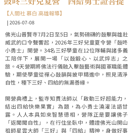
鼓咚三好兒夏營 四給勇士證菩提
【人間社 慕白 高雄報導】
2026-07-08
佛光山普賢寺7月2日至5日，氣勢磅礴的鼓擊與雄壯
威武的口令聲響起，2026年三好兒童夏令營「鼓咚
小勇士」開營。34名三好學童在12位隊輔與諸多義
工陪伴下，展開一場「以鼓鍛心、以武焠志」之
旅。4天營期將佛法行儀融入擊鼓藝術與國軍職能體
驗，期使學童從禪心鼓韻與披甲精進中，照見清淨
自性，種下三好、四給的無漏善緣。
開營典禮上，監寺知貫法師以「啟動三好超能力，
結出四給快樂果實」為題，為小勇士澆灌法語甘
露。人人本具如來智慧德相，營隊正是要讓佛子
「返聞聞自性」，在行住坐臥中，體證佛光山開山
祖師星雲大師「三好」與「四給」精神，身做好事