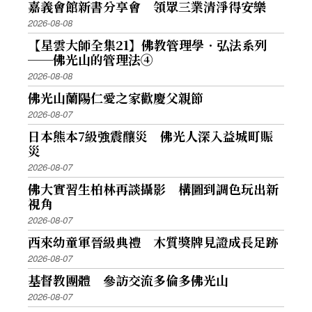
嘉義會館新書分享會 領眾三業清淨得安樂
2026-08-08
【星雲大師全集21】佛教管理學．弘法系列
──佛光山的管理法④
2026-08-08
佛光山蘭陽仁愛之家歡慶父親節
2026-08-07
日本熊本7級強震釀災 佛光人深入益城町賑
災
2026-08-07
佛大實習生柏林再談攝影 構圖到調色玩出新
視角
2026-08-07
西來幼童軍晉級典禮 木質獎牌見證成長足跡
2026-08-07
基督教團體 參訪交流多倫多佛光山
2026-08-07