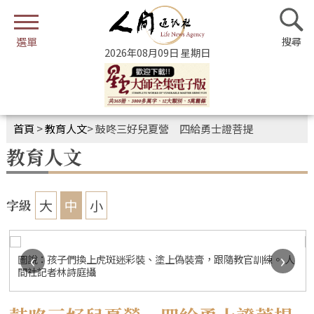
2026年08月09日 星期日
首頁
>
教育人文
>
鼓咚三好兒夏營 四給勇士證菩提
教育人文
大
中
小
字級
‹
›
圖說：孩子們換上虎斑迷彩裝、塗上偽裝膏，跟隨教官訓練。 人
間社記者林詩庭攝