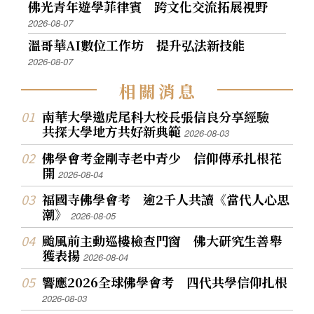
佛光青年遊學菲律賓 跨文化交流拓展視野
2026-08-07
溫哥華AI數位工作坊 提升弘法新技能
2026-08-07
相
關
消
息
南華大學邀虎尾科大校長張信良分享經驗
共探大學地方共好新典範
2026-08-03
佛學會考金剛寺老中青少 信仰傳承扎根花
開
2026-08-04
福國寺佛學會考 逾2千人共讀《當代人心思
潮》
2026-08-05
颱風前主動巡樓檢查門窗 佛大研究生善舉
獲表揚
2026-08-04
響應2026全球佛學會考 四代共學信仰扎根
2026-08-03