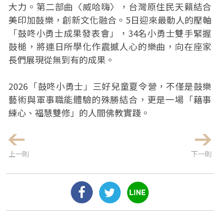
大力。第二部曲〈威哈嗨〉，台灣原住民天籟結合
美印加鼓樂，創新文化融合。5日迎來最動人的壓軸
「鼓咚小勇士成果發表會」，34名小勇士雙手緊握
鼓槌，將連日所學化作震撼人心的樂曲，向在座家
長們展現從無到有的成果。
2026「鼓咚小勇士」三好兒童夏令營，不僅是鼓樂
藝術與軍事職能體驗的殊勝結合，更是一場「藉事
練心、福慧雙修」的人間佛教實踐。
上一則
下一則