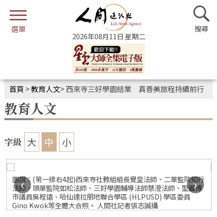
2026年08月11日 星期二
首頁
>
教育人文
>
西來寺三好學園結業 真善美旅程持續前行
教育人文
大
中
小
字級
以
圖說：(第一排右4起)西來寺社教組組長覺皇法師、二單監院知行
‹
›
法師、頭單監院如松法師、三好學園輔導法師慧澄法師、聖蓋博
市議員吳程遠、哈仙達拉朋地聯合學區 (HLPUSD) 學區委員
Gino Kwok等全體大合照。 人間社記者張志誠攝