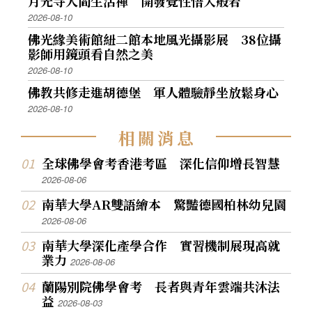
月光寺人間生活禪 開發覺性悟入般若
2026-08-10
佛光緣美術館紐二館本地風光攝影展 38位攝
影師用鏡頭看自然之美
2026-08-10
佛教共修走進胡德堡 軍人體驗靜坐放鬆身心
2026-08-10
相
關
消
息
全球佛學會考香港考區 深化信仰增長智慧
2026-08-06
南華大學AR雙語繪本 驚豔德國柏林幼兒園
2026-08-06
南華大學深化產學合作 實習機制展現高就
業力
2026-08-06
蘭陽別院佛學會考 長者與青年雲端共沐法
益
2026-08-03