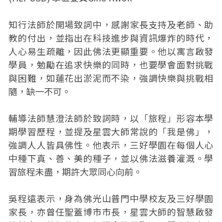
知行法師於開場致詞中，感謝家長支持及老師、助
教的付出，並指出在科技進步與資訊爆炸的時代，
人心易生疏離，因此佛法更顯重要。他以寓言啟發
學員，勉勵在追求快樂的同時，也要學會面對挑戰
與困難，如蓮花出淤泥而不染，強調快樂與挑戰相
隨，缺一不可。
輔導法師慧澄法師於致詞時，以「旅程」形容本學
期學習歷程，並提及星雲大師常說的「我是佛」，
強調人人皆具佛性。他表示，三好學園在每個人心
中種下真、善、美的種子，並以佛法滋養灌溉。學
習旅程未盡，期許大眾同心向前。
吳程遠表示，身為佛光山普門中學校友及三好學園
家長，亦曾任聖蓋博市市長，星雲大師的智慧啟發