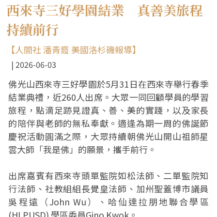
西來寺三好學園結業 真善美旅程
持續前行
【人間社 潘青霞 美國洛杉磯報導】
2026-06-03
佛光山西來寺三好學園於5月31日在西來寺舉行春季
結業典禮，近260人出席。大眾一同回顧學員的學習
旅程，點滴足跡見證真、善、美的實踐，以及家長
的陪伴與老師的無私奉獻。適逢為期一周的佛誕節
慶祝活動圓滿之際，大眾持續朝佛光山開山祖師星
雲大師「我是佛」的願景，攜手前行。
出席嘉賓有西來寺頭單監院如松法師、二單監院知
行法師、社教組組長覺皇法師、加州聖蓋博市議員
吳程遠（John Wu）、哈仙達拉朋地聯合學區
(HLPUSD) 學區委員Gino Kwok。