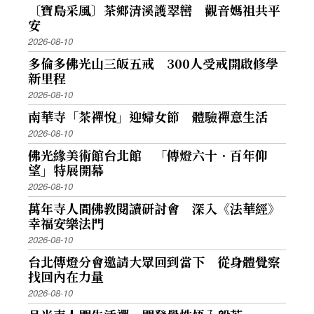
〔寶島采風〕茶鄉清溪護翠巒 觀音媽祖共平
安
2026-08-10
多倫多佛光山三皈五戒 300人受戒開啟修學
新里程
2026-08-10
南華寺「茶禪悅」迎婦女節 體驗禪意生活
2026-08-10
佛光緣美術館台北館 「傳燈六十．百年仰
望」特展開幕
2026-08-10
萬年寺人間佛教閱讀研討會 深入《法華經》
幸福安樂法門
2026-08-10
台北傳燈分會邀請大眾回到當下 從身體覺察
找回內在力量
2026-08-10