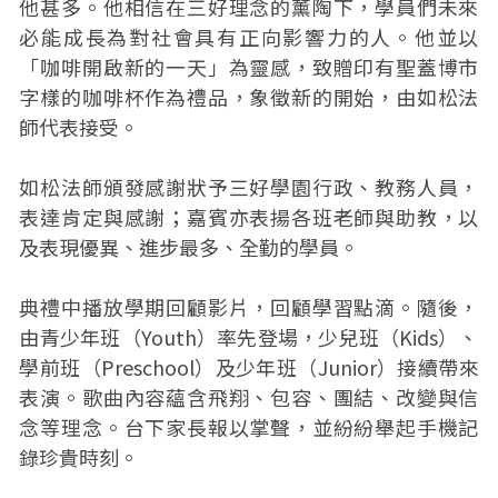
他甚多。他相信在三好理念的薰陶下，學員們未來
必能成長為對社會具有正向影響力的人。他並以
「咖啡開啟新的一天」為靈感，致贈印有聖蓋博市
字樣的咖啡杯作為禮品，象徵新的開始，由如松法
師代表接受。
如松法師頒發感謝狀予三好學園行政、教務人員，
表達肯定與感謝；嘉賓亦表揚各班老師與助教，以
及表現優異、進步最多、全勤的學員。
典禮中播放學期回顧影片，回顧學習點滴。隨後，
由青少年班（Youth）率先登場，少兒班（Kids）、
學前班（Preschool）及少年班（Junior）接續帶來
表演。歌曲內容蘊含飛翔、包容、團結、改變與信
念等理念。台下家長報以掌聲，並紛紛舉起手機記
錄珍貴時刻。