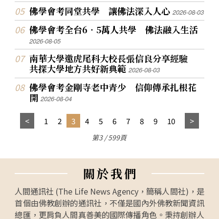
佛學會考同堂共學 讓佛法深入人心
2026-08-03
佛學會考全台6‧5萬人共學 佛法融入生活
2026-08-05
南華大學邀虎尾科大校長張信良分享經驗
共探大學地方共好新典範
2026-08-03
佛學會考金剛寺老中青少 信仰傳承扎根花
開
2026-08-04
1
2
3
4
5
6
7
8
9
10
第3 / 599頁
關
於
我
們
人間通訊社 (The Life News Agency，簡稱人間社)，是
首個由佛教創辦的通訊社，不僅是國內外佛教新聞資訊
總匯，更肩負人間真善美的國際傳播角色。秉持創辦人