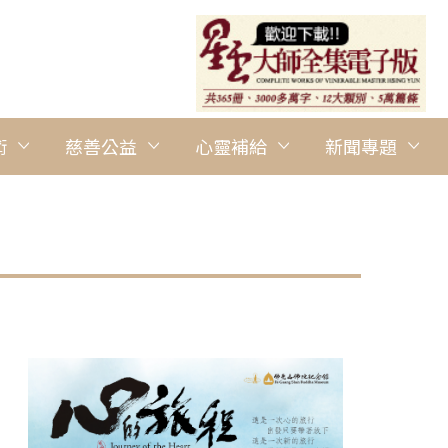
術
慈善公益
心靈補給
新聞專題
圖說：講座後大眾歡喜合影。 人間社記者劉素梅攝