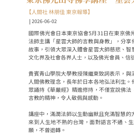
【人間社 林朋佳 東京報導】
2026-06-02
國際佛光會日本東京協會5月31日在東京
法師主講「星雲大師的言教與身教」，分享
故事，引領大眾深入體會星雲大師慈悲、智
文化界及社會各界人士，以及佛光會員、信
貴賓青山學院大學教授陳繼東致詞表示，與
人間佛教理念，長年於日本各地弘法利生。
眾誦持《華嚴經》精進修持，不僅宣說佛法
言教的精神，令人敬佩與感動。
講座中，滿潤法師以生動幽默且充滿智慧的
來到人生地不熟的台灣，面對語言不通、生
願，不曾退轉。