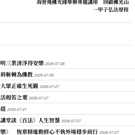
海習飛佛光緣舉辦專題講座 回顧佛光山
一甲子弘法歷程
闡明三業清淨得安樂
2026-07-28
披荊斬棘為佛教
2026-07-28
領大眾正確生死觀
2026-07-27
生活般若之要
2026-07-27
菩提
2026-07-27
山講堂談《百法》人生智慧
2026-07-27
安樂》 恆常精進勤修心不執外境穩步前行
2026-07-27