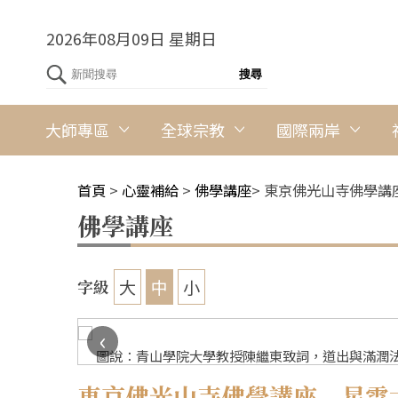
2026年08月09日 星期日
大師專區
全球宗教
國際兩岸
首頁
>
心靈補給
>
佛學講座
>
東京佛光山寺佛學講
佛學講座
大
中
小
字級
‹
圖說：青山學院大學教授陳繼東致詞，道出與滿潤法
東京佛光山寺佛學講座 星雲