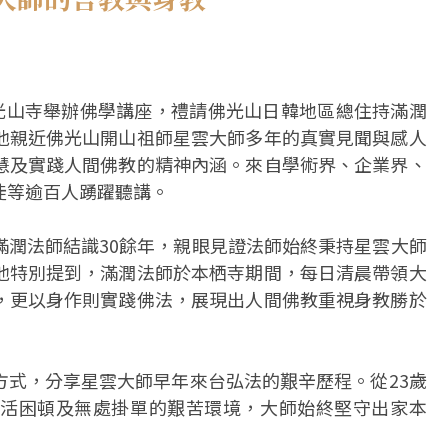
佛光山寺舉辦佛學講座，禮請佛光山日韓地區總住持滿潤
他親近佛光山開山祖師星雲大師多年的真實見聞與感人
慧及實踐人間佛教的精神內涵。來自學術界、企業界、
徒等逾百人踴躍聽講。
滿潤法師結識30餘年，親眼見證法師始終秉持星雲大師
他特別提到，滿潤法師於本栖寺期間，每日清晨帶領大
，更以身作則實踐佛法，展現出人間佛教重視身教勝於
方式，分享星雲大師早年來台弘法的艱辛歷程。從23歲
活困頓及無處掛單的艱苦環境，大師始終堅守出家本