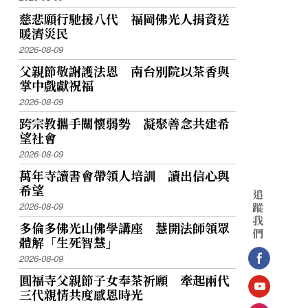
慈悲願行馳援八代 福岡佛光人捐資送
暖濟災民
2026-08-09
父親節敬謝護法恩 南台別院以茶香與
掌中戲獻祝福
2026-08-09
跨宗教攜手關懷弱勢 凝聚善念共建希
望社會
2026-08-09
萬年寺讀書會帶領人培訓 讀出信心與
希望
追
蹤
2026-08-09
我
多倫多佛光山佛學講座 慧開法師領眾
們
體解「生死智慧」
2026-08-09
圓福寺父親節子女奉茶祈願 牽起兩代
三代親情共度感恩時光