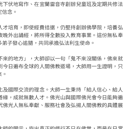
光下伏地寫作、在宜蘭雷音寺創辦兒童班及定期共修法
定信念。
人才培育，即使經費拮据，仍堅持創辦佛學院，培養弘
夜晚外出誦經，將所得全數投入教育事業。這份無私奉
多弟子發心追隨，共同承擔弘法利生使命。
不來的地方」，大師卻以一句「鬼不來沒關係，佛來就
到今日遍布全球的人間佛教道場，大師用一生證明，只
來。
化及國際交流的理念。大師一生秉持「給人信心、給人
善緣，成就無數人才。佛光山與國際佛光會今日能夠遍
代佛光人無私奉獻、服務社會及弘揚人間佛教的具體展
大師的開示，指出真正的修行不只在佛堂，而是在日常