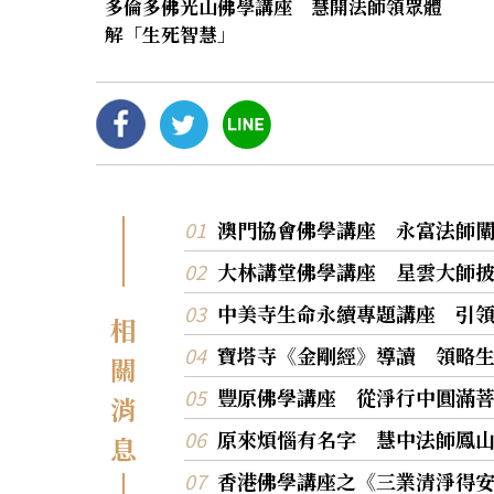
多倫多佛光山佛學講座 慧開法師領眾體
解「生死智慧」
澳門協會佛學講座 永富法師
大林講堂佛學講座 星雲大師
中美寺生命永續專題講座 引
相
寶塔寺《金剛經》導讀 領略
關
豐原佛學講座 從淨行中圓滿
消
原來煩惱有名字 慧中法師鳳
息
香港佛學講座之《三業清淨得