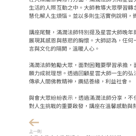
生活的人際互動之中。大師教導大眾學習轉
慧化解人生煩惱。並以多則生活實例說明，
講座尾聲，滿潤法師特別提及星雲大師晚年
展現其感恩與慈悲的胸懷。大師認為，任何
言與文化的隔閡，溫暖人心。
滿潤法師勉勵大眾，面對困難要學習承擔，
願力成就理想。透過回顧星雲大師一生的弘
傳承人間佛教精神，廣結善緣，利益社會。
與會大眾紛紛表示，透過滿潤法師分享，不
對人生挑戰的重要啟發，講座在溫馨感動與
上一則