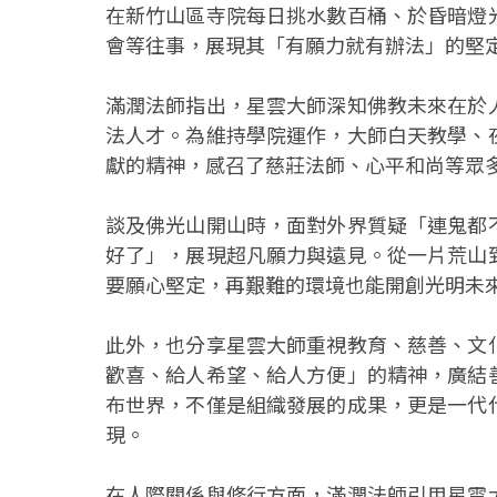
在新竹山區寺院每日挑水數百桶、於昏暗燈
會等往事，展現其「有願力就有辦法」的堅
滿潤法師指出，星雲大師深知佛教未來在於
法人才。為維持學院運作，大師白天教學、
獻的精神，感召了慈莊法師、心平和尚等眾
談及佛光山開山時，面對外界質疑「連鬼都
好了」，展現超凡願力與遠見。從一片荒山
要願心堅定，再艱難的環境也能開創光明未
此外，也分享星雲大師重視教育、慈善、文
歡喜、給人希望、給人方便」的精神，廣結
布世界，不僅是組織發展的成果，更是一代
現。
在人際關係與修行方面，滿潤法師引用星雲