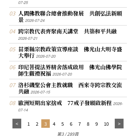
07-25
人間佛教聯合總會推動發展 共創弘法新願
景
2026-07-24
跨宗教代表齊聚南天講堂 共築和平共融
2026-07-21
苗栗縣宗教政策宣導座談 佛光山大明寺盛
大舉行
2026-07-20
印尼菩提法界精舍落成啟用 佛光山佛學院
師生觀禮祝福
2026-07-20
洛杉磯聖公會主教就職 西來寺跨宗教交流
共融
2026-07-15
歐洲短期出家捨戒 77戒子發願啟新程
2026-
07-14
1
2
3
4
5
6
7
8
9
10
第3 / 289頁