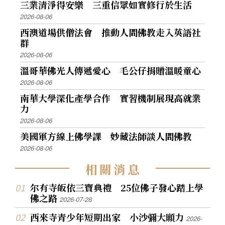
三業清淨得安樂 三重信眾如實修行於生活
2026-08-06
西澳道場供僧法會 推動人間佛教走入英語社
群
2026-08-06
溫哥華佛光人傳遞愛心 毛公仔捐贈溫暖童心
2026-08-06
南華大學深化產學合作 實習機制展現高就業
力
2026-08-06
美國軍方線上佛學課 妙藏法師談人間佛教
2026-08-06
相
關
消
息
尔有寺皈依三寶典禮 25位佛子發心踏上學
佛之路
2026-07-28
西來寺青少年短期出家 小沙彌大願力
2026-