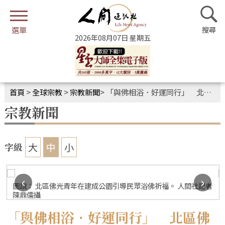
2026年08月07日 星期五
首頁
>
全球宗教
>
宗教新聞
>
「與佛相浴．好運同行」 北區佛光青年浴佛快閃行動溫暖展開
宗教新聞
大
中
小
字級
‹
›
圖說： 北區佛光青年在建成公園引導民眾浴佛祈福。 人間社記者
陳鼎儒攝
「與佛相浴．好運同行」 北區佛