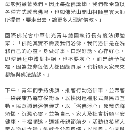
母般照顧著我們。因此每逢佛誕節，我們都希望以
各種方式感念佛恩，也如佛光山開山祖師星雲大師
所提倡，要走出去，讓更多人理解佛教。」
國際佛光會中華佛光青年總團執行長有度法師勉
眾：「佛陀其實不需要我們浴佛，我們浴佛是在洗
滌自己的心靈。身做好事、口說好話、心存好心，
即使過程中遭到拒絕，也不要灰心，而是給予祝
福，因為並非每個人都因緣具足，也祈願大家未來
都能與佛法結緣。」
下午，青年們手持佛旗、推著行動浴佛車，並帶著
一袋袋康乃馨穿梭街區，以快閃巡禮形式與民眾互
動。民眾透過浴佛儀式，以「浴佛淨心」象徵洗滌
煩惱、沉澱心靈，並為自己、家人及社會祈願平安
健康、幸福順遂。適逢母親節前夕，活動也希望大
眾在浴佛之餘，能感念父母恩情，以感恩、包容與