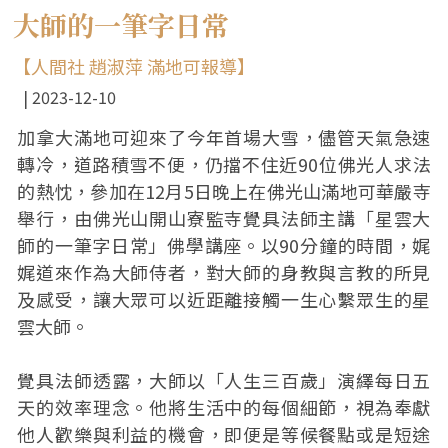
大師的一筆字日常
【人間社 趙淑萍 滿地可報導】
2023-12-10
加拿大滿地可迎來了今年首場大雪，儘管天氣急速
轉冷，道路積雪不便，仍擋不住近90位佛光人求法
的熱忱，參加在12月5日晚上在佛光山滿地可華嚴寺
舉行，由佛光山開山寮監寺覺具法師主講「星雲大
師的一筆字日常」佛學講座。以90分鐘的時間，娓
娓道來作為大師侍者，對大師的身教與言教的所見
及感受，讓大眾可以近距離接觸一生心繫眾生的星
雲大師。
覺具法師透露，大師以「人生三百歲」演繹每日五
天的效率理念。他將生活中的每個細節，視為奉獻
他人歡樂與利益的機會，即便是等候餐點或是短途