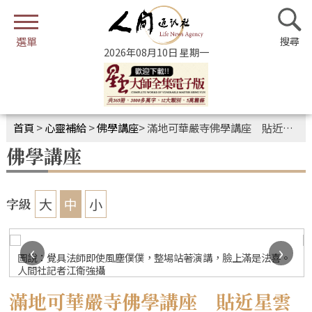
2026年08月10日 星期一
首頁
>
心靈補給
>
佛學講座
>
滿地可華嚴寺佛學講座 貼近星雲大師的一筆字日常
佛學講座
大
中
小
字級
‹
›
圖說：覺具法師即使風塵僕僕，整場站著演講，臉上滿是法喜。
人間社記者江衛強攝
滿地可華嚴寺佛學講座 貼近星雲