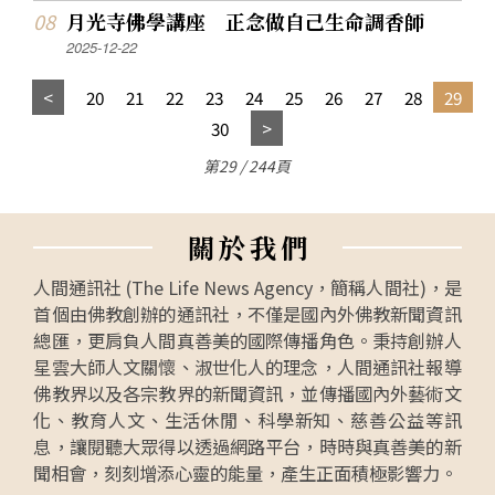
月光寺佛學講座 正念做自己生命調香師
2025-12-22
20
21
22
23
24
25
26
27
28
29
30
第29 / 244頁
關
於
我
們
人間通訊社 (The Life News Agency，簡稱人間社)，是
首個由佛教創辦的通訊社，不僅是國內外佛教新聞資訊
總匯，更肩負人間真善美的國際傳播角色。秉持創辦人
星雲大師人文關懷、淑世化人的理念，人間通訊社報導
佛教界以及各宗教界的新聞資訊，並傳播國內外藝術文
化、教育人文、生活休閒、科學新知、慈善公益等訊
息，讓閱聽大眾得以透過網路平台，時時與真善美的新
聞相會，刻刻增添心靈的能量，產生正面積極影響力。