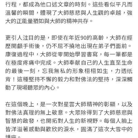
行程，都成為他口述文章的時刻。這些看似平凡而
溫馨的瞬間，體現了大師慈悲與人生觀的卓越，強
大的正能量猶如與大師的精神共存。
更引人注目的是，即使在年近90的高齡，大師在經
歷開顱手術後，仍不屈不撓地出現在弟子們面前。
康復過程中，大師從零開始學習書寫，每一筆都是
在極度疼痛中完成。大師奉献自己的人生直至生命
的最後一刻，忘我無私的形象栩栩如生，力透纸
背！這種堅持不懈的毅力和對佛法的堅持，深深觸
動了現場聽眾的內心。
在這個晚上，是一次對星雲大師精神的彰顯，以及
對佛法真理的無上敬意。大眾除得到了大師慈悲與
智慧的啟發，也開拓對人生的新視野。每個人臉上
皆洋溢著感動與歡欣的淚水，圓滿了這次大雪中的
講座。