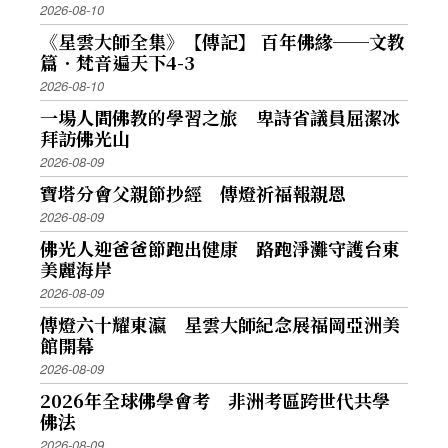
2026-08-10
《星雲大師全集》【傳記】 百年佛緣──文教
篇．梵音遍天下4-3
2026-08-10
一場人間佛教的學習之旅 卑詩省議員屈潔冰
拜訪佛光山
2026-08-09
寶塔分會父親節抄經 傳燈祈福報親恩
2026-08-09
佛光人迎爸爸節跑出健康 路跑淨灘守護台東
美麗海岸
2026-08-09
傳燈六十耀東瀛 星雲大師紀念展福岡亞洲美
館開幕
2026-08-09
2026年全球佛學會考 非洲考區跨世代共學
佛法
2026-08-09