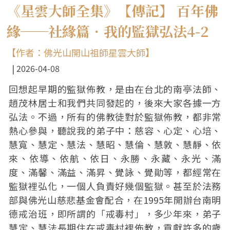
《星雲大師全集》【傳記】 百年佛
緣──社緣篇．我的監獄弘法4-2
【作者：佛光山開山祖師星雲大師】
2026-04-08
回想起早期的監獄佈教，是由在台北的南亭法師、
趙茂林居士和我們共同發起的，後來大家各據一方
弘法。不過，所有的佛教徒對於監獄佈教，都非常
熱心參與，聽說我的弟子中：慈容、心定、心培、
慧寬、慧定、慧法、慧昭、慧倫、慧敦、慧靜、依
來、依導、依航、依日、永勝、永藏、永光、滿
度、滿馨、滿益、滿昇、覺詠、覺勛等，都經常在
監獄裡弘化，一個人負責好幾個監獄。甚至於法務
部與佛光山慈悲基金會配合，在1995年開辦台南明
德戒治班，即所謂的「戒毒村」，多少年來，弟子
慧定、慧法長期住在戒毒村裡佈教，貢獻許多的歲