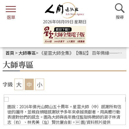
2026年08月09日 星期日
首頁
>
大師專區
>
《星雲大師全集》【傳記】 百年佛緣──社緣篇．我的監獄弘法4-2
大師專區
大
中
小
字級
圖說：2016年佛光山開山五十周年。星雲大師（中）感謝所有信
徒的護持，並親自頒贈感謝狀予多年來卓越貢獻者，用具體行動
表達對他們的感念。圖為大師與長年擔任監獄佈教師的弟子林清
志（右）、林秀美（左）賢伉儷合影。 圖/資料照片提供