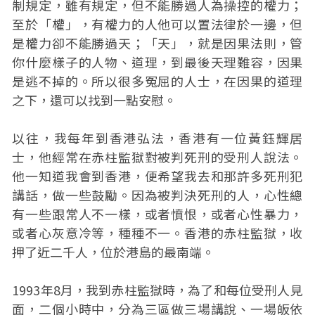
制規定，雖有規定，但不能勝過人為操控的權力；
至於「權」，有權力的人他可以置法律於一邊，但
是權力卻不能勝過天；「天」，就是因果法則，管
你什麼樣子的人物、道理，到最後天理難容，因果
是逃不掉的。所以很多冤屈的人士，在因果的道理
之下，還可以找到一點安慰。
以往，我每年到香港弘法，香港有一位黃鈺輝居
士，他經常在赤柱監獄對被判死刑的受刑人說法。
他一知道我會到香港，便希望我去和那許多死刑犯
講話，做一些鼓勵。因為被判決死刑的人，心性總
有一些跟常人不一樣，或者憤恨，或者心性暴力，
或者心灰意冷等，種種不一。香港的赤柱監獄，收
押了近二千人，位於港島的最南端。
1993年8月，我到赤柱監獄時，為了和每位受刑人見
面，二個小時中，分為三區做三場講說、一場皈依