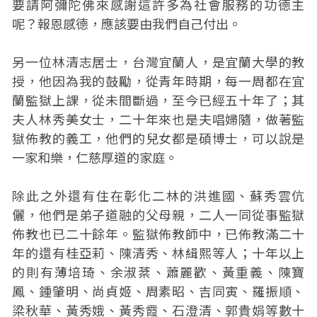
要請阿彌陀佛來感謝這許多為社會服務的功德主
呢？報恩感德，應該要由我們自己付出。
另一位林清志居士，台灣宜蘭人，是宜蘭大學的教
授，他因為我的鼓勵，從青年時期，每一周都在宜
蘭監獄上課，從未間斷過，至今已經五十年了；其
夫人林秀美女士，二十年來也是夫唱婦隨，做著監
獄佈教的義工，他們的兒女都是碩博士，可以說是
一家和樂，仁慈厚道的家庭。
除此之外還有住在彰化二林的洪進國、蘇秀雲伉
儷，他們是弟子道融的父母親，二人一同從事監獄
佈教也已二十餘年。監獄佈教師中，已佈教滿二十
年的還有桂亞莉、陳清秀、林緝熙等人；十年以上
的則有薄培琦、余淑棻、蕭麗歡、黃重義、陳寶
鳳、鍾肇明、尚貞姬、周素昭、吉同寅、羅振順、
梁秋華、黃秀娥、黃秀霞、石澄清、郭貴娟等數十