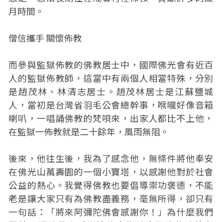
月時間。
僧信攜手 關懷佈教
而參與監獄佈教的佛教居士中，國際佛光會有近百
人的監獄佈教師，這當中有兩個人相當特殊，分別
是趙茂林、林清志居士。趙茂林居士是江蘇鹽城
人，當初是台灣省羽毛公會總幹事，喉嚨好像音箱
喇叭，一唱誦佛教的梵唄來，出家人都比不上他，
在監獄一佈教就是二十餘年，風雨無阻。
後來，他往生後，我為了感念他，無條件將他奉安
在佛光山萬壽園的一個小寶塔，以感謝他對於社會
公益的熱心。我覺得佛教也要倡導崇功褒德，不能
老是讓大家只有為佛教盡義務，毫無所得，卻只有
一句話：「將來阿彌陀佛會感謝你！」為什麼我們