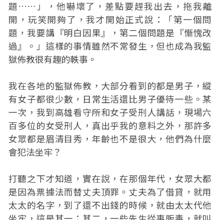
題……」，他嚇壞了，差點要趕我出去，拖我離
開，玩笑開夠了，我才開始正式說：「第一個問
題，我要講『明白因果』，第二個問題是『慚愧改
過』。」這樣的事情雖然不常發生，但也成為我監
獄佈教很有趣的軼事。
我在各地的監獄佈教，大部分看到的都是男子，縱
有女子都很少數，日常生活還比男子優待一些。某
一次，我到高雄看守所和女子受刑人講話，現場六
百多位的女受刑人，真出乎我的意料之外，那許多
女眾都是眉清目秀，年齡也不是很大，他們為什麼
會犯法坐牢？
打聽之下才知道，實在說，在那個年代，女眾大都
是因為票據法而替丈夫頂罪。丈夫為了借貸，就用
太太的名字，到了還不出錢的時候，就由太太代他
坐牢，這是其一；其二，一些先生從事販毒，就叫