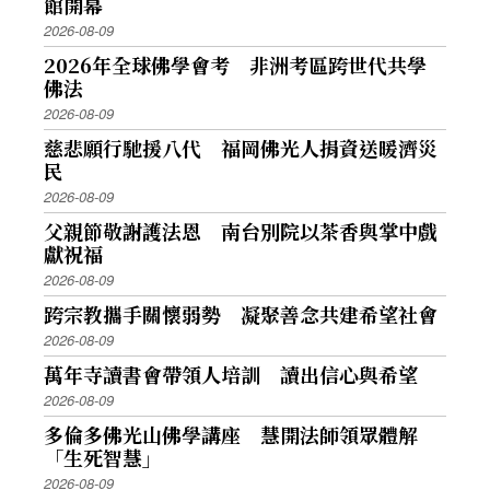
館開幕
2026-08-09
2026年全球佛學會考 非洲考區跨世代共學
佛法
2026-08-09
慈悲願行馳援八代 福岡佛光人捐資送暖濟災
民
2026-08-09
父親節敬謝護法恩 南台別院以茶香與掌中戲
獻祝福
2026-08-09
跨宗教攜手關懷弱勢 凝聚善念共建希望社會
2026-08-09
萬年寺讀書會帶領人培訓 讀出信心與希望
2026-08-09
多倫多佛光山佛學講座 慧開法師領眾體解
「生死智慧」
2026-08-09