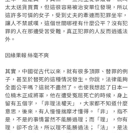
太太送貨買賣，但這很容易被治安單位發現，所以
這許多可憐的女子，受到丈夫的牽連而犯罪坐牢，
讓人不禁感嘆，這個世間哪裡有什麼公平？沒有犯
罪的人在那邊受苦受難，真正犯罪的人反而逍遙法
外。
因緣果報 絲毫不爽
其實，中國從古代以來，就有很多頂罪、替罪的例
子，甚至於替死的這種情況發生。你說，法律能夠
全面公平嗎？這就不盡然了。也使我想起了日本一
位楠木正成將軍，他在遭受冤屈死亡的時候，身上
留有五個字，「非理法權天」，大家都不知道什麼
意思，後來，有人慢慢揣摩才懂得。「非」，指不
是，不是的事情當然不能勝過理；而「理」，你有
理，卻不合法，所以理不能勝過法；「法」，是法