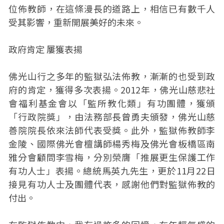
位佈教師，在這條漫長的道路上，相信已有數千人
受其影響，重新開展美好的未來。
政府肯定 屢獲表揚
佛光山行之多年的監獄弘法佈教，漸漸的也受到政
府的肯定，獲得多次表揚。2012年，佛光山慈悲社
會福利基金會以「監所教化類」有功團體，獲頒
「行政院獎」，由法務部長曾勇夫頒發，佛光山慈
善院院長依來法師代表受獎。此外，監獄佈教師李
金陵、國際佛光會檀講師楊秀梅及佛光會板橋區南
雅分會顧問李雪梅，分別榮膺「推展更生保護工作
有功人士」表揚。總統馬英九先生，更於11月22日
接見有功人士及團體代表，感謝他們對監獄佈教的
付出。