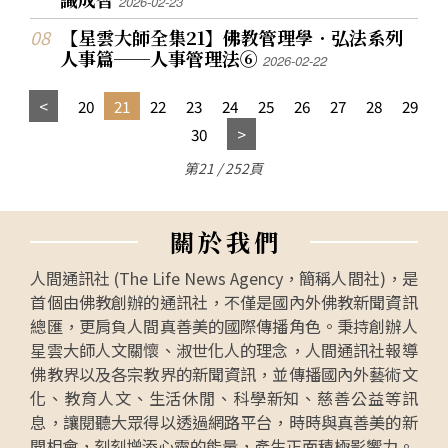
2026-02-23
【星雲大師全集21】佛教管理學．弘法系列
人事篇──人事管理法⑥
2026-02-22
20
21
22
23
24
25
26
27
28
29
30
第21 / 252頁
關
於
我
們
人間通訊社 (The Life News Agency，簡稱人間社)，是
首個由佛教創辦的通訊社，不僅是國內外佛教新聞資訊
總匯，更肩負人間真善美的國際傳播角色。秉持創辦人
星雲大師人文關懷、淑世化人的理念，人間通訊社報導
佛教界以及各宗教界的新聞資訊，並傳播國內外藝術文
化、教育人文、生活休閒、科學新知、慈善公益等訊
息，讓閱聽大眾得以透過網路平台，時時與真善美的新
聞相會，刻刻增添心靈的能量，產生正面積極影響力。