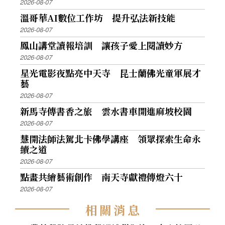
2026-08-07
溫哥華AI數位工作坊 提升弘法新技能
2026-08-07
鳳山講堂讀報培訓 讓孩子愛上閱讀妙方
2026-08-07
星光電影夜點亮中天寺 昆士蘭佛光童軍展才
藝
2026-08-07
新馬寺傳書香之旅 雲水書車開進麻坡校園
2026-08-07
慧開法師法駕北卡佛學講座 領眾探索生命永
續之道
2026-08-07
點畫共繪藝術創作 南天寺獻禮傳燈六十
2026-08-07
相
關
消
息