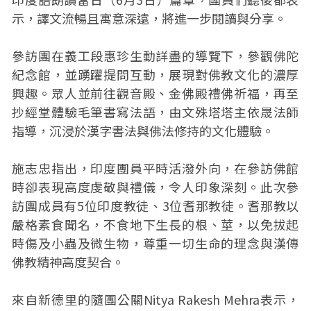
示，譯文流暢且寓意深遠，將進一步閱讀與分享。
參訪團在義工段惠珍生動詳盡的導覽下，參觀佛陀
紀念館，並踴躍提問互動，展現對佛教文化的濃厚
興趣。眾人並前往觀音殿、金佛殿禮佛祈福，再至
抄經堂體驗毛筆書寫法語，由文殊塔塔主依晟法師
指導，沉浸於漢字書法與佛法修持的文化體驗。
施志忠指出，印度團員平時活潑外向，在參訪佛館
時卻表現高度虔敬與禮儀，令人印象深刻。此次參
訪團成員有5位印度教徒、3位耆那教徒。耆那教以
嚴格素食聞名，不食地下生長的根、莖，以免拔起
時傷及小蟲及微生物，尊重一切生命的理念與漢傳
佛教精神高度契合。
來自新德里的隨團公關Nitya Rakesh Mehra表示，