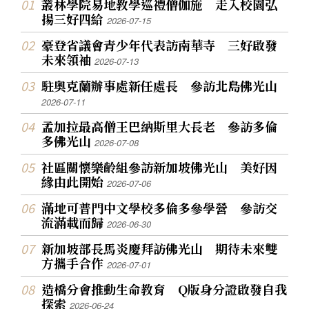
叢林學院易地教學巡禮僧伽施 走入校園弘
揚三好四給
2026-07-15
豪登省議會青少年代表訪南華寺 三好啟發
未來領袖
2026-07-13
駐奧克蘭辦事處新任處長 參訪北島佛光山
2026-07-11
孟加拉最高僧王巴納斯里大長老 參訪多倫
多佛光山
2026-07-08
社區關懷樂齡組參訪新加坡佛光山 美好因
緣由此開始
2026-07-06
滿地可普門中文學校多倫多參學營 參訪交
流滿載而歸
2026-06-30
新加坡部長馬炎慶拜訪佛光山 期待未來雙
方攜手合作
2026-07-01
造橋分會推動生命教育 Q版身分證啟發自我
探索
2026-06-24