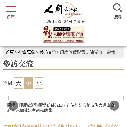
2026年08月07日 星期五
首頁
>
社會萬象
>
參訪交流
>
印度旅遊聯盟訪佛光山 宗教交流開啟觀光契機
參訪交流
大
中
小
字級
‹
›
圖說：印度旅遊聯盟參訪佛光山，在佛陀紀念館成佛大道上合
影。 人間社記者胡堯儲攝