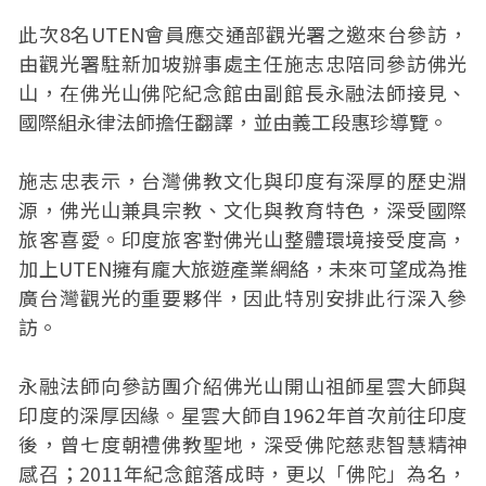
此次8名UTEN會員應交通部觀光署之邀來台參訪，
由觀光署駐新加坡辦事處主任施志忠陪同參訪佛光
山，在佛光山佛陀紀念館由副館長永融法師接見、
國際組永律法師擔任翻譯，並由義工段惠珍導覽。
施志忠表示，台灣佛教文化與印度有深厚的歷史淵
源，佛光山兼具宗教、文化與教育特色，深受國際
旅客喜愛。印度旅客對佛光山整體環境接受度高，
加上UTEN擁有龐大旅遊產業網絡，未來可望成為推
廣台灣觀光的重要夥伴，因此特別安排此行深入參
訪。
永融法師向參訪團介紹佛光山開山祖師星雲大師與
印度的深厚因緣。星雲大師自1962年首次前往印度
後，曾七度朝禮佛教聖地，深受佛陀慈悲智慧精神
感召；2011年紀念館落成時，更以「佛陀」為名，