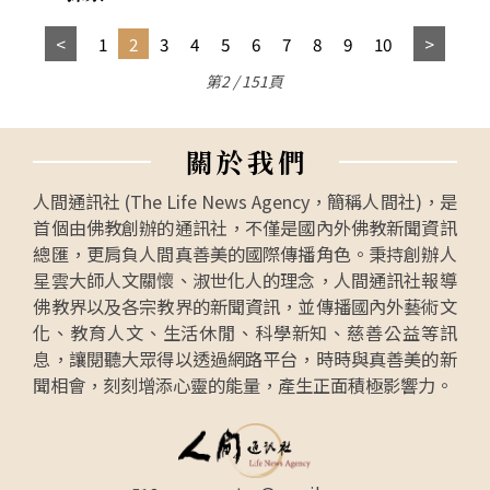
1
2
3
4
5
6
7
8
9
10
第2 / 151頁
關
於
我
們
人間通訊社 (The Life News Agency，簡稱人間社)，是
首個由佛教創辦的通訊社，不僅是國內外佛教新聞資訊
總匯，更肩負人間真善美的國際傳播角色。秉持創辦人
星雲大師人文關懷、淑世化人的理念，人間通訊社報導
佛教界以及各宗教界的新聞資訊，並傳播國內外藝術文
化、教育人文、生活休閒、科學新知、慈善公益等訊
息，讓閱聽大眾得以透過網路平台，時時與真善美的新
聞相會，刻刻增添心靈的能量，產生正面積極影響力。