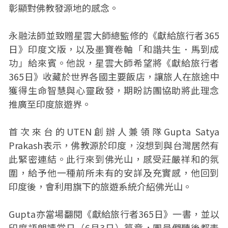
彰顯對佛教發源地的感念。
永融法師並致贈星雲大師總監修的《獻給旅行者365
日》印度文版，以及墨寶卷軸「和諧共生．馬到成
功」給來賓。他說，星雲大師希望將《獻給旅行者
365日》收藏於世界各國主要飯店，讓旅人在旅途中
獲得生命智慧與心靈啟發，期盼訪團協助將此理念
推廣至印度旅遊界。
首次來台的UTEN創辦人兼領隊Gupta Satya
Prakash表示，佛教源於印度，沒想到與台灣居然有
此緊密連結。此行來到佛光山，感受莊嚴祥和的氛
圍，給予他一種前所未有的安詳及充實感，他回到
印度後，會利用旗下的旅遊系統介紹佛光山。
Gupta亦當場翻閱《獻給旅行者365日》一書，並以
印度語朗讀當日（6月3日）篇章，團員們聽後都表