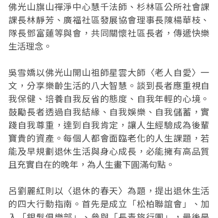
佛光山旗山禪淨中心慧千法師、杉林區公所社會課
課長林靜芳、廣福社區發展協會理事長陳楊華枝、
隊長鄧富蓮等與會，共同關懷社區長者，傳遞快樂
生活理念。
吳雪嬌以佛光山開山祖師星雲大師〈老人自愛〉一
文，分享樂齡生活的八大智慧。談到長者應重視自
我保健、培養自我反省的態度、自我年輕的心境。
鼓勵長者透過自我結緣、自我娛樂、自我儲蓄，實
踐自我尊重，達到自我肯定，讓人生經驗成為後輩
寶貴的資產。每個人都會面臨老化的人生課題，若
能及早規劃退休生活與身心成長，必能擁有高品質
且充實自在的晚年，為人生畫下圓滿句點。
呂劉麗紅則以〈退休的春天〉為題，提出退休生活
的四大行動指南。首先是成立「松柏聯誼會」、加
入「銀髮俱樂部」、參與「長青旅行團」，最後是