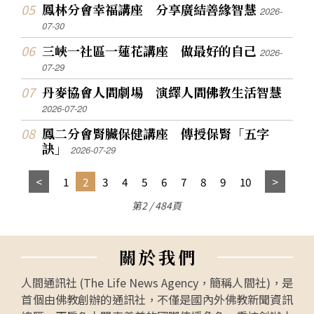
鳳林分會幸福講座 分享廣結善緣智慧
2026-
07-30
三峽一社區一蓮花講座 做最好的自己
2026-
07-29
丹麥協會人間劇場 演繹人間佛教生活智慧
2026-07-20
鳳二分會腎臟保健講座 傳授保腎「五字
訣」
2026-07-29
1
2
3
4
5
6
7
8
9
10
第2 / 484頁
關
於
我
們
人間通訊社 (The Life News Agency，簡稱人間社)，是
首個由佛教創辦的通訊社，不僅是國內外佛教新聞資訊