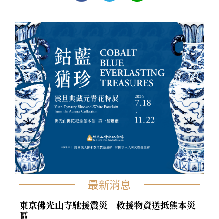
最新消息
東京佛光山寺馳援震災 救援物資送抵熊本災
區