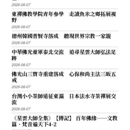
2026-08-07
東禪佛教學院青年參學 走讀魚米之鄉拓展視
野
2026-08-07
德州韓國普賢寺落成 體現世界宗教一家親
2026-08-07
中華佛光童軍泰北交流 追尋星雲大師弘法足
跡
2026-08-07
佛光山三寶寺重建落成 心保和尚主法三皈五
戒
2026-08-07
台灣小小茶師遠征東瀛 日本法水寺茶禪展交
流
2026-08-07
《星雲大師全集》【傳記】 百年佛緣──文教
篇．梵音遍天下4-2