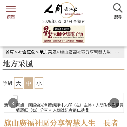
2026年08月07日 星期五
首頁
>
社會萬象
>
地方采風
>
旗山廣福社區分享智慧人生 長者迎快樂晚年
地方采風
大
中
小
字級
‹
›
圖說：國際佛光會檀講師林文輝（左）主持，人間佛教宣講員呂
劉麗紅（右）分享。 人間社記者張仁獻攝
旗山廣福社區分享智慧人生 長者