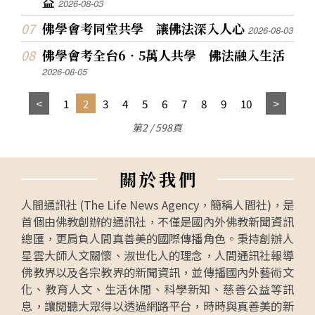
益
2026-08-03
佛學會考同堂共學 讓佛法深入人心
2026-08-03
佛學會考全台6‧5萬人共學 佛法融入生活
2026-08-05
1
2
3
4
5
6
7
8
9
10
第2 / 598頁
關
於
我
們
人間通訊社 (The Life News Agency，簡稱人間社)，是
首個由佛教創辦的通訊社，不僅是國內外佛教新聞資訊
總匯，更肩負人間真善美的國際傳播角色。秉持創辦人
星雲大師人文關懷、淑世化人的理念，人間通訊社報導
佛教界以及各宗教界的新聞資訊，並傳播國內外藝術文
化、教育人文、生活休閒、科學新知、慈善公益等訊
息，讓閱聽大眾得以透過網路平台，時時與真善美的新