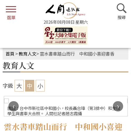
2026年08月08日 星期六
首頁
>
教育人文
>
雲水書車踏山而行 中和國小喜迎書香
教育人文
大
中
小
字級
‹
›
圖說：台中市新社區中和國小，校長聶台璋（第3排中）和全校
學生與書車大合照。 人間社記者趙志霞攝
雲水書車踏山而行 中和國小喜迎