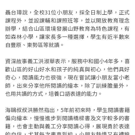
聶台璋說，全校31位小朋友，採全日制上學，正式
課程外，並設課輔和課照班等，並以開放教育理念
辦學，結合山區環境發展山野教育為特色課程，有
如森林小學，讓家長多一種選擇，學生有近半數來
自豐原、東勢區等就讀。
資深故事義工洪淑華表示，服務中和國小4年多，喜
歡山區的好山好水和孩子的純真與初心，他們具好
奇心，閱讀能力也很強，現在嘗試讓小朋友當小老
師，出來分享他所閱讀的繪本，除了訓練膽量外，
也用共讀的方式，培養口語表達的能力。
海鷗叔叔洪勝然指出，5年前初來時，學生閱讀書籍
偏向繪本，慢慢進步到閱讀橋樑書及文字較多的書
籍，也會主動與義工分享閱讀心得，展現勇於表達
的自信，尤其每次書車到校，小朋友熱情又有禮貌