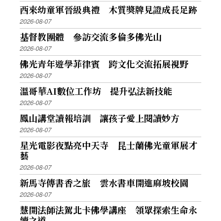
西來幼童軍晉級典禮 木質獎牌見證成長足跡
2026-08-07
基督教團體 參訪交流多倫多佛光山
2026-08-07
佛光青年遊學菲律賓 跨文化交流拓展視野
2026-08-07
溫哥華AI數位工作坊 提升弘法新技能
2026-08-07
鳳山講堂讀報培訓 讓孩子愛上閱讀妙方
2026-08-07
星光電影夜點亮中天寺 昆士蘭佛光童軍展才
藝
2026-08-07
新馬寺傳書香之旅 雲水書車開進麻坡校園
2026-08-07
慧開法師法駕北卡佛學講座 領眾探索生命永
續之道