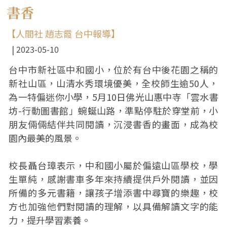
書香
【人間社 趙志霞 台中報導】
2023-05-10
台中市新社區中和國小，位於有台中後花園之稱的
新社山區，山清水秀環境優美，全校師生逾50人，
為一特偏迷你小學，5月10日佛光山惠中寺「雲水書
坊-行動圖書館」蜿蜒山路，準點停駐於穿堂前，小
朋友倆倆結伴共同閱讀，沉浸書香的畫面，成為校
園內最美的風景。
校長聶台璋表示，中和國小屬於偏遠山區學校，學
生單純，感謝書車多年來持續提供戶外閱讀，並因
所備的多元書籍，讓孩子增添書中尋寶的樂趣，校
方也加強他們對閱讀的理解，以具備解讀文字的能
力，提升學習素養。