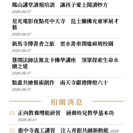
鳳山講堂讀報培訓 讓孩子愛上閱讀妙方
2026-08-07
星光電影夜點亮中天寺 昆士蘭佛光童軍展才
藝
2026-08-07
新馬寺傳書香之旅 雲水書車開進麻坡校園
2026-08-07
慧開法師法駕北卡佛學講座 領眾探索生命永
續之道
2026-08-07
點畫共繪藝術創作 南天寺獻禮傳燈六十
2026-08-07
相
關
消
息
正向教養增能研習 涵養幼兒教學基本功
2026-06-01
惠中寺義工講習 注入青銀共融新動能
2026-