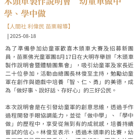
木頭車製作說明會 幼童軍做中
學、學中做
【人間社 利偉民 苗栗報導】
2025-08-18
為了準備參加幼童軍歡喜木頭車大賽及招募新團
員，苗栗佛光童軍團8月17日在大明寺舉辦「木頭車
製作說明會暨體驗團集會」，吸引幼童軍及家長近
二十位參加，活動由總團長林俊至主持，勉勵幼童
軍在創作與遊戲中培養「智、仁、勇」的美德，成
為「做好事、說好話、存好心」的三好公民。
本次說明會是在引發幼童軍的創意思維，透過手作
過程開發手眼協調能力，並從「做中學」、「學中
做」的歷程中，享受從無到有的成就感，培養持續
嘗試的信心。林俊至表示，透過木頭車的比賽，幼