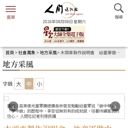
2026年08月08日 星期六
首頁
>
社會萬象
>
地方采風
>
木頭車製作說明會 幼童軍做中學、學中做
地方采風
大
中
小
字級
‹
›
圖說：苗栗佛光童軍團總團長林俊至勉勵幼童軍從「做中學」、
「學中做」的歷程中，享受從無到有的成就感，培養持續嘗試的
信心。 人間社記者利偉民攝