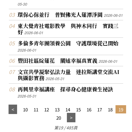
05-30
環保心保並行 普賢佛光人蓮潭淨園
2026-06-01
東大覺青社電影教學 與神木同行 實踐三
好
2026-06-01
多倫多青年團領養公園 守護環境從己開始
2026-06-01
豐田社區綻蓮花 闡述幸福真實義
2026-06-01
文宣共學凝聚弘法力量 達拉斯講堂交流AI
與攝影實務
2026-05-31
再興里幸福講座 探尋身心健康養生祕訣
2026-05-31
10
11
12
13
14
15
16
17
18
19
20
第19 / 485頁