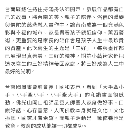
台南區總住持住持滿舟法師開示，參展作品都有自
己的故事，將台南的美、親子的陪伴、浴佛的體驗
與佛陀的慈悲融入畫作中，讓台南成為一個充滿色
彩與幸福的城市。家長帶著孩子親近信仰、薰習藝
術，更重要的是家長的陪伴會是孩子人生中最珍貴
的資產。此次寫生的主題是「三好」，每張畫作都
已展現出真善美、三好的精神，期許小藝術家們把
這次寫生的三好精神帶回家庭，將三好成為人生中
最好的光明。
台南國風畫會前會長王國和表示，看到「大手牽小
手、小手牽小手、小手牽大手」的和諧畫面很感
動，佛光山開山祖師星雲大師要大家身做好事、口
說好話、心存善意，人間佛教本身就是文化，文化
振興，國家才有希望。而親子活動是一種修養也是
教育，教育的成功能讓一切都成功。