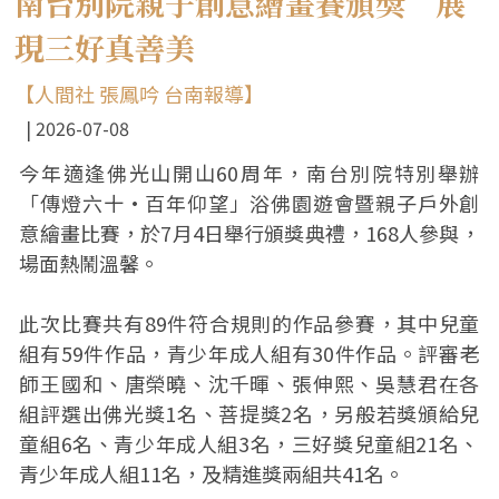
南台別院親子創意繪畫賽頒獎 展
現三好真善美
【人間社 張鳳吟 台南報導】
2026-07-08
今年適逢佛光山開山60周年，南台別院特別舉辦
「傳燈六十•百年仰望」浴佛園遊會暨親子戶外創
意繪畫比賽，於7月4日舉行頒獎典禮，168人參與，
場面熱鬧溫馨。
此次比賽共有89件符合規則的作品參賽，其中兒童
組有59件作品，青少年成人組有30件作品。評審老
師王國和、唐榮曉、沈千暉、張伸熙、吳慧君在各
組評選出佛光獎1名、菩提獎2名，另般若獎頒給兒
童組6名、青少年成人組3名，三好獎兒童組21名、
青少年成人組11名，及精進獎兩組共41名。