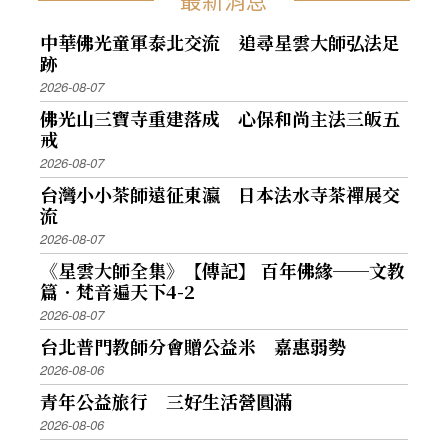
中華佛光童軍泰北交流 追尋星雲大師弘法足
跡
2026-08-07
佛光山三寶寺重建落成 心保和尚主法三皈五
戒
2026-08-07
台灣小小茶師遠征東瀛 日本法水寺茶禪展交
流
2026-08-07
《星雲大師全集》【傳記】 百年佛緣──文教
篇．梵音遍天下4-2
2026-08-07
台北普門教師分會贈公益米 嘉惠弱勢
2026-08-06
青年公益旅行 三好生活營圓滿
2026-08-06