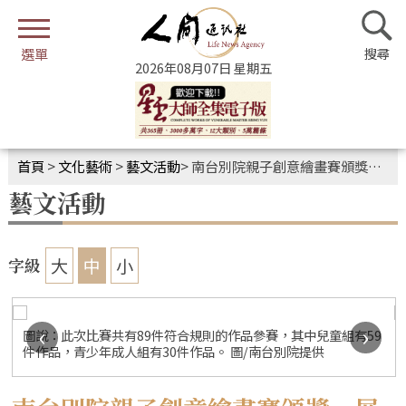
2026年08月07日 星期五
首頁
>
文化藝術
>
藝文活動
>
南台別院親子創意繪畫賽頒獎 展現三好真善美
藝文活動
大
中
小
字級
‹
›
圖說：此次比賽共有89件符合規則的作品參賽，其中兒童組有59
件作品，青少年成人組有30件作品。 圖/南台別院提供