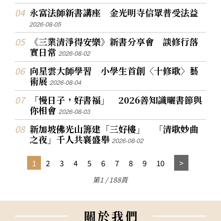
永富法師新書講座 金光明寺信眾普受法益
2026-08-05
《三業清淨得安樂》新書分享會 談修行落
實日常
2026-08-02
向星雲大師學習 小學生首創〈十修歌〉藝
術展
2026-08-04
「慢日子，好書福」 2026善知識曬書節與
你相會
2026-08-03
新加坡佛光山籌建「三好樓」 「清歌妙曲
之夜」千人共襄盛舉
2026-08-02
1
2
3
4
5
6
7
8
9
10
第1 / 188頁
關
於
我
們