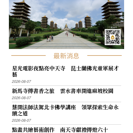
最新消息
星光電影夜點亮中天寺 昆士蘭佛光童軍展才
藝
2026-08-07
新馬寺傳書香之旅 雲水書車開進麻坡校園
2026-08-07
慧開法師法駕北卡佛學講座 領眾探索生命永
續之道
2026-08-07
點畫共繪藝術創作 南天寺獻禮傳燈六十