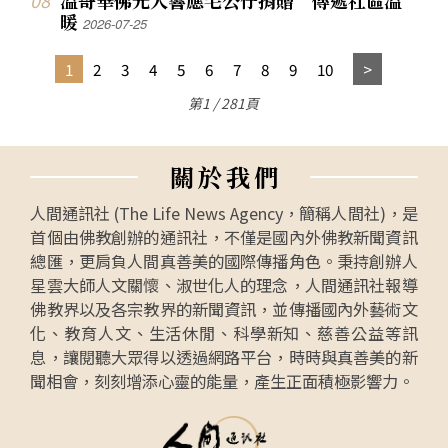
暖
2026-07-25
1
2
3
4
5
6
7
8
9
10
第1 / 281頁
關
於
我
們
人間通訊社 (The Life News Agency，簡稱人間社)，是
首個由佛教創辦的通訊社，不僅是國內外佛教新聞資訊
總匯，更肩負人間真善美的國際傳播角色。秉持創辦人
星雲大師人文關懷、淑世化人的理念，人間通訊社報導
佛教界以及各宗教界的新聞資訊，並傳播國內外藝術文
化、教育人文、生活休閒、科學新知、慈善公益等訊
息，讓閱聽大眾得以透過網路平台，時時與真善美的新
聞相會，刻刻增添心靈的能量，產生正面積極影響力。