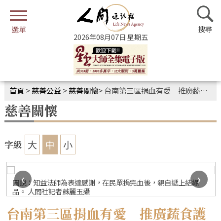
2026年08月07日 星期五
首頁
>
慈善公益
>
慈善關懷
>
台南第三區捐血有愛 推廣蔬食護生
慈善關懷
大
中
小
字級
‹
›
圖說：知益法師為表達感謝，在民眾捐完血後，親自遞上結緣
品。 人間社記者蘇麗玉攝
台南第三區捐血有愛 推廣蔬食護