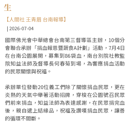
生
【人間社 王青眉 台南報導】
2026-07-04
國際佛光會中華總會台南第三督導區主辦，10個分
會聯合承辦「捐血報恩暨蔬食A計劃」活動，7月4日
在台南公園展開，募集到86袋血，南台別院社教監
院知益法師及督導長何春菊到場，為響應捐血活動
的民眾關懷與祝福。
承辦單位發動20位義工們除了關懷捐血民眾，更在
炎熱的天氣中舉著活動招牌，穿梭在公園號召民眾
們前來捐血，知益法師為表達感謝，在民眾捐完血
後，親自遞上結緣品，祝福及讚嘆捐血民眾，讓善
的循環不間斷。