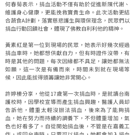
何春菊表示，捐血活動不僅有助於促進新陳代謝、
維護身心健康，更能挽救寶貴生命。此次活動更結
合蔬食A計劃，落實慈悲護生與環保理念，民眾們以
捐血行動回饋社會，體現了佛教自利利他的精神。
黃素紅是第一位到現場的民眾，她表示好幾次經過
捐血車時，她都想供獻自力，但有時證件沒帶，有
時是其他的問題，每次因緣都不具足，讓她都無法
如願，這一次是有備而來，時間未到就在現場等
候，因此能拔得頭籌讓她非常開心。
許婷榛分享，他從17歲第一次捐血時，是就讀台南
護校時，因學校宣導而產生捐血興趣，醫護人員却
告訴他，體重太輕沒辦法捐血，後來為了能夠捐
血，她在努力而持續的調養下，不但體重增加，氣
色也好看多了。自從開始捐血後，不管是在嘉義工
作，或回台南時，只要可以捐血，她都會加入捐血