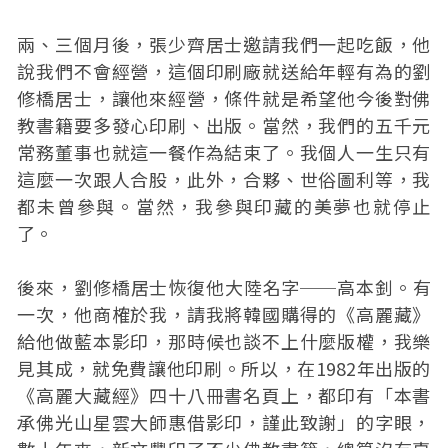
兩、三個月後，張少齊居士邀請我們一起吃飯，他
說我們不會經營，這個印刷廠就送給年輕有為的劉
修橋居士，讓他來經營，條件就是希望他今後對佛
教書籍要多發心印刷、出版。當然，我們的五千元
常務董事也就這一餐作為結束了。我個人一生只有
這麼一次跟人合股，此外，合夥、世俗圖利等，我
都未曾參與。當然，我參與印藏的美夢也就停止
了。
後來，劉修橋居士恢復他大陸名字──高本釗。有
一次，他商榷於我，請我將韓國購得的《高麗藏》
給他做藍本影印，那時候也談不上什麼版權，我樂
見其成，就免費讓他印刷。所以，在1982年出版的
《高麗大藏經》四十八冊書名頁上，都印有「本書
承佛光山星雲大師惠借影印，謹此致謝」的字眼，