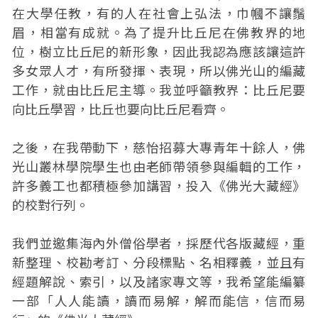
在大學任教，有的人在社會上弘法，巾幗不讓鬚
眉，相當有成就。為了提升比丘尼在佛教界的地
位，樹立比丘尼的新形象，因此我認為應該讓這許
多女眾人才，有所發揮、表現，所以佛光山的編藏
工作，就由比丘尼主導。我並呼籲教界：比丘尼要
向比丘學習，比丘也要向比丘尼看齊。
之後，在我帶動下，慈怡招募大專青年十餘人，佛
光山叢林學院學生也由老師帶領參與編輯的工作，
許多義工也都積極參加講習，投入《佛光大藏經》
的校對行列。
我們並邀集海內外僧俗學者，採歷代各版藏經，重
新整理、校勘考訂、分段標點、名相釋義，並且有
經題解說、索引，以及諸家專文等，我希望能編纂
一部「人人能讀，讀而易解，解而能信，信而易