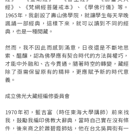
經》、《梵網經菩薩戒本》、《學佛行儀》等。
1965年，我創設了壽山佛學院，就讓學生每天早晚
諷誦一部經典，這樣下來，就可以讀到不同的經
典，也是一種閱藏。
然而，我不因此而感到滿意，日夜還是不斷地思
索、醞釀，認為佛學應有契合時代的方法與權巧，
才能中外融和、古今貫通。隨著時空的轉變，藏經
除了亟需保留原有的精粹，更應賦予新的時代意
義。
成立佛光大藏經編修委員會
1970年初，藍吉富（時任東海大學講師）前來找
我，鼓勵我編印佛教大辭典，當時自己實在沒有條
件，後來商之於蕭碧霞師姑，他在台北吳興街有一