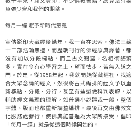
數十年來，新文豐印了不少佛教書籍，總算沒有辜
負張少齊和我們的期望。
每月一經 賦予新時代意義
宣傳影印大藏經後幾年，我一直在思索，佛法三藏
十二部浩瀚無邊，而歷朝刊行的佛經原典譯著，都
沒有加以分段標點，而且古文艱澀，名相術語繁
多，實在令有心學習之士，望而怯步，苦無入道之
門。於是，從1958年起，我就開始從藏經裡，找適
合大眾念誦的經文，然後將古式編排的經文予以重
新標點、分段、分行，甚至有些還做科判表解，以
輔助經文義理的理解，如普通小說體裁一般，整個
字體、版面也都重新調整編排，最後再交由佛教文
化服務處發行，使佛典能普遍為大眾所接受，倡印
「每月一經」就是從這個時候開始的。