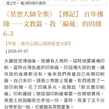
增之列。 圖/資料照片提供
《星雲大師全集》【傳記】 百年佛
緣──文教篇．我「編藏」的因緣
6-3
【作者：佛光山開山祖師星雲大師】
2026-07-07
大藏經宣傳過後，陸續有人預約，這時候要籌備印
刷，當時台灣各處的印刷廠，印這種大部的書，連
存放的倉庫都沒有。後來我們商量自己來開印刷
廠，自己來印。請張少齊居士策畫，到西德買了一
部印刷機，花了四萬多元，就開起「新文豐印刷
廠」印刷藏經；開這個印刷廠需要一些開發費用，
張居士就鼓勵我也參加一份，當時，我拿了五千元
台幣參加一股，也被選為常務董事。