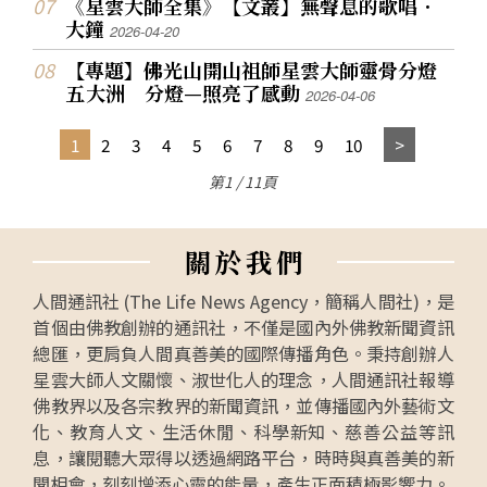
《星雲大師全集》【文叢】無聲息的歌唱．
大鐘
2026-04-20
【專題】佛光山開山祖師星雲大師靈骨分燈
五 大洲 分燈—照亮了感動
2026-04-06
1
2
3
4
5
6
7
8
9
10
第1 / 11頁
關
於
我
們
人間通訊社 (The Life News Agency，簡稱人間社)，是
首個由佛教創辦的通訊社，不僅是國內外佛教新聞資訊
總匯，更肩負人間真善美的國際傳播角色。秉持創辦人
星雲大師人文關懷、淑世化人的理念，人間通訊社報導
佛教界以及各宗教界的新聞資訊，並傳播國內外藝術文
化、教育人文、生活休閒、科學新知、慈善公益等訊
息，讓閱聽大眾得以透過網路平台，時時與真善美的新
聞相會，刻刻增添心靈的能量，產生正面積極影響力。