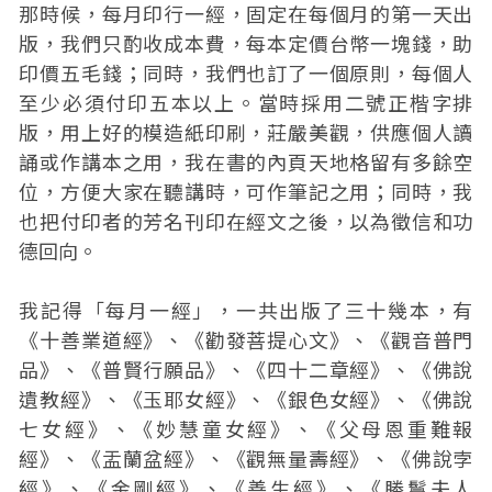
那時候，每月印行一經，固定在每個月的第一天出
版，我們只酌收成本費，每本定價台幣一塊錢，助
印價五毛錢；同時，我們也訂了一個原則，每個人
至少必須付印五本以上。當時採用二號正楷字排
版，用上好的模造紙印刷，莊嚴美觀，供應個人讀
誦或作講本之用，我在書的內頁天地格留有多餘空
位，方便大家在聽講時，可作筆記之用；同時，我
也把付印者的芳名刊印在經文之後，以為徵信和功
德回向。
我記得「每月一經」，一共出版了三十幾本，有
《十善業道經》、《勸發菩提心文》、《觀音普門
品》、《普賢行願品》、《四十二章經》、《佛說
遺教經》、《玉耶女經》、《銀色女經》、《佛說
七女經》、《妙慧童女經》、《父母恩重難報
經》、《盂蘭盆經》、《觀無量壽經》、《佛說孛
經》、《金剛經》、《善生經》、《勝鬘夫人