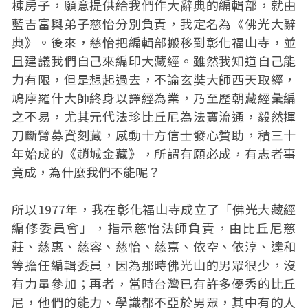
棟房子，願意提供給我們作大辭典的編輯部，就由
藍吉富與弟子慈怡分別負責，我定名為《佛光大辭
典》。後來，慈怡把編輯部搬移到彰化福山寺，並
且建議我們自己來編印大藏經。雖然我知道自己能
力有限，但是想起過去，不論玄奘大師西天取經，
鳩摩羅什大師終身以譯經為業，乃至歷朝藏經彙編
之不易，尤其元代法珍比丘尼為法寶流通，毅然揮
刀斷臂募資刻藏，感動十方信士發心贊助，積三十
年始成的《趙城金藏》，所謂有願必成，有志者事
竟成，為什麼我們不能呢？
所以1977年，我在彰化福山寺成立了「佛光大藏經
編修委員會」，指示慈怡法師負責，由比丘尼慈
莊、慈惠、慈容、慈怡、慈嘉、依空、依淳、達和
等擔任編輯委員，因為那時佛光山的男眾很少，沒
有力量參加；再者，當時台灣已有許多優秀的比丘
尼，他們的能力、學識都不亞於男眾，其中有的人