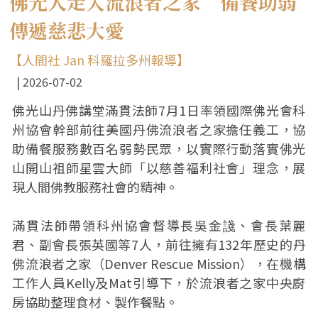
佛光人走入流浪者之家 備餐助弱
傳遞慈悲大愛
【人間社 Jan 科羅拉多州報導】
2026-07-02
佛光山丹佛講堂滿貫法師7月1日率領國際佛光會科
州協會幹部前往美國丹佛流浪者之家擔任義工，協
助備餐服務數百名弱勢民眾，以實際行動落實佛光
山開山祖師星雲大師「以慈善福利社會」理念，展
現人間佛教服務社會的精神。
滿貫法師帶領科州協會督導長吳金諓、會長葉麗
君、副會長張英國等7人，前往擁有132年歷史的丹
佛流浪者之家（Denver Rescue Mission），在機構
工作人員Kelly及Mat引導下，於流浪者之家中央廚
房協助整理食材、製作餐點。