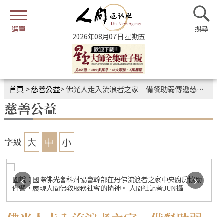
2026年08月07日 星期五
首頁
>
慈善公益
>
佛光人走入流浪者之家 備餐助弱傳遞慈悲大愛
慈善公益
大
中
小
字級
‹
›
圖說：國際佛光會科州協會幹部在丹佛流浪者之家中央廚房協助
備餐，展現人間佛教服務社會的精神。 人間社記者JUN攝