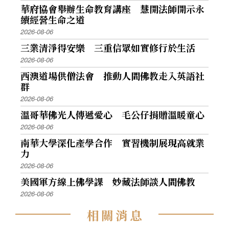
華府協會舉辦生命教育講座 慧開法師開示永
續經營生命之道
2026-08-06
三業清淨得安樂 三重信眾如實修行於生活
2026-08-06
西澳道場供僧法會 推動人間佛教走入英語社
群
2026-08-06
溫哥華佛光人傳遞愛心 毛公仔捐贈溫暖童心
2026-08-06
南華大學深化產學合作 實習機制展現高就業
力
2026-08-06
美國軍方線上佛學課 妙藏法師談人間佛教
2026-08-06
相
關
消
息