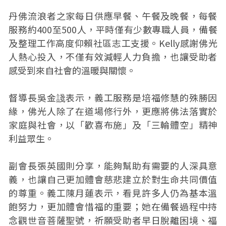
丹佛流浪者之家每日供應早餐、午餐及晚餐，每餐
服務約400至500人，平時僅有少數專職人員，備餐
及整理工作高度仰賴社區志工支援。Kelly感謝佛光
人熱心投入，不僅有效減輕人力負擔，也讓受助者
感受到來自社會的溫暖與關懷。
督導長吳金諓表示，義工服務是培福修慧的殊勝因
緣，佛光人除了在道場修行外，更應將佛法落實於
家庭與社會，以「歡喜布施」及「三輪體空」精神
利益眾生。
副會長張英國則分享，能夠幫助有需要的人深具意
義，也讓自己更加體會慈悲建立於對生命共同價值
的尊重。義工陳月蓮表示，看見許多人仍為基本溫
飽努力，更加體會惜福的重要；她在備餐過程中持
念觀世音菩薩聖號，祈願受助者早日脫離困境、福