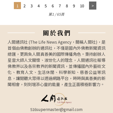
1
2
3
4
5
6
7
8
9
10
第1 / 65頁
關
於
我
們
人間通訊社 (The Life News Agency，簡稱人間社)，是
首個由佛教創辦的通訊社，不僅是國內外佛教新聞資訊
總匯，更肩負人間真善美的國際傳播角色。秉持創辦人
星雲大師人文關懷、淑世化人的理念，人間通訊社報導
佛教界以及各宗教界的新聞資訊，並傳播國內外藝術文
化、教育人文、生活休閒、科學新知、慈善公益等訊
息，讓閱聽大眾得以透過網路平台，時時與真善美的新
聞相會，刻刻增添心靈的能量，產生正面積極影響力。
516supermaster@gmail.com