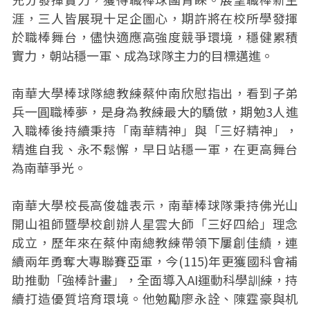
涯，三人皆展現十足企圖心，期許將在校所學發揮
於職棒舞台，儘快適應高強度競爭環境，穩健累積
實力，朝站穩一軍、成為球隊主力的目標邁進。
南華大學棒球隊總教練蔡仲南欣慰指出，看到子弟
兵一圓職棒夢，是身為教練最大的驕傲，期勉3人進
入職棒後持續秉持「南華精神」與「三好精神」，
精進自我、永不鬆懈，早日站穩一軍，在更高舞台
為南華爭光。
南華大學校長高俊雄表示，南華棒球隊秉持佛光山
開山祖師暨學校創辦人星雲大師「三好四給」理念
成立，歷年來在蔡仲南總教練帶領下屢創佳績，連
續兩年勇奪大專聯賽亞軍，今(115)年更獲國科會補
助推動「強棒計畫」，全面導入AI運動科學訓練，持
續打造優質培育環境。他勉勵廖永詮、陳霆豪與机