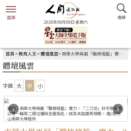
2026年08月08日 星期六
首頁
>
教育人文
>
體壇風雲
>
南華大學再展「職棒搖籃」實力 3將獲中職指名
體壇風雲
大
中
小
字級
‹
›
圖說：南華大學再展「職棒搖籃」實力，「二刀流」好手廖永詮
以第一輪第二順位獲味全龍指名，成為本屆選秀榜眼。 圖/佛光
山南華大學提供