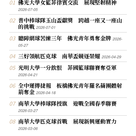
佛光大學女籃菲律賓交流 展現堅韌精神
2026-07-05
普中棒球隊玉山盃獻獎 跨越一座又一座山
的挑戰
2026-07-01
聽障網球苦練三年 佛光青年勇奪金牌
2026-
05-27
三好領航匹克球 南華盃競逐榮耀
2026-04-29
光明大學一分飲恨 菲國籃球聯賽奪亞軍
2026-04-21
全中運傳捷報 板橋佛光青年羅名蓨團體射
箭奪金
2026-04-18
南華大學棒球隊授旗 迎戰全國春季聯賽
2026-03-27
南華大學匹克球首戰 展現新興運動實力
2026-03-06