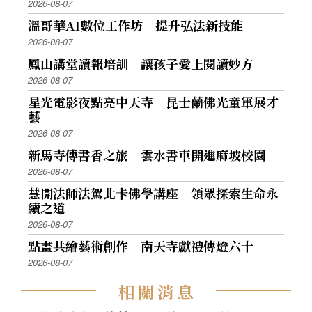
2026-08-07
溫哥華AI數位工作坊 提升弘法新技能
2026-08-07
鳳山講堂讀報培訓 讓孩子愛上閱讀妙方
2026-08-07
星光電影夜點亮中天寺 昆士蘭佛光童軍展才
藝
2026-08-07
新馬寺傳書香之旅 雲水書車開進麻坡校園
2026-08-07
慧開法師法駕北卡佛學講座 領眾探索生命永
續之道
2026-08-07
點畫共繪藝術創作 南天寺獻禮傳燈六十
2026-08-07
相
關
消
息