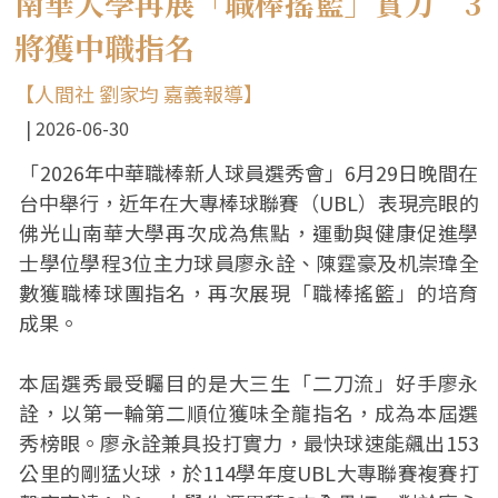
南華大學再展「職棒搖籃」實力 3
將獲中職指名
【人間社 劉家均 嘉義報導】
2026-06-30
「2026年中華職棒新人球員選秀會」6月29日晚間在
台中舉行，近年在大專棒球聯賽（UBL）表現亮眼的
佛光山南華大學再次成為焦點，運動與健康促進學
士學位學程3位主力球員廖永詮、陳霆豪及机崇瑋全
數獲職棒球團指名，再次展現「職棒搖籃」的培育
成果。
本屆選秀最受矚目的是大三生「二刀流」好手廖永
詮，以第一輪第二順位獲味全龍指名，成為本屆選
秀榜眼。廖永詮兼具投打實力，最快球速能飆出153
公里的剛猛火球，於114學年度UBL大專聯賽複賽打