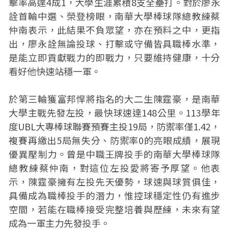
擊率高達4成1，大學生涯累積8支全壘打。對於廖永
詮首輪中選、榮登榜眼，南華大學棒球隊總教練蔡
仲南表示，此結果不負眾望，亦在預料之中，更指
出，廖永詮無論投球、打擊或守備皆具職棒水準，
是能立即貢獻戰力的即戰力，只要維持健康，十分
看好他快速站穩一軍。
於第三輪獲富邦悍將指名的大二生陳霆豪，是南華
大學主戰先發左投，最快球速達148公里。113學年
度UBL大專棒球聯賽預賽主投19局，防禦率僅1.42，
複賽再繳出5局無失分、防禦率0的亮眼成績，展現
優異壓制力。曾是中職王牌投手的南華大學棒球隊
總教練蔡仲南，對這位左投愛將寄予厚望。他表
示，陳霆豪擁有左投先天優勢，球速與球質俱佳，
具備成為職棒投手的潛力，惟控球穩定性仍有進步
空間，若能在職棒接受完整培養與歷練，未來有望
成為一軍主力先發投手。