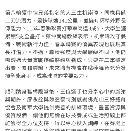
第八輪獲中信兄弟指名的大三生机崇瑋，同樣具備
二刀流潛力，最快球速141公里，並擁有精準外野長
傳能力。115年春季聯賽打擊率高達3成5，大學生涯
累積5支全壘打。蔡仲南總教練表示，机崇瑋攻守兼
備、戰術執行力佳，春季聯賽的優異表現也展現其
長打潛力。不過，職棒強度與大學層級不同，他仍
需透過大量實戰持續磨練與養成，只要在二軍穩定
出賽、累積經驗，未來將有機會在職棒舞台充分發
揮全能身手，成為球隊的重要戰力。
順利躋身職棒殿堂後，三位選手也分享心中的感謝
與期許。廖永詮與陳霆豪特別感謝佛光山三好體育
協會及南華大學提供完善的訓練環境、豐富資源與
優質設備，讓他們無論在球技養成或生活照顧上都
能獲得全方位支持，得以專心投入訓練，在賽場上
充分發揮實力，獲得職棒球團青睞。展望職棒新生