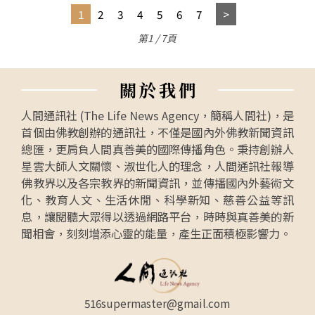
1
2
3
4
5
6
7
第1 / 7頁
關
於
我
們
人間通訊社 (The Life News Agency，簡稱人間社)，是
首個由佛教創辦的通訊社，不僅是國內外佛教新聞資訊
總匯，更肩負人間真善美的國際傳播角色。秉持創辦人
星雲大師人文關懷、淑世化人的理念，人間通訊社報導
佛教界以及各宗教界的新聞資訊，並傳播國內外藝術文
化、教育人文、生活休閒、科學新知、慈善公益等訊
息，讓閱聽大眾得以透過網路平台，時時與真善美的新
聞相會，刻刻增添心靈的能量，產生正面積極影響力。
516supermaster@gmail.com