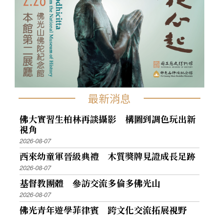
最新消息
佛大實習生柏林再談攝影 構圖到調色玩出新
視角
2026-08-07
西來幼童軍晉級典禮 木質獎牌見證成長足跡
2026-08-07
基督教團體 參訪交流多倫多佛光山
2026-08-07
佛光青年遊學菲律賓 跨文化交流拓展視野