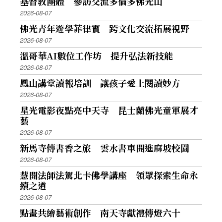
基督教團體 參訪交流多倫多佛光山
2026-08-07
佛光青年遊學菲律賓 跨文化交流拓展視野
2026-08-07
溫哥華AI數位工作坊 提升弘法新技能
2026-08-07
鳳山講堂讀報培訓 讓孩子愛上閱讀妙方
2026-08-07
星光電影夜點亮中天寺 昆士蘭佛光童軍展才
藝
2026-08-07
新馬寺傳書香之旅 雲水書車開進麻坡校園
2026-08-07
慧開法師法駕北卡佛學講座 領眾探索生命永
續之道
2026-08-07
點畫共繪藝術創作 南天寺獻禮傳燈六十