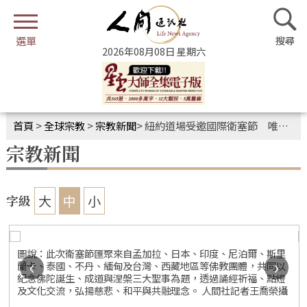
2026年08月08日 星期六
首頁
>
全球宗教
>
宗教新聞
>
紐約道場受邀國際衛塞節 唯一發聲比丘尼
宗教新聞
大
中
小
字級
圖說：此次衛塞節匯聚來自孟加拉、日本、印度、尼泊爾、斯里
‹
›
蘭卡、泰國、不丹、緬甸及台灣、西藏地區等佛教團體，共同以
紀念佛陀誕生、成道與涅槃三大聖事為題，透過誦經祈福、點燈
及文化交流，弘揚慈悲、和平與共融理念。 人間社記者王喬榮攝