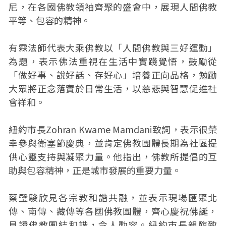
尼，在各國佛教領袖齊聚的盛會中，展現人間佛教
平等、包容的精神。
有霖法師代表大乘佛教以「人間佛教與三好運動」
為題，表示佛法重視在生活中實踐覺悟，鼓勵從
「做好事、說好話、存好心」培養正向品格，勉勵
大眾將正念落實於日常生活，以慈悲與智慧促進社
會祥和。
紐約市長Zohran Kwame Mamdani致詞，表示很榮
幸參與衛塞節慶典，並肯定佛教團體長期為社區提
供心靈支持與凝聚力量。他指出，佛教所提倡的互
助與包容精神，正是城市發展的重要力量。
蔡璧駿欣見各宗教和諧共融，並表示現場匯聚北
傳、南傳、藏傳等各國佛教團體，齊心慶祝佛誕，
見證佛教團結和諧，令人動容。紐約市長親臨致