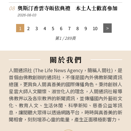
奧斯汀香雲寺皈依典禮 本土人士歡喜參加
2026-08-03
1
2
3
4
5
6
7
8
9
10
第1 / 289頁
關
於
我
們
人間通訊社 (The Life News Agency，簡稱人間社)，是
首個由佛教創辦的通訊社，不僅是國內外佛教新聞資訊
總匯，更肩負人間真善美的國際傳播角色。秉持創辦人
星雲大師人文關懷、淑世化人的理念，人間通訊社報導
佛教界以及各宗教界的新聞資訊，並傳播國內外藝術文
化、教育人文、生活休閒、科學新知、慈善公益等訊
息，讓閱聽大眾得以透過網路平台，時時與真善美的新
聞相會，刻刻增添心靈的能量，產生正面積極影響力。