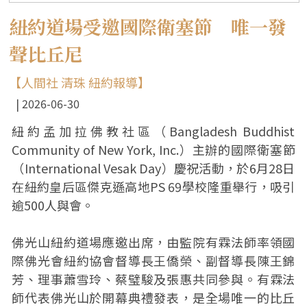
紐約道場受邀國際衛塞節 唯一發
聲比丘尼
【人間社 清珠 紐約報導】
2026-06-30
紐約孟加拉佛教社區（Bangladesh Buddhist
Community of New York, Inc.）主辦的國際衛塞節
（International Vesak Day）慶祝活動，於6月28日
在紐約皇后區傑克遜高地PS 69學校隆重舉行，吸引
逾500人與會。
佛光山紐約道場應邀出席，由監院有霖法師率領國
際佛光會紐約協會督導長王僑榮、副督導長陳王錦
芳、理事蕭雪玲、蔡璧駿及張惠共同參與。有霖法
師代表佛光山於開幕典禮發表，是全場唯一的比丘