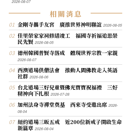
2026-08-07
相
關
消
息
金剛寺攜手友宮 廣推世界神明聯誼
2026-08-05
佳里榮家家祠修繕竣工 福國寺祈福追思榮
民先賢
2026-08-05
德州韓國普賢寺落成 體現世界宗教一家親
2026-08-07
西澳道場供僧法會 推動人間佛教走入英語
社群
2026-08-06
台北道場三好兒童暨佛光寶寶祝福禮 三好
精神向下扎根
2026-07-28
加州法身寺禪堂奠基 西來寺受邀出席
2026-
08-04
紐約道場三皈五戒 近200位新戒子開啟生命
新篇章
2026-08-04