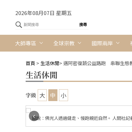
2026年08月07日 星期五
大師專區
全球宗教
國際兩岸
首頁
>
生活休閒
>
邁阿密復蔬公益路跑 串聯生態
生活休閒
大
中
小
字級
‹
社記者梅寒
圖說：佛光人透過健走、慢跑親近自然。 人間社記