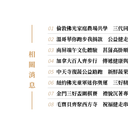
倫敦佛光家庭農場共學 三代
溫哥華你跑步我捐款 公益健
南屏端午文化體驗 菖蒲高掛
相
加拿大百人齊步行 傳遞健康
關
中天寺復蔬公益路跑 新鮮蔬
消
紐約佛光童軍迷你奧運 三好
息
金門三好盃圍棋賽 禮貌沉著
毛寶貝齊聚西方寺 祝福健走