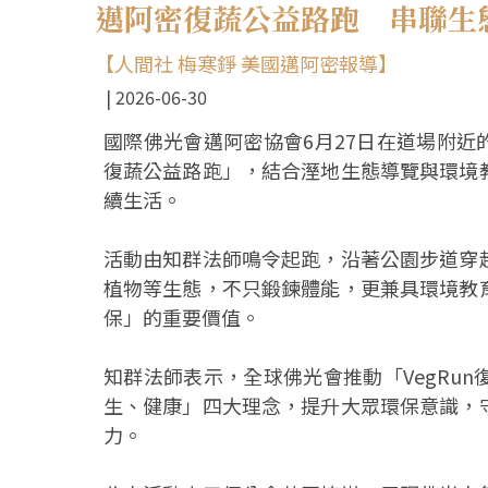
邁阿密復蔬公益路跑 串聯生
【人間社 梅寒錚 美國邁阿密報導】
2026-06-30
國際佛光會邁阿密協會6月27日在道場附近的「志願
復蔬公益路跑」，結合溼地生態導覽與環境
續生活。
活動由知群法師鳴令起跑，沿著公園步道穿
植物等生態，不只鍛鍊體能，更兼具環境教
保」的重要價值。
知群法師表示，全球佛光會推動「VegRu
生、健康」四大理念，提升大眾環保意識，
力。