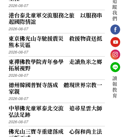
追
2026-08-07
蹤
我
港台泰北童軍交流服務之旅 以服務串
們
起國際情誼
2026-08-07
東京佛光山寺馳援震災 救援物資送抵
熊本災區
2026-08-07
東禪佛教學院青年參學 走讀魚米之鄉
拓展視野
2026-08-07
讀
報
德州韓國普賢寺落成 體現世界宗教一
教
家親
育
2026-08-07
中華佛光童軍泰北交流 追尋星雲大師
弘法足跡
2026-08-07
佛光山三寶寺重建落成 心保和尚主法