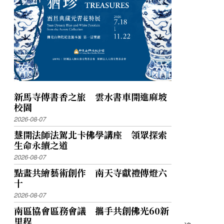
新馬寺傳書香之旅 雲水書車開進麻坡
校園
2026-08-07
慧開法師法駕北卡佛學講座 領眾探索
生命永續之道
2026-08-07
點畫共繪藝術創作 南天寺獻禮傳燈六
十
2026-08-07
南區協會區務會議 攜手共創佛光60新
里程