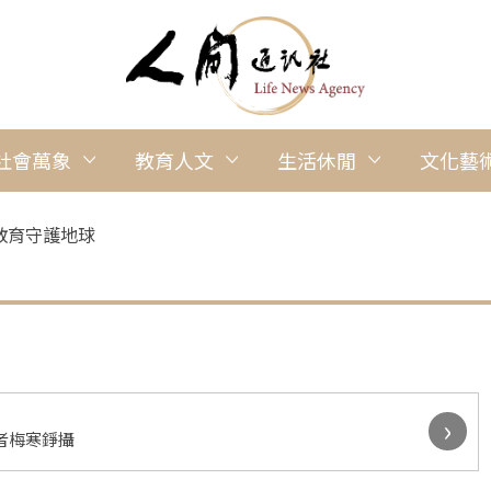
社會萬象
教育人文
生活休閒
文化藝
教育守護地球
›
者梅寒錚攝