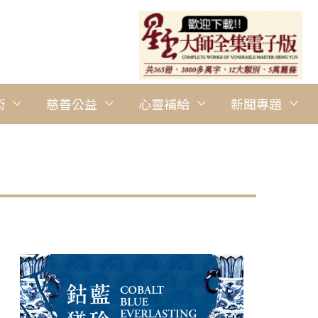
術
慈善公益
心靈補給
新聞專題
圖說：參與路跑者在木棧橋上觀賞生態。 人間社記者梅寒錚攝