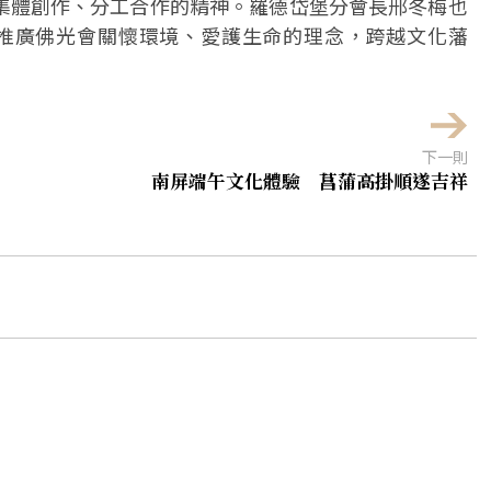
集體創作、分工合作的精神。羅德岱堡分會長邢冬梅也
un推廣佛光會關懷環境、愛護生命的理念，跨越文化藩
下一則
南屏端午文化體驗 菖蒲高掛順遂吉祥