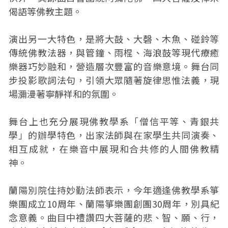
偈語等佛教主題。
演出另一大特色，是將大鼓、大磬、木魚、碰鈴等
傳統佛教法器，與管鐘、雨棍、海浪鼓等現代療癒
樂器巧妙融和，營造層次豐富的音樂意境。舞台同
步投影歌詞法句，引領大眾隨著旋律思惟法義，現
場瀰漫著寧靜祥和的氛圍。
舞台上也充分展現佛教學系「僧信平等、青銀共
學」的辦學特色，出家法師與在家學生共同演奏、
相互成就，在樂音中展現和合共修的人間佛教精
神。
蘭陽別院住持妙勤法師表示，今年適逢佛教學系箏
樂團成立10周年、蘭陽箏樂團創團30周年，別具紀
念意義。曲目中禮讚四大菩薩的悲、智、願、行，