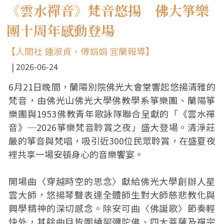
《雲水禪音》梵音悠揚 佛大箏樂
團十周年感動登場
【人間社 鍾淑貞、傅娟娟 宜蘭報導】
2026-06-24
6月21日晚間，蘭陽別院佛光大會堂響起悠揚清雅的
梵音，由佛光山佛光大學佛教學系箏樂團、蘭陽箏
樂團與1953佛教青年歌詠隊聯合呈獻的「《雲水禪
音》─2026箏樂梵音聆賞之夜」盛大登場。清淨莊
嚴的箏音與梵唱，吸引近300位民眾聆賞，在盛夏夜
裡共享一場安頓身心的音樂饗宴。
開場曲〈穿越時空的思念〉獻給佛光大學創辦人星
雲大師，悠揚琴聲表達全體師生對大師慈悲教化與
興學精神的深切感念。除安可曲〈佛誕歌〉節奏輕
快外，其餘曲目皆圍繞阿彌陀佛、四大菩薩及禪宗