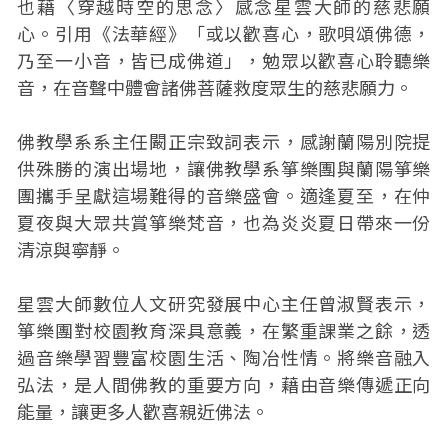
也藉〈穿越時空的思念〉感念星雲大師的慈悲願
心。引用《法華經》「或以歡喜心，歌唄頌佛德，
乃至一小音，皆已成佛道」，勉眾以歡喜心聆聽樂
音，在音聲中體會諸佛菩薩救度眾生的慈悲願力。
佛教學系系主任闞正宗致詞表示，感謝蘭陽別院提
供殊勝的演出場地，讓佛教學系箏樂團與蘭陽箏樂
團攜手呈獻這場難得的音樂盛會。適逢夏至，在仲
夏夜與大眾共賞箏樂梵音，也為炎炎夏日帶來一份
清涼與寧靜。
星雲大師數位人文研究發展中心主任曾淑賢表示，
箏樂團對校園教育深具意義，在繁重課業之餘，透
過音樂學習豐富校園生活、陶冶性情。將樂音融入
弘法，是人間佛教的重要方向，藉由音樂傳遞正向
能量，讓更多人歡喜親近佛法。