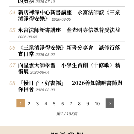
的奧祕
2026-07-10
新店禪淨中心新書講座 永富法師談《三業
清淨得安樂》
2026-08-05
永富法師新書講座 金光明寺信眾普受法益
2026-08-05
《三業清淨得安樂》新書分享會 談修行落
實日常
2026-08-02
向星雲大師學習 小學生首創〈十修歌〉藝
術展
2026-08-04
「慢日子，好書福」 2026善知識曬書節與
你相會
2026-08-03
1
2
3
4
5
6
7
8
9
10
第1 / 188頁