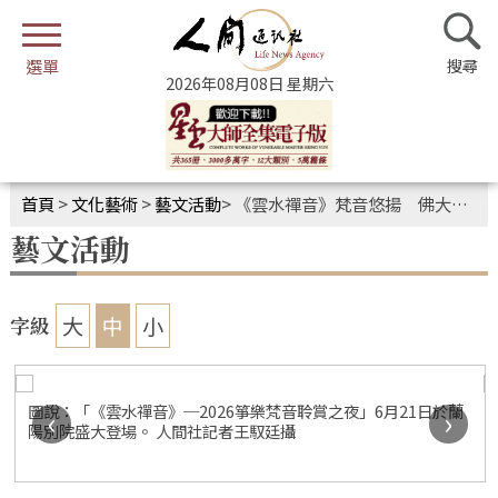
2026年08月08日 星期六
首頁
>
文化藝術
>
藝文活動
>
《雲水禪音》梵音悠揚 佛大箏樂團十周年感動登場
藝文活動
大
中
小
字級
圖說：「《雲水禪音》─2026箏樂梵音聆賞之夜」6月21日於蘭
‹
›
陽別院盛大登場。 人間社記者王馭廷攝