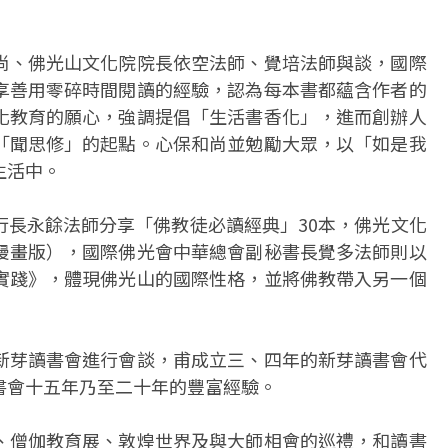
尚、佛光山文化院院長依空法師、覺培法師與談，國際
享善用零碎時間閱讀的經驗，認為每本書都蘊含作者的
化教育的願心，強調提倡「生活書香化」，進而創辦人
「聞思修」的起點。心保和尚並勉勵大眾，以「如是我
生活中。
行長永餘法師分享「佛教徒必讀經典」30本，佛光文化
漫畫版），國際佛光會中華總會副秘書長覺多法師則以
實踐》，體現佛光山的國際性格，並將佛教帶入另一個
新芽讀書會進行會談，甫成立三、四年的新芽讀書會代
書會十五年乃至二十年的豐富經驗。
、僧伽教育展、敦煌世界及與大師相會的巡禮，和讀書