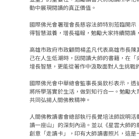
動中展現閱讀的真正價值。
國際佛光會署理會長慈容法師特別蒞臨開示
得智慧滋養，增長福報，勉勵大家持續閱讀
高雄市政府市政顧問楊孟凡代表高雄市長陳
己在人生低潮時，因閱讀大師的書籍，在「
增長智慧，更能從著作中汲取面對人生挑戰
國際佛光會中華總會監事長吳欽杉表示，透
將所學落實於生活，做到知行合一。勉勵大
共同弘揚人間佛教精神。
人間佛教讀書會總部執行長覺培法師說明活
讀一座山」的深刻內涵。並以《星雲大師的
創意「走讀卡」，印有大師讀書照片，這是