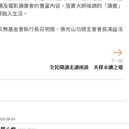
讀及電影讀書會的豐富內容，落實大師強調的「讀書」
要融入生活。
文教基金會執行長莊祝娥、佛光山功德主會會長滿益法
下一則
全民閱讀走讀座談 共探永續之道
026-08-04
智慧心燈