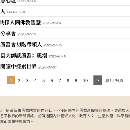
2026-07-28
領人
2026-07-24
 共探人間佛教智慧
2026-07-20
讀分享會
2026-07-13
文讀書會初階帶領人
2026-07-13
星雲大師談讀書》風潮
2026-07-10
在閱讀中探索世界
2026-07-01
1
2
3
4
5
6
7
8
9
10
第1 / 94頁
ncy，簡稱人間社)，是首個由佛教創辦的通訊社，不僅是國內外佛教新聞資訊總匯，
各宗教界的新聞資訊，並傳播國內外藝術文化、教育人文、生活休閒、科學新
生正面積極影響力。