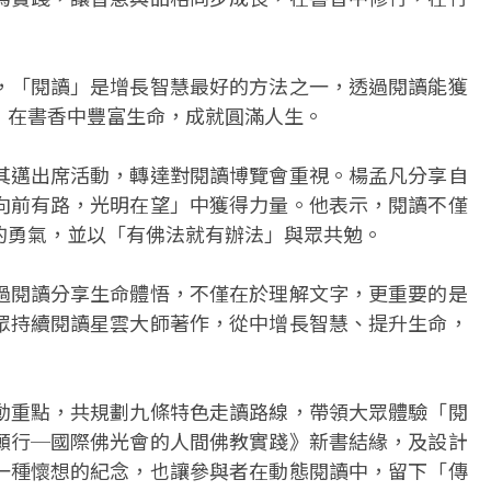
，「閱讀」是增長智慧最好的方法之一，透過閱讀能獲
，在書香中豐富生命，成就圓滿人生。
其邁出席活動，轉達對閱讀博覽會重視。楊孟凡分享自
向前有路，光明在望」中獲得力量。他表示，閱讀不僅
的勇氣，並以「有佛法就有辦法」與眾共勉。
過閱讀分享生命體悟，不僅在於理解文字，更重要的是
眾持續閱讀星雲大師著作，從中增長智慧、提升生命，
動重點，共規劃九條特色走讀路線，帶領大眾體驗「閱
願行─國際佛光會的人間佛教實踐》新書結緣，及設計
一種懷想的紀念，也讓參與者在動態閱讀中，留下「傳