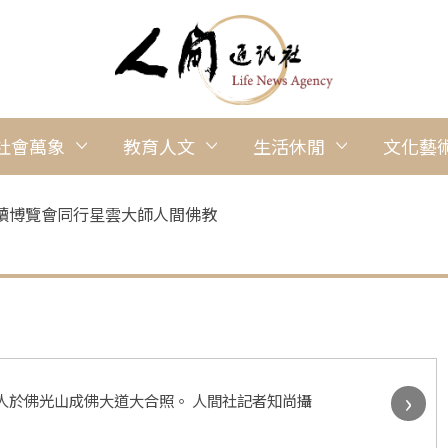
社會萬象
教育人文
生活休閒
文化藝
讀博覽會同行星雲大師人間佛教
›
書人於佛光山成佛大道大合照。 人間社記者知尚攝