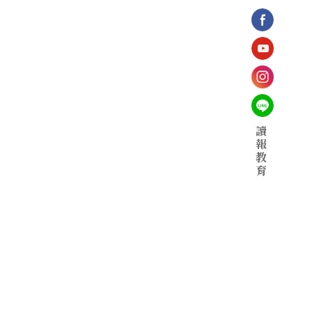
讀
報
教
育