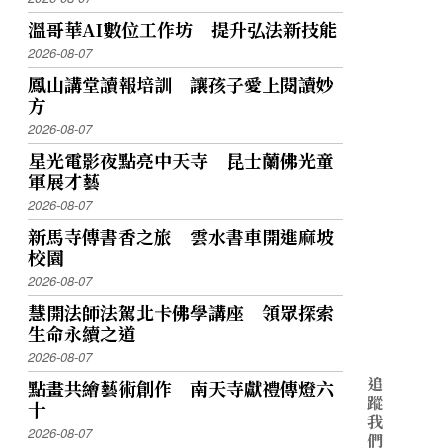
溫哥華AI數位工作坊 提升弘法新技能
2026-08-07
鳳山講堂讀報培訓 讓孩子愛上閱讀妙
方
2026-08-07
星光電影夜點亮中天寺 昆士蘭佛光童
軍展才藝
2026-08-07
新馬寺傳書香之旅 雲水書車開進麻坡
校園
2026-08-07
慧開法師法駕北卡佛學講座 領眾探索
生命永續之道
2026-08-07
追
點畫共繪藝術創作 南天寺獻禮傳燈六
蹤
十
我
2026-08-07
們