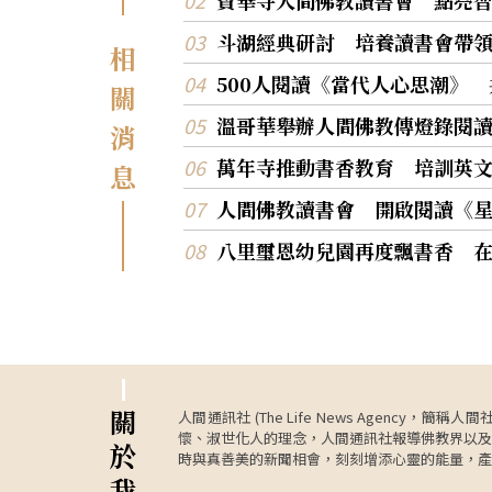
斗湖經典研討 培養讀書會帶
相
500人閱讀《當代人心思潮》
關
溫哥華舉辦人間佛教傳燈錄閱
消
萬年寺推動書香教育 培訓英
息
人間佛教讀書會 開啟閱讀《
八里璽恩幼兒園再度飄書香 
關
人間通訊社 (The Life News Age
懷、淑世化人的理念，人間通訊社報導佛教界以及
於
時與真善美的新聞相會，刻刻增添心靈的能量，產
我