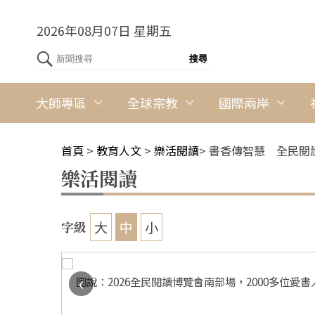
2026年08月07日 星期五
大師專區
全球宗教
國際兩岸
首頁
>
教育人文
>
樂活閱讀
>
書香傳智慧 全民閱
樂活閱讀
大
中
小
字級
‹
圖說：2026全民閱讀博覽會南部場，2000多位愛