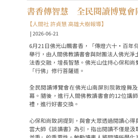
書香傳智慧 全民閱讀博覽會
【人間社 許貞慧 高雄大樹報導】
2026-06-21
6月21日佛光山飄書香，「傳燈六十•百年
舉行，由人間佛教讀書會與財團法人佛光淨土
法香交融，增長智慧。佛光山住持心保和尚
「行佛」修行菩薩道。
全民閱讀博覽會在佛光山南屏別院敦煌舞及
幕。隨後，進行人間佛教讀書會的12位講
禮，進行好書交換。
心保和尚致詞提到，與會大眾透過閱讀心得
雲大師《談讀書》為引，指出閱讀不僅是汲
並重」的重要性。勉勵讀書人將閱讀所學化