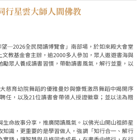
同行星雲大師人間佛教
仰望─2026全民閱讀博覽會」南部場，於如來殿大會堂
文教基金會主辦，逾2000多人參加，眾人遨遊書海與
勉勵眾人養成讀書習慣，帶動讀書風氣，解行並重，以
大慈育幼院舞蹈的優雅曼妙與慷慨激昂舞蹈中揭開序
師聘任，以及21位讀書會帶領人授證徽章；並以法為贈
與生命故事分享，推廣閱讀風氣。以佛光山開山祖師星
取知識，更重要的是學習做人，強調「知行合一、解行
為實踐，讓智慧與品格同步成長，在書香中修行，在行