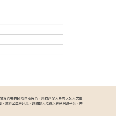
更肩負人間真善美的國際傳播角色。秉持創辦人星雲大師人文關
知、慈善公益等訊息，讓閱聽大眾得以透過網路平台，時