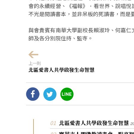
會的永續經營、《福報》．看世界、說唱悅
不光是閱讀書本，並非呆板的死讀書，而是
與會貴賓有南華大學副校長賴淑玲、何嘉仁
師及各分別院住持、監寺。
上一則
北區愛書人共學啟發生命智慧
北區愛書人共學啟發生命智慧
2
寶華寺人間佛教讀書會 點亮