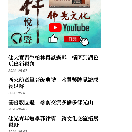
佛大實習生柏林再談攝影 構圖到調色
玩出新視角
2026-08-07
西來幼童軍晉級典禮 木質獎牌見證成
長足跡
2026-08-07
基督教團體 參訪交流多倫多佛光山
2026-08-07
佛光青年遊學菲律賓 跨文化交流拓展
視野
2026-08-07