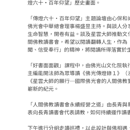
燈六十•百年仰望」歷史畫面。
「傳燈六十・百年仰望」主題論壇由心保和
佛光會中華總會理事楊盛昱主持。與談人分
生命智慧，開卷有益。談及星雲大師推動文
間佛教讀書會，希望以閱讀翻轉人生，作為
聞、信受奉行」的精神，將閱讀所得落實於
「好書面面觀」課程中，由佛光山文化院執
主編能開法師為眾導讀《佛光傳燈錄１》（
《星雲大師的願行─國際佛光會的人間佛教
嶄新的紀元。
「人間佛教讀書會永續經營之道」由長青與
表向長青讀書會代表請教，如何持續運作讀
下午進行分組走讀巡禮，以此設計與佛相遇