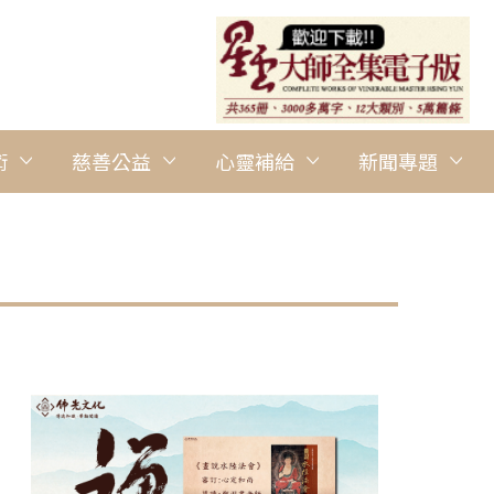
術
慈善公益
心靈補給
新聞專題
圖說：佛光山住持心保和尚(左3) 為人間佛教讀書會新聘講師受聘