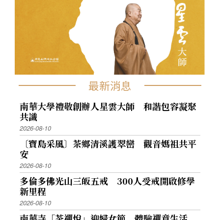
最新消息
南華大學禮敬創辦人星雲大師 和諧包容凝聚
共識
2026-08-10
〔寶島采風〕茶鄉清溪護翠巒 觀音媽祖共平
安
2026-08-10
多倫多佛光山三皈五戒 300人受戒開啟修學
新里程
2026-08-10
南華寺「茶禪悅」迎婦女節 體驗禪意生活