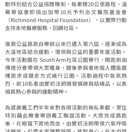
動特別結合公益捐贈機制，每累積20公里路程，溫
哥華協會即捐出加幣10元予列治文醫院基金會
（Richmond Hospital Foundation），以實際行動
支持本地醫療服務，回饋社區。
復蔬公益路跑自舉辦以來已邁入第六屆，逐漸成為
大溫地區結合運動、環保與公益的重要年度活動。
今年活動選在 South Arm社區公園舉行，開跑前由
傳燈分會帶領大眾暖身，隨後參與者依個人體能選
擇跑步或健走方式繞行公園。活動過程中氣氛熱
烈，前10名者由覺初法師頒發獎牌與結緣品，以表
揚其熱心參與的運動精神。
為感謝義工們半年來對各項活動的無私奉獻，常住
特別藉此機會舉辦義工聯誼活動。大眾完成路跑
後，在樹蔭下席地而坐，由覺初法師帶領六氣呼吸
法靜坐，引導大家調整呼吸、放鬆身心，在大自然