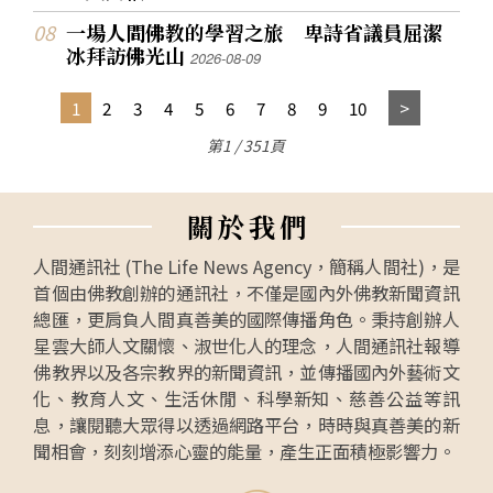
一場人間佛教的學習之旅 卑詩省議員屈潔
冰拜訪佛光山
2026-08-09
1
2
3
4
5
6
7
8
9
10
第1 / 351頁
關
於
我
們
人間通訊社 (The Life News Agency，簡稱人間社)，是
首個由佛教創辦的通訊社，不僅是國內外佛教新聞資訊
總匯，更肩負人間真善美的國際傳播角色。秉持創辦人
星雲大師人文關懷、淑世化人的理念，人間通訊社報導
佛教界以及各宗教界的新聞資訊，並傳播國內外藝術文
化、教育人文、生活休閒、科學新知、慈善公益等訊
息，讓閱聽大眾得以透過網路平台，時時與真善美的新
聞相會，刻刻增添心靈的能量，產生正面積極影響力。