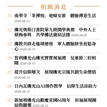
相
關
消
息
南華寺「茶禪悅」迎婦女節 體驗禪意生活
2026-08-10
佛光奧斯汀書院第九期開學典禮 中外人士
積極參與 共學佛法廣結法緣
2026-08-09
佛教共修走進胡德堡 軍人體驗靜坐放鬆身
心
2026-08-10
智利佛光山佛光寶寶祝福禮 兒童節三好相
隨
2026-08-10
提升信仰層次 展現佛光宗風共創生命價值
2026-08-10
日內瓦佛光山AI操作教學 信仰生活添助力
2026-08-10
新加坡佛光山歡慶星國61周年 祈福展現團
結與關懷
2026-08-10