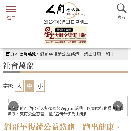
2026年08月11日 星期二
首頁
>
社會萬象
>
溫哥華復蔬公益路跑 跑出健康、和平、跑出愛
社會萬象
大
中
小
字級
‹
›
圖說：近百位佛光人熱情參與Vegrun活動，以實際行動響應蔬食
減碳、支持公益慈善。 圖/溫哥華佛光山提供
溫哥華復蔬公益路跑 跑出健康、