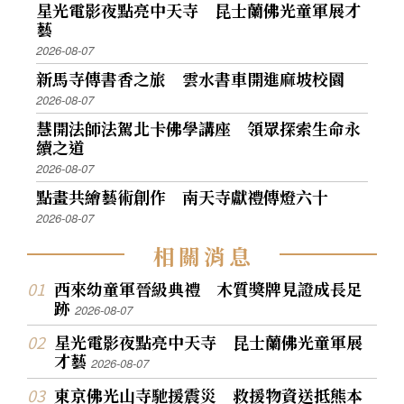
星光電影夜點亮中天寺 昆士蘭佛光童軍展才
藝
2026-08-07
新馬寺傳書香之旅 雲水書車開進麻坡校園
2026-08-07
慧開法師法駕北卡佛學講座 領眾探索生命永
續之道
2026-08-07
點畫共繪藝術創作 南天寺獻禮傳燈六十
2026-08-07
相
關
消
息
西來幼童軍晉級典禮 木質獎牌見證成長足
跡
2026-08-07
星光電影夜點亮中天寺 昆士蘭佛光童軍展
才藝
2026-08-07
東京佛光山寺馳援震災 救援物資送抵熊本