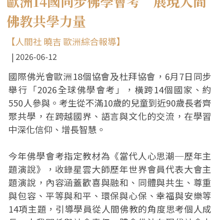
歐洲14國同步佛學會考 展現人間
佛教共學力量
【人間社 曉吉 歐洲綜合報導】
2026-06-12
國際佛光會歐洲18個協會及杜拜協會，6月7日同步
舉行「2026全球佛學會考」，橫跨14個國家、約
550人參與。考生從不滿10歲的兒童到近90歲長者齊
聚共學，在跨越國界、語言與文化的交流，在學習
中深化信仰、增長智慧。
今年佛學會考指定教材為《當代人心思潮─歷年主
題演說》，收錄星雲大師歷年世界會員代表大會主
題演說，內容涵蓋歡喜與融和、同體與共生、尊重
與包容、平等與和平、環保與心保、幸福與安樂等
14項主題，引導學員從人間佛教的角度思考個人成