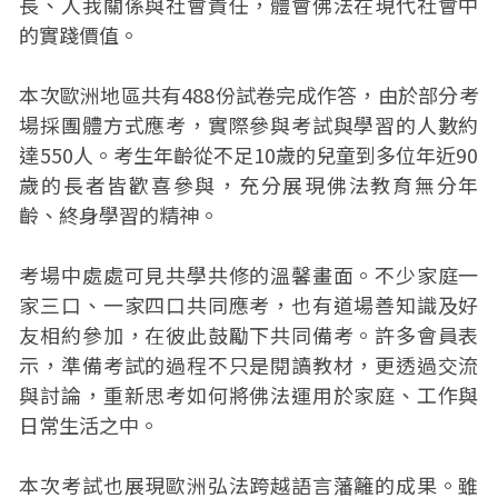
長、人我關係與社會責任，體會佛法在現代社會中
的實踐價值。
本次歐洲地區共有488份試卷完成作答，由於部分考
場採團體方式應考，實際參與考試與學習的人數約
達550人。考生年齡從不足10歲的兒童到多位年近90
歲的長者皆歡喜參與，充分展現佛法教育無分年
齡、終身學習的精神。
考場中處處可見共學共修的溫馨畫面。不少家庭一
家三口、一家四口共同應考，也有道場善知識及好
友相約參加，在彼此鼓勵下共同備考。許多會員表
示，準備考試的過程不只是閱讀教材，更透過交流
與討論，重新思考如何將佛法運用於家庭、工作與
日常生活之中。
本次考試也展現歐洲弘法跨越語言藩籬的成果。雖