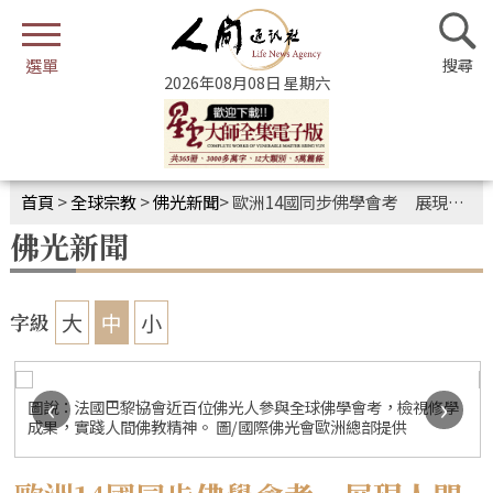
2026年08月08日 星期六
首頁
>
全球宗教
>
佛光新聞
>
歐洲14國同步佛學會考 展現人間佛教共學力量
佛光新聞
大
中
小
字級
‹
›
圖說：法國巴黎協會近百位佛光人參與全球佛學會考，檢視修學
成果，實踐人間佛教精神。 圖/國際佛光會歐洲總部提供