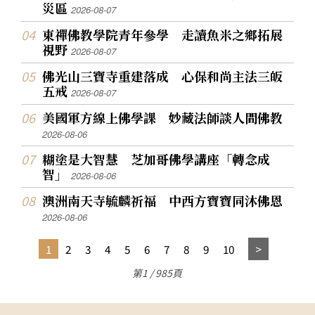
災區
2026-08-07
東禪佛教學院青年參學 走讀魚米之鄉拓展
視野
2026-08-07
佛光山三寶寺重建落成 心保和尚主法三皈
五戒
2026-08-07
美國軍方線上佛學課 妙藏法師談人間佛教
2026-08-06
糊塗是大智慧 芝加哥佛學講座「轉念成
智」
2026-08-06
澳洲南天寺毓麟祈福 中西方寶寶同沐佛恩
2026-08-06
1
2
3
4
5
6
7
8
9
10
第1 / 985頁