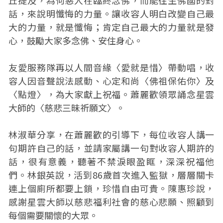
丘提及，為何惡人在臨終念佛，而能往生佛國的對
話，來說明懺悔的力量。讓收容人明白改變自己最
大的力量，就是懺悔；肯定自己最大的力量就是發
心，鼓勵大家多念佛、安住身心。
友愛服務隊再以人間音緣〈愛就是惜〉帶動唱，收
容人因音聲說法感動、心定和尚〈佛祖保佑你〉及
〈點燈〉，為大家獻上祝福。蕭麗歡領眾誦念星雲
大師的〈慈悲三昧祈願文〉。
林淑華分享，在蕭麗歡的引導下，每位收容人講一
句期許自己的話，並請家屬講一句對收容人期許的
話，很有意義，聽著不禁淚眼盈眶，深深祝福他
們。林銀英說，活到86歲首次進入監獄，層層關卡
連上個廁所都要上鎖，珍惜自由可貴。陳惠珍說，
感謝星雲大師以慈悲福利社會的慈心悲願、照顧到
每個需要關懷的大眾。