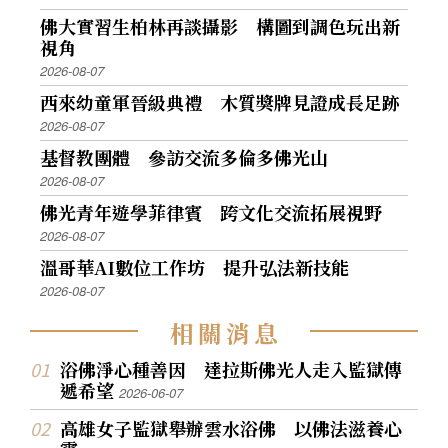
佛大實習生柏林再談攝影 構圖到調色玩出新
視角
2026-08-07
西來幼童軍晉級典禮 木質獎牌見證成長足跡
2026-08-07
基督教團體 參訪交流多倫多佛光山
2026-08-07
佛光青年遊學菲律賓 跨文化交流拓展視野
2026-08-07
溫哥華AI數位工作坊 提升弘法新技能
2026-08-07
相
關
消
息
浴佛淨心種善因 達拉斯佛光人走入監獄傳
遞希望
2026-06-07
高雄女子監獄舉辦雲水浴佛 以佛法滋養心