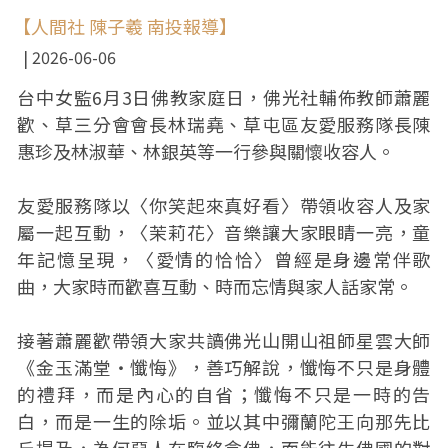
【人間社 陳子羲 南投報導】
2026-06-06
台中女監6月3日佛教家庭日，佛光社輔佈教師蕭麗
歡、草三分會會長林瑞堯、草屯區友愛服務隊長陳
惠珍及林淑華、林銀英等一行參與關懷收容人。
友愛服務隊以〈你笑起來真好看〉帶領收容人及家
屬一起互動，〈茉莉花〉音樂讓大家眼睛一亮，童
年記憶呈現，〈愛情的恰恰〉曾經是身邊常伴歌
曲，大家時而歡喜互動、時而忘情與家人話家常。
接著蕭麗歡帶領大家共讀佛光山開山祖師星雲大師
《金玉滿堂‧懺悔》，善巧解說，懺悔不只是身體
的禮拜，而是內心的自省；懺悔不只是一時的告
白，而是一生的除垢。並以其中彌蘭陀王向那先比