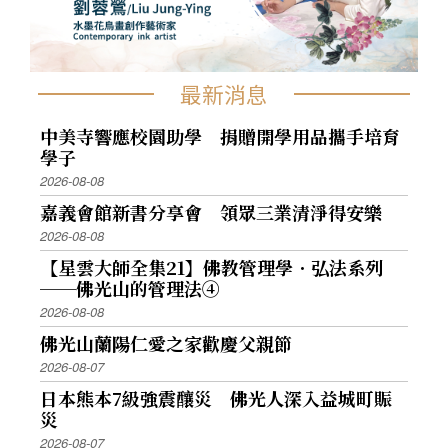
最新消息
中美寺響應校園助學 捐贈開學用品攜手培育
學子
2026-08-08
嘉義會館新書分享會 領眾三業清淨得安樂
2026-08-08
【星雲大師全集21】佛教管理學．弘法系列
──佛光山的管理法④
2026-08-08
佛光山蘭陽仁愛之家歡慶父親節
2026-08-07
日本熊本7級強震釀災 佛光人深入益城町賑
災
2026-08-07