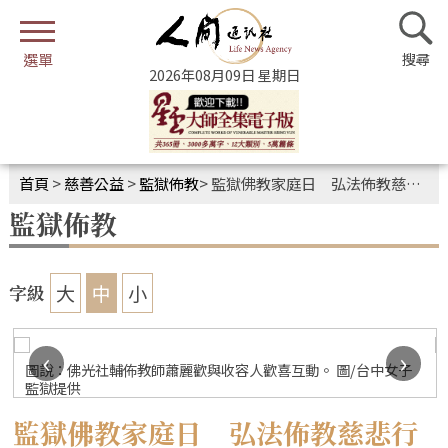
2026年08月09日 星期日
首頁
>
慈善公益
>
監獄佈教
>
監獄佛教家庭日 弘法佈教慈悲行
監獄佈教
大
中
小
字級
‹
›
圖說：佛光社輔佈教師蕭麗歡與收容人歡喜互動。 圖/台中女子
監獄提供
監獄佛教家庭日 弘法佈教慈悲行