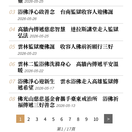
靈
2026-05-25
浴佛淨心啟善念 台南監獄收容人迎佛誕
2026-05-26
高牆內傳遞慈悲智慧 達拉斯講堂走入監獄
弘法
2026-05-25
雲林監獄慶佛誕 收容人佛前祈願行三好
2026-05-23
雲林二監浴佛洗滌身心 高牆內傳遞平安溫
暖
2026-05-22
浴佛淨心迎新生 雲水浴佛走入高雄監獄傳
遞希望
2026-05-17
佛光山慈悲基金會攜手臺東戒治所 浴佛祈
福傳遞三好善念
2026-05-13
1
2
3
4
5
6
7
8
9
10
第1 / 17頁