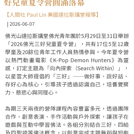
好兒童夏令營圓滿落幕
【人間社 Paul Lin 美國達拉斯講堂報導】
2026-06-07
佛光山達拉斯講堂佛光青年團於5月29日至31日舉辦
「2026佛光三好兒童夏令營」，共有17位5至12歲
學童及20餘位青年工作人員熱情參與。今年夏令營
以熱門動畫電影《K-Pop Demon Hunters》為靈
感，訂定主題為「向內探索（Search Within）」，
以星雲大師提倡的「三好」──做好事、說好話、
存好心為核心，引導孩子透過認識自己，培養覺察
力、慈悲心與同理心。
為期三天兩夜的營隊課程內容豐富多元，透過團隊
合作、創意表演、手作活動與戶外探索，讓孩子在
遊戲與互動中學習佛法。各組分別結合三好、四給
及四聖諦等佛法概念，以創意完成主題舞蹈與短劇