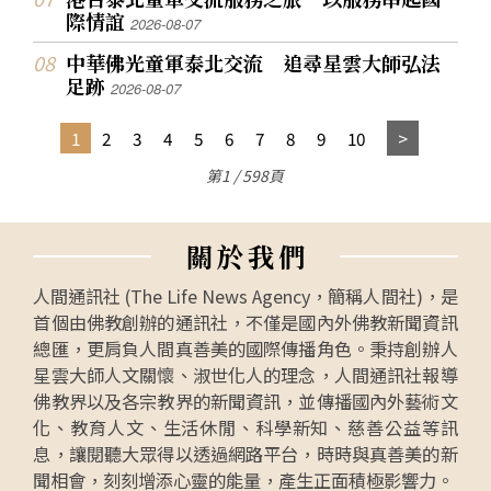
際情誼
2026-08-07
中華佛光童軍泰北交流 追尋星雲大師弘法
足跡
2026-08-07
1
2
3
4
5
6
7
8
9
10
第1 / 598頁
關
於
我
們
人間通訊社 (The Life News Agency，簡稱人間社)，是
首個由佛教創辦的通訊社，不僅是國內外佛教新聞資訊
總匯，更肩負人間真善美的國際傳播角色。秉持創辦人
星雲大師人文關懷、淑世化人的理念，人間通訊社報導
佛教界以及各宗教界的新聞資訊，並傳播國內外藝術文
化、教育人文、生活休閒、科學新知、慈善公益等訊
息，讓閱聽大眾得以透過網路平台，時時與真善美的新
聞相會，刻刻增添心靈的能量，產生正面積極影響力。