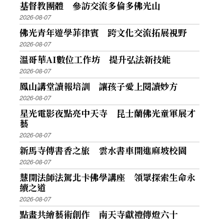
基督教團體 參訪交流多倫多佛光山
2026-08-07
佛光青年遊學菲律賓 跨文化交流拓展視野
2026-08-07
溫哥華AI數位工作坊 提升弘法新技能
2026-08-07
鳳山講堂讀報培訓 讓孩子愛上閱讀妙方
2026-08-07
星光電影夜點亮中天寺 昆士蘭佛光童軍展才
藝
2026-08-07
新馬寺傳書香之旅 雲水書車開進麻坡校園
2026-08-07
慧開法師法駕北卡佛學講座 領眾探索生命永
續之道
2026-08-07
點畫共繪藝術創作 南天寺獻禮傳燈六十